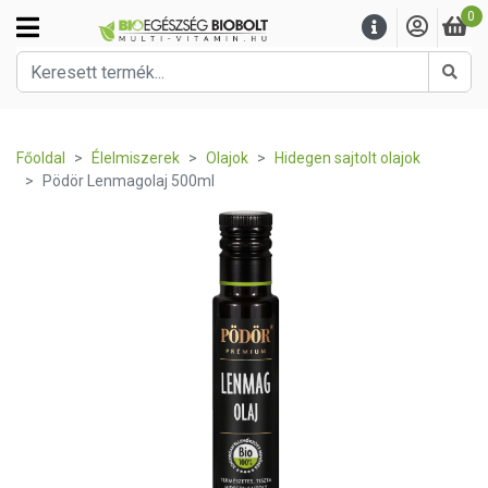
0
Kere
Főoldal
Élelmiszerek
Olajok
Hidegen sajtolt olajok
Pödör Lenmagolaj 500ml