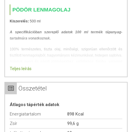
PÖDÖR LENMAGOLAJ
Kiszerelés:
500 ml
A specifikációban szereplő adatok 100 ml termék tápanyag-
tartalmára vonatkoznak.
100% természetes, tiszta olaj, minőségi, szigorúan ellenőrzött és
tisztított lenmagolajból, hagyományos kézimunkával, hidegen sajtolva.
Ajánljuk nyers és párolt zöldségekhez, salátákhoz, túróba, valamint
vegán és vegetáriánus ételek elkészítéséhez.
Teljes leírás
100%-ban természetes, tiszta
Hidegen sajtolt
Összetétel
Szűretlen
100% szigorúan ellenőrzött
Átlagos tápérték adatok
Energiatartalom
898 Kcal
Zsír
99,6 g