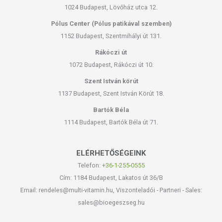
1024 Budapest, Lövőház utca 12.
Pólus Center (Pólus patikával szemben)
1152 Budapest, Szentmihályi út 131.
Rákóczi út
1072 Budapest, Rákóczi út 10.
Szent István körút
1137 Budapest, Szent István Körút 18.
Bartók Béla
1114 Budapest, Bartók Béla út 71.
ELÉRHETŐSÉGEINK
Telefon:
+36-1-255-0555
Cím: 1184 Budapest, Lakatos út 36/B
Email: rendeles@multi-vitamin.hu, Viszonteladói - Partneri - Sales:
sales@bioegeszseg.hu