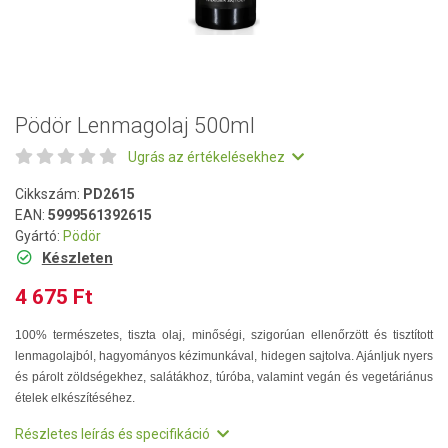
Pödör Lenmagolaj 500ml
Ugrás az értékelésekhez
Cikkszám:
PD2615
EAN:
5999561392615
Gyártó:
Pödör
Készleten
4 675 Ft
100% természetes, tiszta olaj, minőségi, szigorúan ellenőrzött és tisztított
lenmagolajból, hagyományos kézimunkával, hidegen sajtolva. Ajánljuk nyers
és párolt zöldségekhez, salátákhoz, túróba, valamint vegán és vegetáriánus
ételek elkészítéséhez.
Részletes leírás és specifikáció