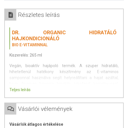
Részletes leírás
DR. ORGANIC HIDRATÁLÓ
HAJKONDICIONÁLÓ
BIO E-VITAMINNAL
Kiszerelés: 265 ml
Vegán, bioaktív hajápoló termék. A szuper hidratáló,
hihetetlenül hatékony készítmény az E-vitaminos
samponnal használva segít helyreállítani a hajat azáltal,
hogy finoman bevonja bioaktív tokoferol komplex-szel,
feltölti és táplálja.
Teljes leírás
Természetes összetevők keverékével készül, melynek min.
70%-a biogazdálkodásból származik.
Vásárlói vélemények
Figyelmeztetés:
Az összetevők természetes eredete miatt a
készítmény színe, illata és állaga változhat, ami nincs hatással a
Vásárlók átlagos értékelése