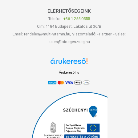
ELÉRHETŐSÉGEINK
Telefon:
+36-1-255-0555
Cím: 1184 Budapest, Lakatos út 36/B
Email: rendeles@multi-vitamin.hu, Viszonteladói - Partneri - Sales:
sales@bioegeszseg.hu
Árukereső.hu