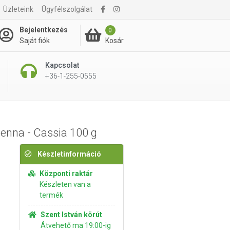
Üzleteink
Ügyfélszolgálat
5 795 Ft
Kosárba rakom
Bejelentkezés
0
Kosár
Saját fiók
Kapcsolat
+36-1-255-0555
enna - Cassia 100 g
Készletinformáció
Központi raktár
Készleten van a
termék
Szent István körút
Átvehető ma 19:00-ig