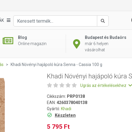
Senna - Cassia 100 g
ÁK
Keresés
Blog
Budapest és Budaörs
Online magazin
már 6 helyen
vásárolhat
ás
Khadi Növényi hajápoló kúra Senna - Cassia 100 g
Khadi Növényi hajápoló kúra S
Ugrás az értékelésekhez
Cikkszám:
PRP0138
EAN:
4260378040138
Gyártó:
Khadi
Készleten
5 795 Ft