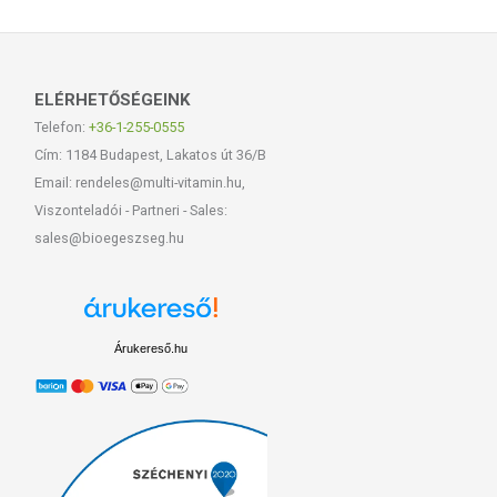
ELÉRHETŐSÉGEINK
Telefon:
+36-1-255-0555
Cím: 1184 Budapest, Lakatos út 36/B
Email: rendeles@multi-vitamin.hu,
Viszonteladói - Partneri - Sales:
sales@bioegeszseg.hu
Árukereső.hu