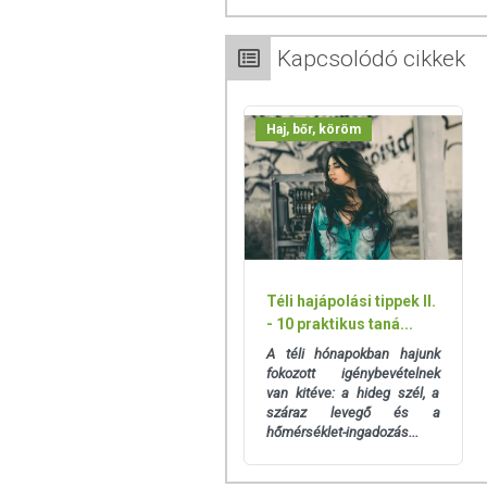
A szenna növény leveleiből nyert hatóany
károsodásokat.
Hidratálja hajad és e
Kapcsolódó cikkek
hajápolás 100%-ban növényi eredetű 
anyagokat.
A Khadi Senna / Cassia hajápoló kúra 
Haj, bőr, köröm
erejét és csillogását, de nem akarod m
gyönyörű ragyogásért.
HASZNÁLATI UTASÍTÁS
A Senna / Cassiát vagy növényi haj
használhatod, ha szeretnéd elérni a Khad
hajad, használd a Senna / Cassia kúrát e
Téli hajápolási tippek II.
Ezzel optimálisan felkészítheted hajsz
- 10 praktikus taná...
növényi hajfestéket.
A téli hónapokban hajunk
Keverd el a Khadi Senna / Cassia kúrát
fokozott igénybevételnek
Khadi hajolajat is használhatod. Vidd fel
van kitéve: a hideg szél, a
száraz levegő és a
Használj ecsetet a krém egyenletes elosz
hőmérséklet-ingadozás...
A fehér, világos vagy szőke haj csil
hajtípusokon akár 60 percig is hagyhatod