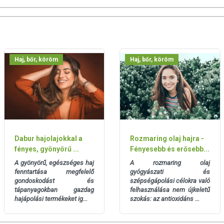
agok bevonják a hajszálakat és a hajvégeket, és kitöltik az apró
lősegíti, hogy hajszíned fényesen ragyogjon.
A természetes
és vegán. Nem tartalmaz szilikont, szulfátokat és hasonló
különösen megfelel számodra, ha szereted a Khadi hajfestékek
Haj, bőr, köröm
Haj, bőr, köröm
egváltoztatni a hajszíned. Teljesen színtelen – a természetes,
ápoló kúraként, vagy időnként regeneráló kezelésként is
i növényi hajfesték színcsillogását. Ha károsodott vagy szőke a
gyszer vagy kétszer a Khadi növényi hajfesték használata előtt.
Dabur hajolajokkal a
Rozmaring olaj hajra -
erkezetedet a festésre, és hajad egyenletesen fogja felvenni a
fényes, gyönyörű ...
Fényesebb és erősebb...
A gyönyörű, egészséges haj
A rozmaring olaj
 50-90 fokos forró vízzel, míg krémes állagot kapsz. Először a
fenntartása megfelelő
gyógyászati és
 a természetes hajápoló kúrát közvetlenül az olajjal bekent hajra.
gondoskodást és
szépségápolási
célokra való
tápanyagokban gazdag
felhasználása nem újkeletű
latásához a hajon: haladj a hajtövektől a hajvégekig.
hajápolási termékeket ig...
szokás: az antioxidáns ...
logóvá és erőssé válik 15-20 perc hatóidő után. A sötétebb
. Öblítsd le Khadi Senna / Cassiát tiszta vízzel, míg már látsz