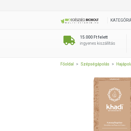
Khadi Növényi hajápoló kúra 
KATEGÓRI
15.000 Ft felett
ingyenes kiszállítás
Főoldal
Szépségápolás
Hajápol