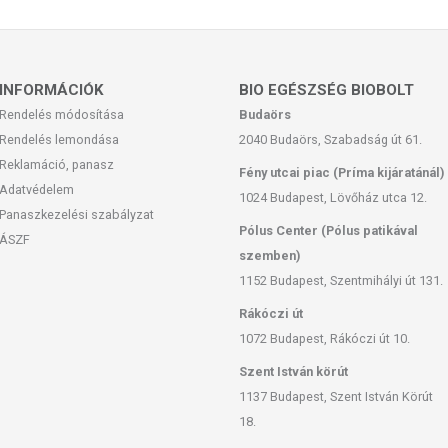
ben. Hajad csillogó és selymes lesz – természetesen gyönyörű és
INFORMÁCIÓK
BIO EGÉSZSÉG BIOBOLT
Rendelés módosítása
Budaörs
Rendelés lemondása
2040 Budaörs, Szabadság út 61.
yi eredetű és vegán. Nem tartalmaz szilikont, szulfátokat és
Reklamáció, panasz
Fény utcai piac (Príma kijáratánál)
Adatvédelem
1024 Budapest, Lövőház utca 12.
urvédikus természetgyógyászatot a legújabb kozmetikai
Panaszkezelési szabályzat
Pólus Center (Pólus patikával
z Európai Kozmetikai Rendeletnek megfelelően állítjuk elő. Az
ÁSZF
 kímélő natúrkozmetikum értékes összetevőkkel, amelyeket saját
szemben)
1152 Budapest, Szentmihályi út 131.
nyagoktól, illatanyagoktól és tartósítószerektől, színfokozóktól,
Rákóczi út
dalékanyagoktól mentesek. Ápolják, védik és erősítik a hajad és
1072 Budapest, Rákóczi út 10.
 összetevőkkel. Miért vagyunk ebben olyan biztosak? Mert
Szent István körút
 független és minősített laboratóriumokban: A Khadi Növényi
delmi Vállalatok Szövetsége (BDIH) minősítette, a nemzetközi
1137 Budapest, Szent István Körút
18.