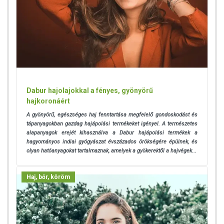
alkalmazási mennyiséget ne lépje túl! Ne használja irritált vagy sérült
bőrfelületen! Ne használja a készítményt, ha az összetevők
bármelyikére érzékeny vagy allergiás! Ha kiütés jelentkezik,
függessze fel a használatát! Gyermekektől elzárva tartandó.
Dabur hajolajokkal a fényes, gyönyörű
hajkoronáért
A gyönyörű, egészséges haj fenntartása megfelelő gondoskodást és
tápanyagokban gazdag hajápolási termékeket igényel.
A természetes
alapanyagok erejét kihasználva a Dabur hajápolási termékek a
hagyományos indiai gyógyászat évszázados örökségére épülnek, és
olyan hatóanyagokat tartalmaznak, amelyek a gyökerektől a hajvégek...
Haj, bőr, köröm