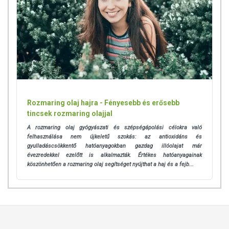
Rozmaring olaj hajra - Fényesebb és erősebb
tincsek rozmaring olajjal
A rozmaring olaj gyógyászati és szépségápolási
célokra való
felhasználása nem újkeletű szokás: az antioxidáns és
gyulladáscsökkentő hatóanyagokban gazdag illóolajat már
évezredekkel ezelőtt is alkalmazták. Értékes hatóanyagainak
köszönhetően a rozmaring olaj segítséget nyújthat a haj és a fejb...