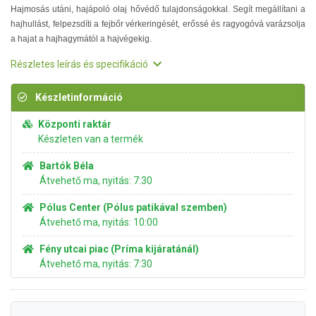
Hajmosás utáni, hajápoló olaj hővédő tulajdonságokkal. Segít megállítani a
hajhullást, felpezsdíti a fejbőr vérkeringését, erőssé és ragyogóvá varázsolja
a hajat a hajhagymától a hajvégekig.
Részletes leírás és specifikáció
Készletinformáció
Központi raktár
Készleten van a termék
Bartók Béla
Átvehető ma, nyitás: 7:30
Pólus Center (Pólus patikával szemben)
Átvehető ma, nyitás: 10:00
Fény utcai piac (Príma kijáratánál)
Átvehető ma, nyitás: 7:30