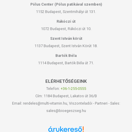
Pólus Center (Pólus patikával szemben)
1152 Budapest, Szentmihályi út 131.
Rákóczi út
1072 Budapest, Rákóczi út 10.
Szent István körút
1137 Budapest, Szent István Körút 18.
Bartók Béla
1114 Budapest, Bartók Béla út 71.
ELÉRHETŐSÉGEINK
Telefon:
+36-1-255-0555
Cím: 1184 Budapest, Lakatos út 36/B
Email: rendeles@multi-vitamin.hu, Viszonteladói - Partneri - Sales:
sales@bioegeszseg.hu