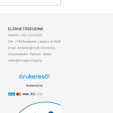
ELÉRHETŐSÉGEINK
Telefon:
+36-1-255-0555
Cím: 1184 Budapest, Lakatos út 36/B
Email: rendeles@multi-vitamin.hu,
Viszonteladói - Partneri - Sales:
sales@bioegeszseg.hu
Árukereső.hu