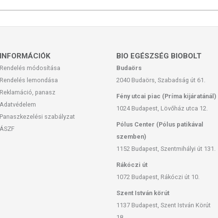
nként 450 mg fűrészpálma-tartalommal.
INFORMÁCIÓK
BIO EGÉSZSÉG BIOBOLT
j, sűrítőanyag (keményítő), csomósodást gátlók (zsírsavak
Rendelés módosítása
Budaörs
Rendelés lemondása
2040 Budaörs, Szabadság út 61.
Reklamáció, panasz
Fény utcai piac (Príma kijáratánál)
Adatvédelem
feltüntetett időpontot.
1024 Budapest, Lövőház utca 12.
Panaszkezelési szabályzat
től elzárva.
Pólus Center (Pólus patikával
ÁSZF
szemben)
1152 Budapest, Szentmihályi út 131.
Rákóczi út
san frissítjük, törekszünk arra, hogy naprakészek legyenek.
1072 Budapest, Rákóczi út 10.
, hogy ennek ellenére a webshopon szereplő adatok (beleértve a
 allergén információkat is) csak tájékoztató jellegűek, a tényleges
Szent István körút
mészetéből adódóan. A friss, aktuális információkat a termékek
1137 Budapest, Szent István Körút
18.