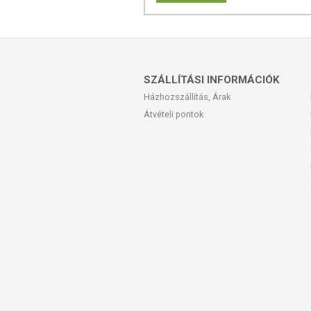
Felnőtteknek napi 1 kapszula. Kapszulá
ÖSSZETEVŐK
SZÁLLÍTÁSI INFORMÁCIÓK
Fűrészpálma por, növényi kapuszulahé
magnéziumsói, szilícium-dioxid).
Házhozszállítás, Árak
Átvételi pontok
TOVÁBBI TUDNIVALÓK
Minőségét megőrzi: Lásd a csomagoláson 
Tárolás: Száraz, hűvös helyen, gyermekek
Gyártó: Organikus Egészség Egyesület
Az oldalunkon lévő adatokat folyamato
Szeretnénk felhívni azonban a figyelmet
termékfotókat, tápérték-, összetétel-, és
értékek eltérhetnek az élelmiszerek ter
csomagolásán találják meg.