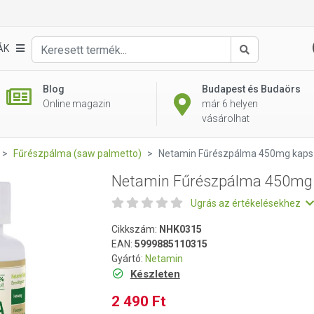
 kapszula 30db
ÁK
Keresés
Blog
Budapest és Budaörs
Online magazin
már 6 helyen
vásárolhat
Fűrészpálma (saw palmetto)
Netamin Fűrészpálma 450mg kaps
Netamin Fűrészpálma 450mg 
Ugrás az értékelésekhez
Cikkszám:
NHK0315
EAN:
5999885110315
Gyártó:
Netamin
Készleten
2 490 Ft