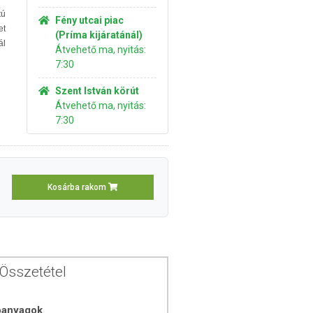
tú
Fény utcai piac
et
(Príma kijáratánál)
ál
Átvehető ma, nyitás:
7:30
Szent István körút
Átvehető ma, nyitás:
7:30
Kosárba rakom
Összetétel
óanyagok