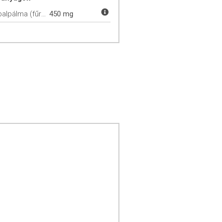
Szabalpálma (fűrészpálma)
450 mg