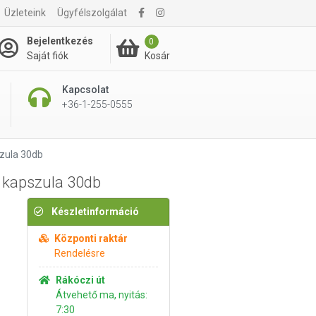
Üzleteink
Ügyfélszolgálat
2 490 Ft
Kosárba rakom
Bejelentkezés
0
Kosár
Saját fiók
Kapcsolat
+36-1-255-0555
zula 30db
kapszula 30db
Készletinformáció
Központi raktár
Rendelésre
Rákóczi út
Átvehető ma, nyitás:
7:30