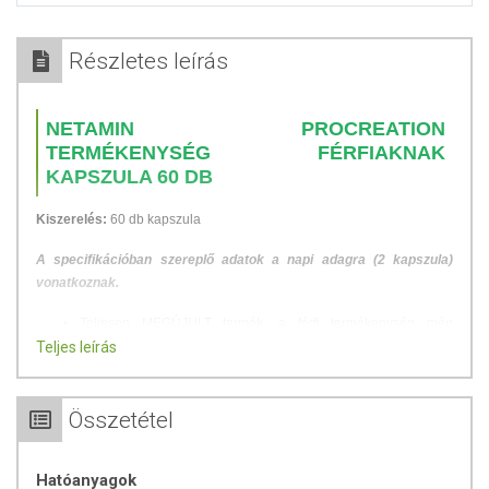
Részletes leírás
NETAMIN PROCREATION
TERMÉKENYSÉG FÉRFIAKNAK
KAPSZULA 60 DB
Kiszerelés:
60 db kapszula
A specifikációban szereplő adatok a napi adagra (2 kapszula)
vonatkoznak.
Teljesen MEGÚJULT termék, a férfi termékenység még
Teljes leírás
hatékonyabb támogatásához!
25 gondosan válogatott összetevő: vitaminok, szerves ásványi
anyagok, gyógynövény-kivonatok, L-arginin és likopin
Összetétel
Vitaminok és ásványi anyagok az optimális
spermaképződéshez: pl. A-, B-, C- és E-vitamin, cink, szelén
Ashwagandha-, shilajit- és Maca gyökér kivonat a férfi nemi
Hatóanyagok
működés, spermatermelés és libidó támogatásáért