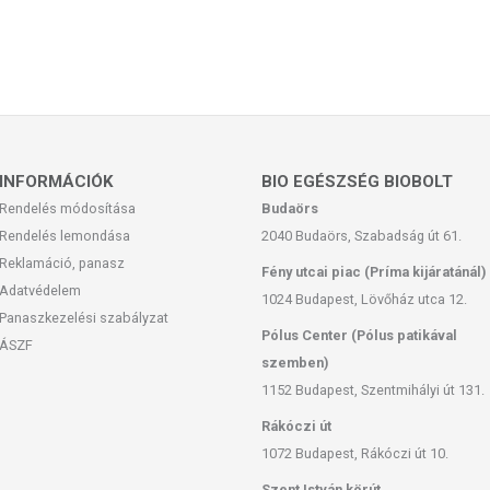
INFORMÁCIÓK
BIO EGÉSZSÉG BIOBOLT
Rendelés módosítása
Budaörs
Rendelés lemondása
2040 Budaörs, Szabadság út 61.
Reklamáció, panasz
Fény utcai piac (Príma kijáratánál)
Adatvédelem
1024 Budapest, Lövőház utca 12.
Panaszkezelési szabályzat
Pólus Center (Pólus patikával
ÁSZF
szemben)
1152 Budapest, Szentmihályi út 131.
Rákóczi út
1072 Budapest, Rákóczi út 10.
Szent István körút