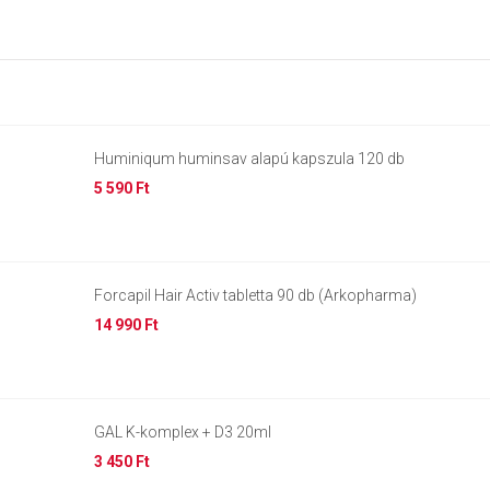
Huminiqum huminsav alapú kapszula 120 db
5 590 Ft
Forcapil Hair Activ tabletta 90 db (Arkopharma)
14 990 Ft
GAL K-komplex + D3 20ml
3 450 Ft