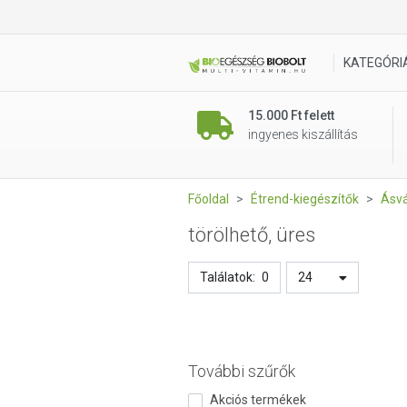
KATEGÓRI
15.000 Ft felett
ingyenes kiszállítás
Főoldal
Étrend-kiegészítők
Ásvá
törölhető, üres
Találatok:
0
24
További szűrők
Akciós termékek