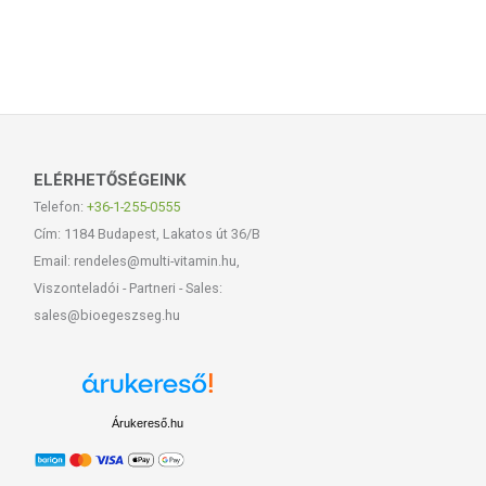
ELÉRHETŐSÉGEINK
Telefon:
+36-1-255-0555
Cím: 1184 Budapest, Lakatos út 36/B
Email: rendeles@multi-vitamin.hu,
Viszonteladói - Partneri - Sales:
sales@bioegeszseg.hu
Árukereső.hu