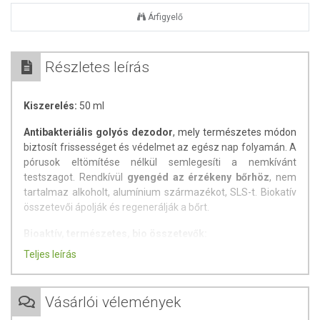
Árfigyelő
Részletes leírás
Kiszerelés:
50 ml
Antibakteriális golyós dezodor
, mely természetes módon
biztosít frissességet és védelmet az egész nap folyamán. A
pórusok eltömítése nélkül semlegesíti a nemkívánt
testszagot. Rendkívül
gyengéd az érzékeny bőrhöz
, nem
tartalmaz alkoholt, alumínium származékot, SLS-t. Biokatív
összetevői ápolják és regenerálják a bőrt.
Bioaktív, természetes, bio összetevők:
Teljes leírás
- Bio manuka méz
- Chondrus Crispus
- Aloe vera
Vásárlói vélemények
- Napraforgóolaj