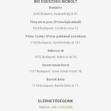
BIO EGÉSZSÉG BIOBOLT
Budaörs
2040 Budaörs, Szabadság út 61.
Fény utcai piac (Príma kijáratánál)
1024 Budapest, Lövőház utca 12.
Pólus Center (Pólus patikával szemben)
1152 Budapest, Szentmihályi út 131.
Rákóczi út
1072 Budapest, Rákóczi út 10.
Szent István körút
1137 Budapest, Szent István Körút 18.
Bartók Béla
1114 Budapest, Bartók Béla út 71.
ELÉRHETŐSÉGEINK
Telefon:
+36-1-255-0555