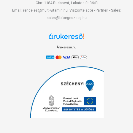
Cím: 1184 Budapest, Lakatos út 36/B
Email: rendeles@multi-vitamin.hu, Viszonteladói - Partneri - Sales:
sales@bioegeszseg.hu
Árukereső.hu