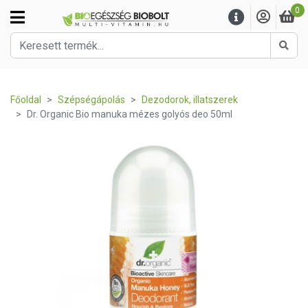
0
Kere
Főoldal
Szépségápolás
Dezodorok, illatszerek
Dr. Organic Bio manuka mézes golyós deo 50ml