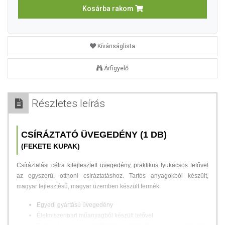
Kosárba rakom
Kívánságlista
Árfigyelő
Részletes leírás
CSÍRÁZTATÓ ÜVEGEDÉNY (1 DB)
(FEKETE KUPAK)
Csíráztatási célra kifejlesztett üvegedény, praktikus lyukacsos tetővel
az egyszerű, otthoni csíráztatáshoz.
Tartós anyagokból készült,
magyar fejlesztésű, magyar üzemben készült termék.
Egyedi gyártású üvegedény
Élelmiszeripari műanyagból készült tetővel