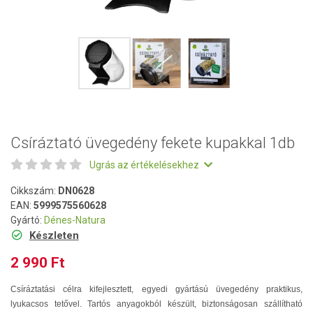
Csíráztató üvegedény fekete kupakkal 1db
Ugrás az értékelésekhez
Cikkszám:
DN0628
EAN:
5999575560628
Gyártó:
Dénes-Natura
Készleten
2 990 Ft
Csíráztatási célra kifejlesztett, egyedi gyártású üvegedény praktikus,
lyukacsos tetővel. Tartós anyagokból készült, biztonságosan szállítható