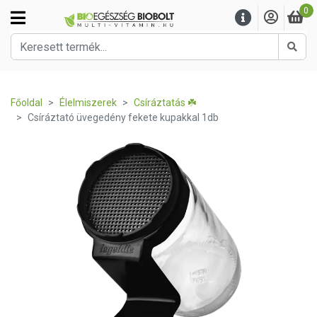
0
Kere
Főoldal
Élelmiszerek
Csíráztatás ☘️
Csíráztató üvegedény fekete kupakkal 1db