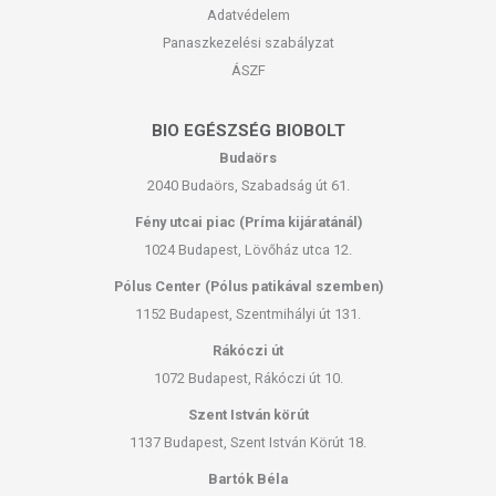
Adatvédelem
hogy naprakészek legyenek. Szeretnénk felhívni azonban a figyelmet,
Panaszkezelési szabályzat
hogy ennek ellenére a webshopon szereplő adatok (beleértve a
termékfotókat, tápérték-, összetétel-, és allergén információkat is) csak
ÁSZF
tájékoztató jellegűek, a tényleges értékek eltérhetnek az élelmiszerek
természetéből adódóan. A friss, aktuális információkat a termékek
BIO EGÉSZSÉG BIOBOLT
csomagolásán találják meg.
Budaörs
2040 Budaörs, Szabadság út 61.
Fény utcai piac (Príma kijáratánál)
1024 Budapest, Lövőház utca 12.
Pólus Center (Pólus patikával szemben)
1152 Budapest, Szentmihályi út 131.
Rákóczi út
1072 Budapest, Rákóczi út 10.
Szent István körút
1137 Budapest, Szent István Körút 18.
Bartók Béla