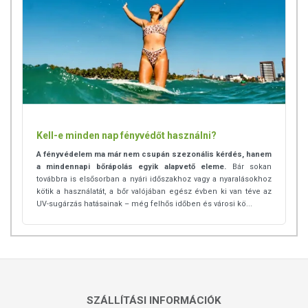
Kell-e minden nap fényvédőt használni?
A fényvédelem ma már nem csupán szezonális kérdés, hanem
a mindennapi bőrápolás egyik alapvető eleme.
Bár sokan
továbbra is elsősorban a nyári időszakhoz vagy a nyaralásokhoz
kötik a használatát, a bőr valójában egész évben ki van téve az
UV-sugárzás hatásainak – még felhős időben és városi kö...
SZÁLLÍTÁSI INFORMÁCIÓK