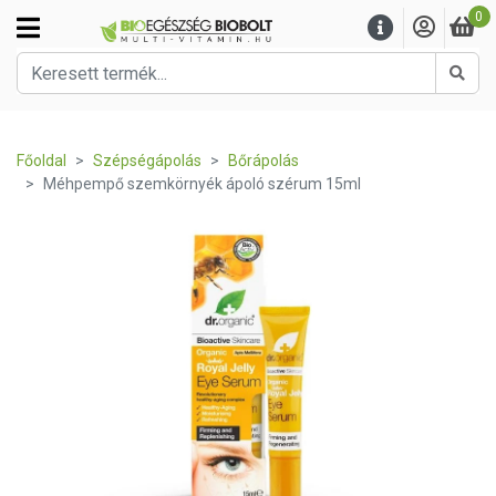
0
Kere
Főoldal
Szépségápolás
Bőrápolás
Méhpempő szemkörnyék ápoló szérum 15ml