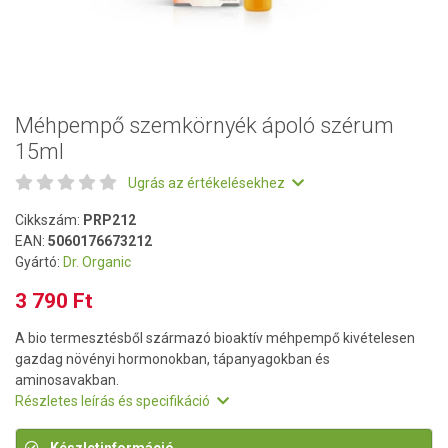
Méhpempő szemkörnyék ápoló szérum
15ml
Ugrás az értékelésekhez
Cikkszám:
PRP212
EAN:
5060176673212
Gyártó:
Dr. Organic
3 790 Ft
A bio termesztésből származó bioaktív méhpempő kivételesen
gazdag növényi hormonokban, tápanyagokban és
aminosavakban.
Részletes leírás és specifikáció