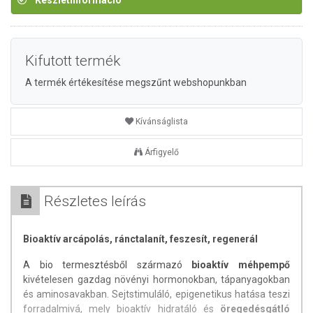
Készletinformáció
Kifutott termék
A termék értékesítése megszűnt webshopunkban
Kívánságlista
Árfigyelő
Részletes leírás
Bioaktív arcápolás, ránctalanít, feszesít, regenerál
A bio termesztésből származó
bioaktív méhpempő
kivételesen gazdag növényi hormonokban, tápanyagokban
és aminosavakban. Sejtstimuláló, epigenetikus hatása teszi
forradalmivá, mely bioaktív hidratáló és
öregedésgátló