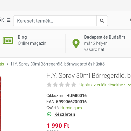
bőrnyugtató és hűsítő
ÁK
Keresés
Blog
Budapest és Budaörs
Online magazin
már 6 helyen
vásárolhat
ás
H.Y. Spray 30ml Bőrregeráló, bőrnyugtató és hűsítő
H.Y. Spray 30ml Bőrregeráló, 
Ugrás az értékelésekhez
Cikkszám:
HUMI0016
EAN:
5999066230016
Gyártó:
Huminiqum
Készleten
1 990 Ft