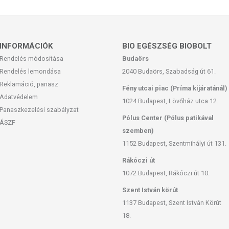
aton kimosható, vörös-barna foltot hagyhat. A kezelt bőrfelületet
lva vízzel lemosható.
INFORMÁCIÓK
BIO EGÉSZSÉG BIOBOLT
Rendelés módosítása
Budaörs
l elzárva.
Rendelés lemondása
2040 Budaörs, Szabadság út 61.
rméken jelezett időpontig.
Reklamáció, panasz
Fény utcai piac (Príma kijáratánál)
Adatvédelem
1024 Budapest, Lövőház utca 12.
Panaszkezelési szabályzat
Pólus Center (Pólus patikával
ÁSZF
as. A termék nem gyógyít betegségeket. A termék nem az orvosi
szemben)
egség esetén használatát beszélje meg kezelőorvosával! Kerülni
1152 Budapest, Szentmihályi út 131.
lmazási mennyiséget ne lépje túl! Ne használja irritált vagy sérült
Rákóczi út
yt, ha az összetevők bármelyikére érzékeny vagy allergiás! Ha
álatát! Gyermekektől elzárva tartandó.
1072 Budapest, Rákóczi út 10.
Szent István körút
1137 Budapest, Szent István Körút
18.