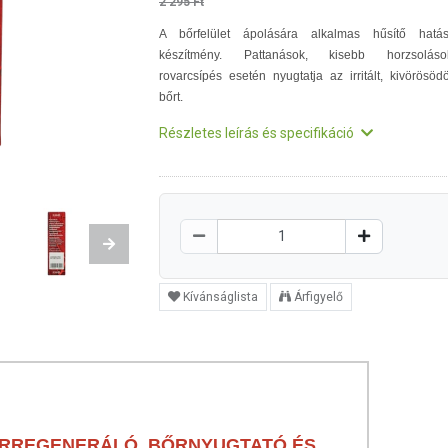
2 295 Ft
A bőrfelület ápolására alkalmas hűsítő hatá
készítmény. Pattanások, kisebb horzsoláso
rovarcsípés esetén nyugtatja az irritált, kivörösödö
bőrt.
Részletes leírás és specifikáció
Next
Kívánságlista
Árfigyelő
BŐRREGENERÁLÓ, BŐRNYUGTATÓ ÉS