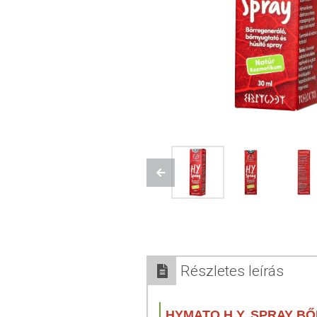
Previous
Részletes leírás
HYMATO H.Y. SPRAY 