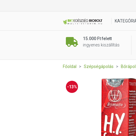
H.Y. Spray 30ml Bőrregeráló, 
KATEGÓRI
15.000 Ft felett
ingyenes kiszállítás
Főoldal
Szépségápolás
Bőrápol
-13%