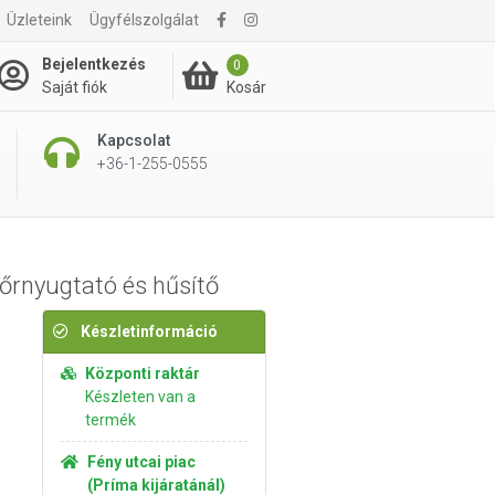
1 990 Ft
Üzleteink
Ügyfélszolgálat
Kosárba rakom
2 295 Ft
Bejelentkezés
0
Kosár
Saját fiók
Kapcsolat
+36-1-255-0555
bőrnyugtató és hűsítő
Készletinformáció
Központi raktár
Készleten van a
termék
Fény utcai piac
(Príma kijáratánál)