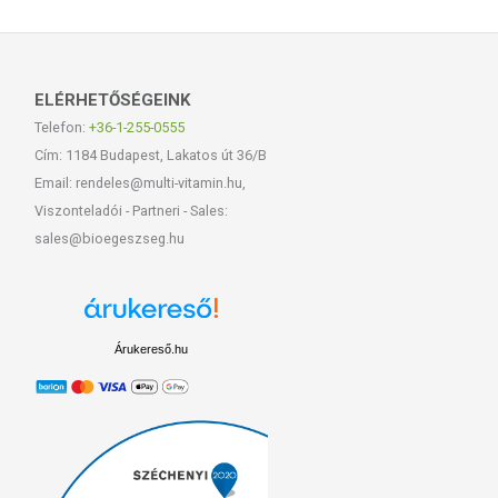
ELÉRHETŐSÉGEINK
Telefon:
+36-1-255-0555
Cím: 1184 Budapest, Lakatos út 36/B
Email: rendeles@multi-vitamin.hu,
Viszonteladói - Partneri - Sales:
sales@bioegeszseg.hu
Árukereső.hu