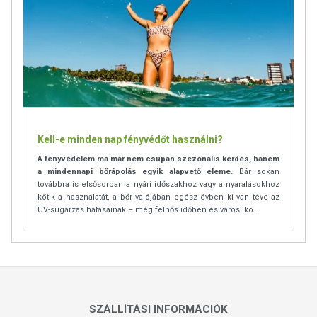
Kell-e minden nap fényvédőt használni?
A fényvédelem ma már nem csupán szezonális kérdés, hanem
a mindennapi bőrápolás egyik alapvető eleme.
Bár sokan
továbbra is elsősorban a nyári időszakhoz vagy a nyaralásokhoz
kötik a használatát, a bőr valójában egész évben ki van téve az
UV-sugárzás hatásainak – még felhős időben és városi kö...
SZÁLLÍTÁSI INFORMÁCIÓK