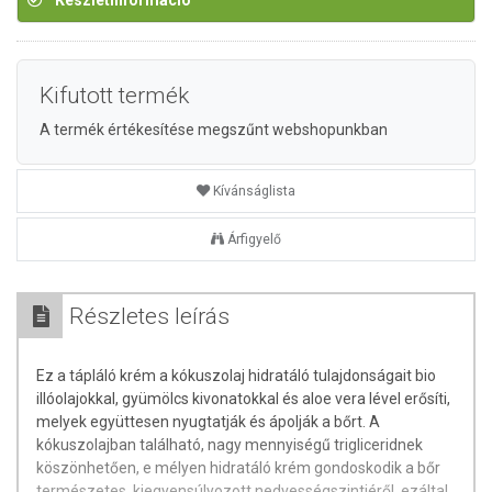
Készletinformáció
Kifutott termék
A termék értékesítése megszűnt webshopunkban
Kívánságlista
Árfigyelő
Részletes leírás
Ez a tápláló krém a kókuszolaj hidratáló tulajdonságait bio
illóolajokkal, gyümölcs kivonatokkal és aloe vera lével erősíti,
melyek együttesen nyugtatják és ápolják a bőrt. A
kókuszolajban található, nagy mennyiségű trigliceridnek
köszönhetően, e mélyen hidratáló krém gondoskodik a bőr
természetes, kiegyensúlyozott nedvességszintjéről, ezáltal