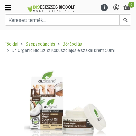
0
Kere
Főoldal
Szépségápolás
Bőrápolás
Dr. Organic Bio Szűz Kókuszolajos éjszakai krém 50ml