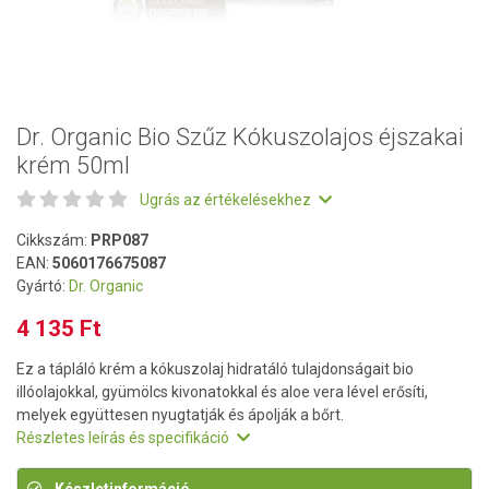
Dr. Organic Bio Szűz Kókuszolajos éjszakai
krém 50ml
Ugrás az értékelésekhez
Cikkszám:
PRP087
EAN:
5060176675087
Gyártó:
Dr. Organic
4 135 Ft
Ez a tápláló krém a kókuszolaj hidratáló tulajdonságait bio
illóolajokkal, gyümölcs kivonatokkal és aloe vera lével erősíti,
melyek együttesen nyugtatják és ápolják a bőrt.
Részletes leírás és specifikáció