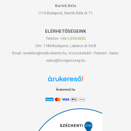
Bartók Béla
1114 Budapest, Bartók Béla út 71.
ELÉRHETŐSÉGEINK
Telefon:
+36-1-255-0555
Cím: 1184 Budapest, Lakatos út 36/B
Email: rendeles@multi-vitamin.hu, Viszonteladói - Partneri - Sales:
sales@bioegeszseg.hu
Árukereső.hu