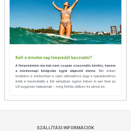
jelentkezik, függessze fel a használatát! Gyermekektől elzárva
tartandó.
Kell-e minden nap fényvédőt használni?
A fényvédelem ma már nem csupán szezonális kérdés, hanem
a mindennapi bőrápolás egyik alapvető eleme.
Bár sokan
továbbra is elsősorban a nyári időszakhoz vagy a nyaralásokhoz
kötik a használatát, a bőr valójában egész évben ki van téve az
UV-sugárzás hatásainak – még felhős időben és városi kö...
SZÁLLÍTÁSI INFORMÁCIÓK