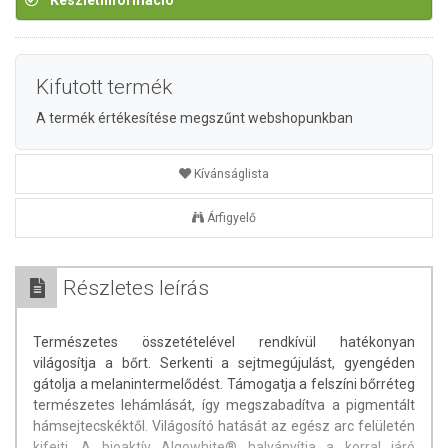
Készletinformáció
Kifutott termék
A termék értékesítése megszűnt webshopunkban
Kívánságlista
Árfigyelő
Részletes leírás
Természetes összetételével rendkívül hatékonyan
világosítja a bőrt. Serkenti a sejtmegújulást, gyengéden
gátolja a melanintermelődést. Támogatja a felszíni bőrréteg
természetes lehámlását, így megszabadítva a pigmentált
hámsejtecskéktől. Világosító hatását az egész arc felületén
kifejti. A bioaktív Algowhite® halványítja a korral járó