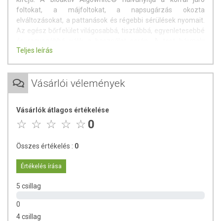
foltokat, a májfoltokat, a napsugárzás okozta
elváltozásokat, a pattanások és régebbi sérülések nyomait.
Az egész bőrfelület világosabbá, tisztábbá, egyenletesebbé
és ragyogóbbá válik a használat során. A test bármely
Teljes leírás
részén eredményesen használható.
Bioaktív, természetes, bio összetevők:
Vásárlói vélemények
Méhpempő
Algowhite
Aloe vera
Vásárlók átlagos értékelése
Édes mandula olaj
0
Moszat
Édesgyökér kivonat
Összes értékelés :
0
Gerániumolaj
Medveszőlő
Értékelés írása
Vöröshere
Szeder olaj
5 csillag
Hanga kivonat
Cédrusfa
0
Citromhéj olaj
4 csillag