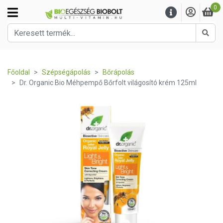
0
Kere
Főoldal
Szépségápolás
Bőrápolás
Dr. Organic Bio Méhpempő Bőrfolt világosító krém 125ml