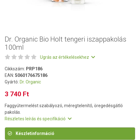
Dr. Organic Bio Holt tengeri iszappakolás
100ml
Ugrás az értékelésekhez
Cikkszám:
PRP186
EAN:
5060176675186
Gyártó:
Dr. Organic
3 740 Ft
Faggyútermelést szabályozó, méregtelenítő, öregedésgátló
pakolás.
Részletes leírás és specifikáció
Készletinformáció