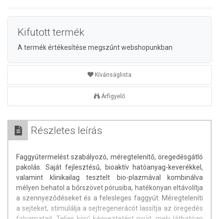
Kifutott termék
A termék értékesítése megszűnt webshopunkban
Kívánságlista
Árfigyelő
Részletes leírás
Faggyútermelést szabályozó, méregtelenítő, öregedésgátló
pakolás. Saját fejlesztésű, bioaktív hatóanyag-keverékkel,
valamint klinikailag tesztelt bio-plazmával kombinálva
mélyen behatol a bőrszövet pórusiba, hatékonyan eltávolítja
a szennyeződéseket és a felesleges faggyút. Méregteleníti
a sejteket, stimulálja a sejtregenerácót lassítja az öregedés
folyamatait. Teljes körű kényeztetést nyújt, mely láthatóan