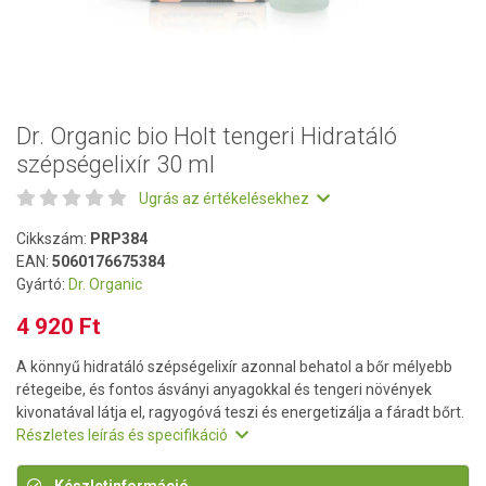
Dr. Organic bio Holt tengeri Hidratáló
szépségelixír 30 ml
Ugrás az értékelésekhez
Cikkszám:
PRP384
EAN:
5060176675384
Gyártó:
Dr. Organic
4 920 Ft
A könnyű hidratáló szépségelixír azonnal behatol a bőr mélyebb
rétegeibe, és fontos ásványi anyagokkal és tengeri növények
kivonatával látja el, ragyogóvá teszi és energetizálja a fáradt bőrt.
Részletes leírás és specifikáció