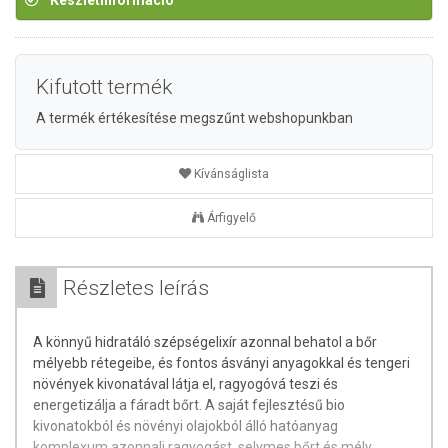
Készletinformáció
Kifutott termék
A termék értékesítése megszűnt webshopunkban
Kívánságlista
Árfigyelő
Részletes leírás
A könnyű hidratáló szépségelixír azonnal behatol a bőr
mélyebb rétegeibe, és fontos ásványi anyagokkal és tengeri
növények kivonatával látja el, ragyogóvá teszi és
energetizálja a fáradt bőrt. A saját fejlesztésű bio
kivonatokból és növényi olajokból álló hatóanyag
komplexum azonnali ragyogást, selymes bőrt és mély