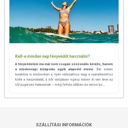
Kell-e minden nap fényvédőt használni?
A fényvédelem ma már nem csupán szezonális kérdés, hanem
a mindennapi bőrápolás egyik alapvető eleme.
Bár sokan
továbbra is elsősorban a nyári időszakhoz vagy a nyaralásokhoz
kötik a használatát, a bőr valójában egész évben ki van téve az
UV-sugárzás hatásainak – még felhős időben és városi kö...
SZÁLLÍTÁSI INFORMÁCIÓK