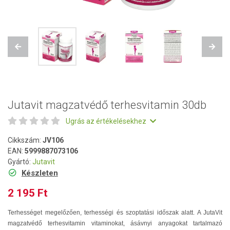
Previous
Next
Jutavit magzatvédő terhesvitamin 30db
Ugrás az értékelésekhez
Cikkszám:
JV106
EAN:
5999887073106
Gyártó:
Jutavit
Készleten
2 195 Ft
Terhességet megelőzően, terhességi és szoptatási időszak alatt. A JutaVit
magzatvédő terhesvitamin vitaminokat, ásávnyi anyagokat tartalmazó