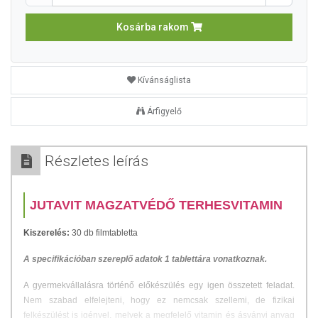
Kosárba rakom
Kívánságlista
Árfigyelő
Részletes leírás
JUTAVIT MAGZATVÉDŐ TERHESVITAMIN
Kiszerelés:
30 db filmtabletta
A specifikációban szereplő adatok 1 tablettára vonatkoznak.
A gyermekvállalásra történő előkészülés egy igen összetett feladat.
Nem szabad elfelejteni, hogy ez nemcsak szellemi, de fizikai
felkészülést is igényel, melyek a megfelelő vitamin és ásványi anyag