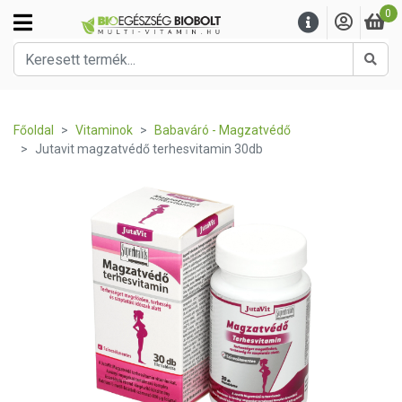
0
Kere
Főoldal
Vitaminok
Babaváró - Magzatvédő
Jutavit magzatvédő terhesvitamin 30db