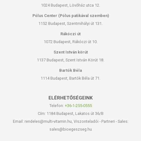
1024 Budapest, Lövőház utca 12.
Lejárati idő:
a felbontástól számított 12 hónap
Pólus Center (Pólus patikával szemben)
Forgalmazó
: Natur-all Kft.
1152 Budapest, Szentmihályi út 131.
Rákóczi út
Az oldalunkon lévő adatokat folyamatosan frissítjük, törekszünk arra,
1072 Budapest, Rákóczi út 10.
hogy naprakészek legyenek. Szeretnénk felhívni azonban a figyelmet,
hogy ennek ellenére a webshopon szereplő adatok (beleértve a
Szent István körút
termékfotókat, tápérték-, összetétel-, és allergén információkat is) csak
1137 Budapest, Szent István Körút 18.
tájékoztató jellegűek, a tényleges értékek eltérhetnek az élelmiszerek
Bartók Béla
természetéből adódóan. A friss, aktuális információkat a termékek
csomagolásán találják meg.
1114 Budapest, Bartók Béla út 71.
A termék belső fogyasztásra nem alkalmas. A termék nem gyógyít
ELÉRHETŐSÉGEINK
betegségeket. A termék nem az orvosi kezelés helyettesítésére
Telefon:
+36-1-255-0555
alkalmas. Betegség esetén használatát beszélje meg
Cím: 1184 Budapest, Lakatos út 36/B
kezelőorvosával! Kerülni kell a szembejutást. Az ajánlott napi
Email: rendeles@multi-vitamin.hu, Viszonteladói - Partneri - Sales:
alkalmazási mennyiséget ne lépje túl! Ne használja irritált vagy sérült
bőrfelületen! Ne használja a készítményt, ha az összetevők
sales@bioegeszseg.hu
bármelyikére érzékeny vagy allergiás! Ha kiütés jelentkezik,