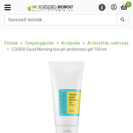
0
Kere
Főoldal
Szépségápolás
Arcápolás
Arctisztítás, radírozás
COSRX Good Morning low pH arclemosó gél 150 ml