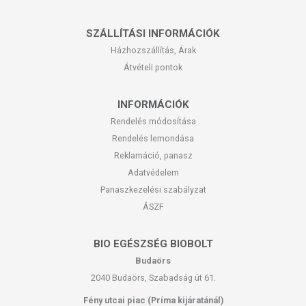
száraz bőr,
érzékeny bőr.
SZÁLLÍTÁSI INFORMÁCIÓK
Alkalmazási mód:
Vidd fel a gél kis mennyiségét a tenyeredre,
Házhozszállítás, Árak
habosítsd fel óvatosan, majd masszírozd be a nedves arcra. Öblítsd le
Átvételi pontok
langyos vízzel. Használd reggel és este.
Az első használat előtt végezz allergiatesztet.
INFORMÁCIÓK
Rendelés módosítása
ÖSSZETEVŐK (INC)
Rendelés lemondása
Reklamáció, panasz
Aqua, Cocamidopropyl Betaine, Sodium Lauroyl Methyl Isethionate,
Polysorbate 20, Styrax Japonicus Branch/Fruit/Leaf Extract, Butylene
Adatvédelem
Glycol, Saccharomyces Ferment, Cryptomeria Japonica Leaf Extract,
Panaszkezelési szabályzat
Nelumbo Nucifera Leaf Extract, Pinus Palustris Leaf Extract, Ulmus
ÁSZF
Davidiana Root Extract, Oenothera Biennis (Evening Primrose) Flower
Extract, Pueraria Lobata Root Extract, Melaleuca Alternifolia (Tea Tree)
Leaf Oil, Allantoin, Caprylyl Glycol, Ethylhexylglycerin, Betaine
BIO EGÉSZSÉG BIOBOLT
Salicylate, Citric Acid, Ethyl Hexanediol, 1,2-Hexanediol, Trisodium
Budaörs
Ethylenediamine Disuccinate, Sodium Benzoate, Disodium EDTA.
2040 Budaörs, Szabadság út 61.
TOVÁBBI TUDNIVALÓK
Fény utcai piac (Príma kijáratánál)