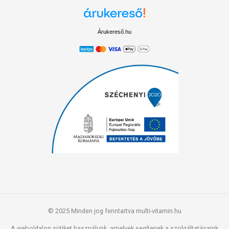
függessze fel a használatát! Gyermekektől elzárva tartandó.
Árukereső.hu
© 2025 Minden jog fenntartva multi-vitamin.hu
A weboldalon sütiket használunk, amelyek segítenek a szolgáltatásaink