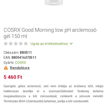
COSRX Good Morning low pH arclemosó
gél 150 ml
Ugrás az értékelésekhez
Cikkszám:
BB0511
EAN:
8809416470511
Gyártó:
COSRX
Rendelésre
5 460 Ft
Gyengéd, géles arclemosó, ami nem irritálja az érzékeny bőrt, mégis
hatékonyan távolítja el a szennyeződéseket Teafaolaj tartalma
megakadályozza a bőr zsírosodását, csökkenti a pórusok méretét.
Természtes BHA-t (hámlasztót) tartalmaz, javítja a bőr szerkezetét.