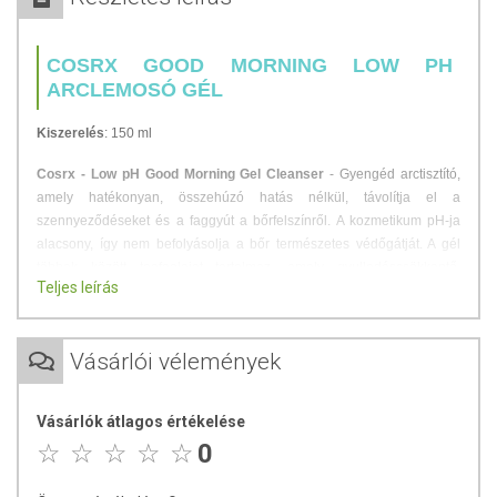
COSRX GOOD MORNING LOW PH
ARCLEMOSÓ GÉL
Kiszerelés
: 150 ml
Cosrx - Low pH Good Morning Gel Cleanser
- Gyengéd arctisztító,
amely hatékonyan, összehúzó hatás nélkül, távolítja el a
szennyeződéseket és a faggyút a bőrfelszínről. A kozmetikum pH-ja
alacsony, így nem befolyásolja a bőr természetes védőgátját. A gél
többek között teafaolajat tartalmaz, amely gyulladáscsökkentő,
Teljes leírás
akneellenes és fertőtlenítő tulajdonságokkal rendelkezik,
valamint élesztőfermentáció kivonatát, amely szabályozza a
faggyúkiválasztást. A kozmetikum minden bőrtípusra ajánlott,
Vásárlói vélemények
különösen a problémás, száraz és érzékeny bőrre.
A termék hatóanyagai:
Vásárlók átlagos értékelése
teafaolaj - antibakteriális, gyulladáscsökkentő és összehúzó
0
hatású,
élesztőfermentáció termékei - ránctalanító, világosítő, nyugtató