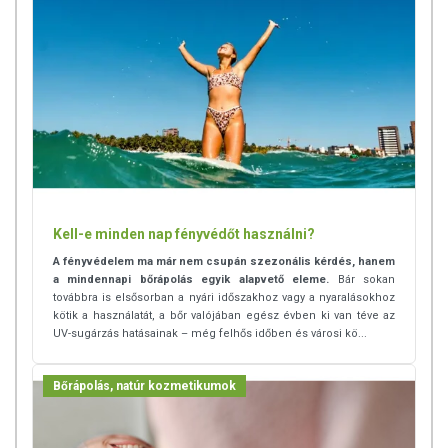
Protection éjszakai arckrémünk formulájába:
kiválóan hidratál
könnyen felszívódik
megóvja a bőrt a káros környezeti hatásoktól
felveszi a harcot a bőrt támadó szabadgyökökkel
E-vitaminban gazdag
antibakteriális, gyulladáscsökkentő hatású
anti-aging hatású
Argánolaj
Ez az egyik legősibb természetes bőrápoló, bőrszépítő
Kell-e minden nap fényvédőt használni?
„csodaszer”. Telis-tele van olyan hatóanyagokkal (pl. E-
A fényvédelem ma már nem csupán szezonális kérdés, hanem
vitamin, polifenolok, antioxidánsok), amelyek táplálják,
a mindennapi bőrápolás egyik alapvető eleme.
Bár sokan
ápolják, regenerálják a bőrt (sőt, a körmöket és a hajat is).
továbbra is elsősorban a nyári időszakhoz vagy a nyaralásokhoz
Ennyire sokoldalú:
kötik a használatát, a bőr valójában egész évben ki van téve az
UV-sugárzás hatásainak – még felhős időben és városi kö...
hidratál
halványítja a pigmentfoltokat
Bőrápolás, natúr kozmetikumok
segíti az UV sugárzás okozta bőrkárosodás
regenerálódását
csökkenti a gyulladásokat