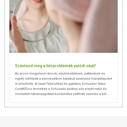
erősíti a bőr kötőszöveteit, feszesít
antibakteriális hatású
ámogatja a bőr ellenállóképességét
A KIHAGYHATATLAN SCHÜSSLER ÁSVÁNYI SÓK
Az Age Protection Éjszakai arckrémben található
Schüssler Calcium fluoratum ásványi só serkenti a bőr
kollagéntermelését, ezzel csökkentve a ráncosodás jeleit.
A Natrium chloratum Schüssler só a szervezet
vízháztartásáért felel, és szöveti szinten biztosít hosszan
tartó hidratálást a bőrnek.
Szüntesd meg a bőrproblémák valódi okát!
Az intenzív ránctalanító hatású arckrém további
Az arcon megjelenő ráncok, elszíneződések, pattanások és
összetevője a Kalium phosphoricum Schüssler biokémiai só
egyéb bőrhibák a szervezetben kialakult ásványisó-hiányállapotot
is, mely az agy természetes energiaforrásaként ismert.
is jelezhetik. A hazai fejlesztésű és gyártású Schüssler Natur
CosMEDics termékek a Schüssler ásványi sók erejét natúr és
Ennek hiánytünete a fakó arcszín, ám pótlásával arcbőröd
minősített hatóanyagokkal kombinálva szállnak szembe a bőr...
újra megtelhet vitalitással!
AGE PROTECTION ÉJSZAKAI ARCKRÉMÜNKET
AJÁNLJUK MINDAZOKNAK, AKIK:
teljes értékű ápoló-tápláló-ránctalanító megoldást