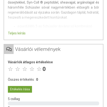
őssejtekkel, Syn-Coll ® peptiddel, sheavajjal, argánolajjal és
háromféle Schüssler sóval nagymértékben elősegíti a bőr
regenerálódását az éjszaka során. Gazdagon táplál, hidratál,
feszesíti a megereszkedett kontúrokat.
egyedülálló 3-as Schüssler ásványi só kombináció
növényi őssejttel, peptiddel és bio összetevőkkel
Teljes leírás
kőolajszármazék és parabénmentes
100% natúr, ECOCERT minősített összetevők
hipoallergén illattal
Vásárlói vélemények
A Schüssler Age Protection éjszakai arckrém különleges
kényeztetésben részesíti az arcbőrödet, amíg te az igazak
Vásárlók átlagos értékelése
álmát alszod. Természetes összetevői gyengédek a bőrhöz,
0
mégis szuperhatékonyak. A termék rendszeres
használatával az arcbőr fiatalosabb, teltebb és feszesebb
Összes értékelés :
0
lesz. Ébredj gyönyörű bőrre!
AZ AGE PROTECTION ÉJSZAKAI ARCKRÉM FŐBB
Értékelés írása
HATÓANYAGAI
5 csillag
Növényi őssejtek