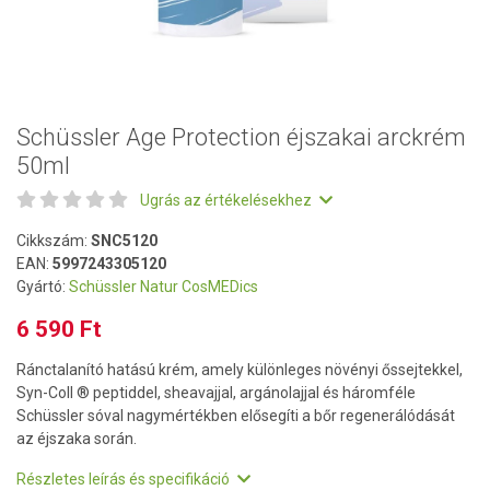
Schüssler Age Protection éjszakai arckrém
50ml
Ugrás az értékelésekhez
Cikkszám:
SNC5120
EAN:
5997243305120
Gyártó:
Schüssler Natur CosMEDics
6 590 Ft
Ránctalanító hatású krém, amely különleges növényi őssejtekkel,
Syn-Coll ® peptiddel, sheavajjal, argánolajjal és háromféle
Schüssler sóval nagymértékben elősegíti a bőr regenerálódását
az éjszaka során.
Részletes leírás és specifikáció