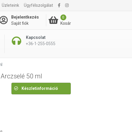
Üzleteink
Ügyfélszolgálat
5 060 Ft
Bejelentkezés
0
Kosár
Saját fiók
Kapcsolat
+36-1-255-0555
ml
Arczselé 50 ml
Készletinformáció
ág