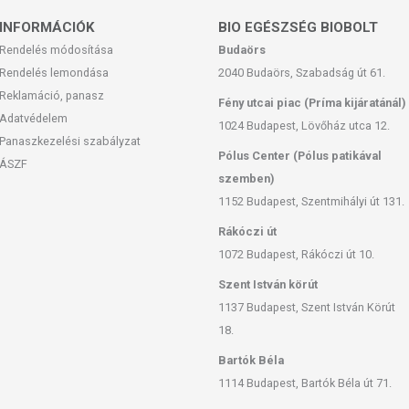
INFORMÁCIÓK
BIO EGÉSZSÉG BIOBOLT
hagy zsíros, ragacsos érzetet
Rendelés módosítása
Budaörs
Rendelés lemondása
2040 Budaörs, Szabadság út 61.
USÖSSZEHÚZÓ ARCZSELÉT?
Reklamáció, panasz
Fény utcai piac (Príma kijáratánál)
ámára is!
Adatvédelem
1024 Budapest, Lövőház utca 12.
Panaszkezelési szabályzat
 csak a tinédzsereket érintik, sok felnőtt is küzd a túlzott
Pólus Center (Pólus patikával
ÁSZF
kkal, ami nem megfelelő arcápolási rutinnal és rossz
szemben)
1152 Budapest, Szentmihályi út 131.
nsúlyozza a bőrműködést, ezért kifejezetten ajánlott zsíros,
Rákóczi út
pórusú, kombinált és gyulladt bőrre egyaránt.
1072 Budapest, Rákóczi út 10.
záadott illat- és színezőanyagokat sem, ezért érzékeny bőrre is
Szent István körút
1137 Budapest, Szent István Körút
nne lévő természetes hatóanyagok megoldást
18.
attanásos bőrre.
Bartók Béla
aminosav származék, ami hozzájárul a bőr faggyútermelésének
1114 Budapest, Bartók Béla út 71.
sok kisebbnek látszanak. Magas vízmegkötő tulajdonságú, képes