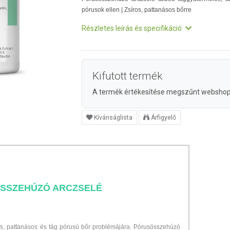
pórusok ellen | Zsíros, pattanásos bőrre
Részletes leírás és specifikáció
Kifutott termék
A termék értékesítése megszűnt websho
Kívánságlista
Árfigyelő
SSZEHÚZÓ ARCZSELÉ
s, pattanásos és tág pórusú bőr problémájára. Pórusösszehúzó