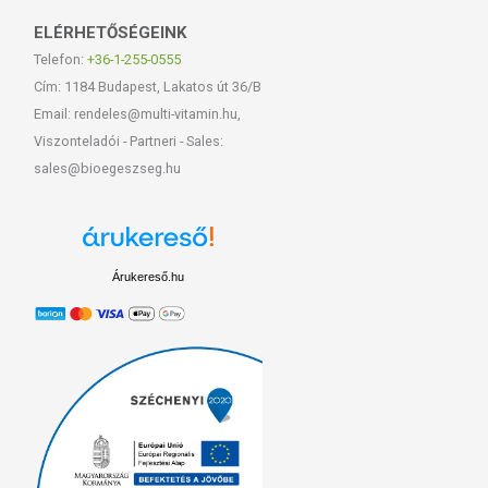
ELÉRHETŐSÉGEINK
Telefon:
+36-1-255-0555
Cím: 1184 Budapest, Lakatos út 36/B
Email: rendeles@multi-vitamin.hu,
Viszonteladói - Partneri - Sales:
sales@bioegeszseg.hu
Árukereső.hu