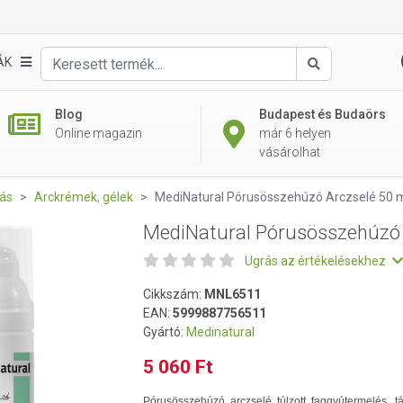
 Arczselé 50 ml
ÁK
Keresés
Blog
Budapest és Budaörs
Online magazin
már 6 helyen
vásárolhat
ás
Arckrémek, gélek
MediNatural Pórusösszehúzó Arczselé 50 
MediNatural Pórusösszehúzó 
Ugrás az értékelésekhez
Cikkszám:
MNL6511
EAN:
5999887756511
Gyártó:
Medinatural
5 060 Ft
Pórusösszehúzó arczselé túlzott faggyútermelés, t