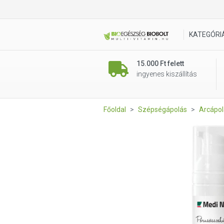
MediNatural Pórusösszehúzó
KATEGÓRI
15.000 Ft felett
ingyenes kiszállítás
Főoldal
Szépségápolás
Arcápol