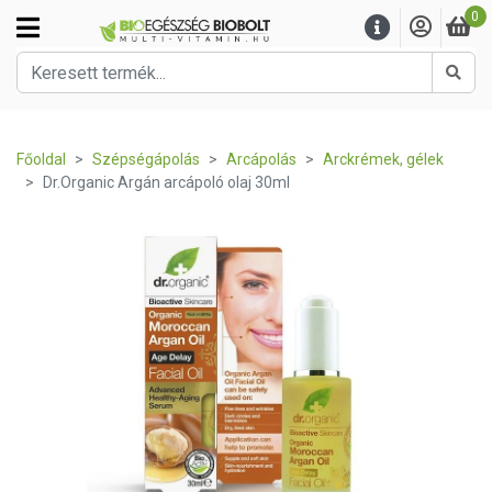
0
Kere
Főoldal
Szépségápolás
Arcápolás
Arckrémek, gélek
Dr.Organic Argán arcápoló olaj 30ml