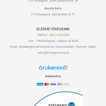
1137 Budapest, Szent István Körút 18.
Bartók Béla
1114 Budapest, Bartók Béla út 71.
ELÉRHETŐSÉGEINK
Telefon:
+36-1-255-0555
Cím: 1184 Budapest, Lakatos út 36/B
Email: rendeles@multi-vitamin.hu, Viszonteladói - Partneri - Sales:
sales@bioegeszseg.hu
Árukereső.hu