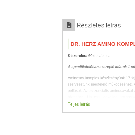
Részletes leírás
DR. HERZ AMINO KOMP
Kiszerelés:
60 db tabletta
A specifikációban szereplő adatok 1 ta
Aminosav komplex készítményünk 17 fajt
szervezetünk megfelelő működéséhez. Az
pótlásuk. Az esszenciális aminosavakat a
biztosítani. Ha csak egyetlen aminosa
arányosan csökken. Hozzájárulhatnak 
Teljes leírás
felerősítéséhez. Javíthatják továbbá a m
FELHASZNÁLÁSI JAVAS
Javasolt fogyasztás:
Napi 1 tabletta, fő