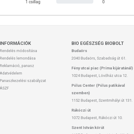
1 csillag
0
INFORMÁCIÓK
BIO EGÉSZSÉG BIOBOLT
Rendelés módosítása
Budaörs
 fénytől és nedvességtől védett helyen.
Rendelés lemondása
2040 Budaörs, Szabadság út 61.
Reklamáció, panasz
feltüntetett időpontot.
Fény utcai piac (Príma kijáratánál)
Adatvédelem
1024 Budapest, Lövőház utca 12.
Panaszkezelési szabályzat
Pólus Center (Pólus patikával
ÁSZF
szemben)
san frissítjük, törekszünk arra, hogy naprakészek legyenek.
1152 Budapest, Szentmihályi út 131.
, hogy ennek ellenére a webshopon szereplő adatok (beleértve a
 allergén információkat is) csak tájékoztató jellegűek, a tényleges
Rákóczi út
formációkat a termékek csomagolásán találják meg.
1072 Budapest, Rákóczi út 10.
Szent István körút
 európai uniós szabályozás szerint élelmiszereknek minősülnek,