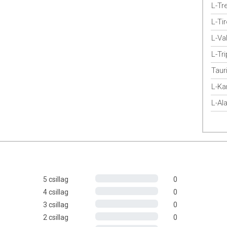
L-Tr
L-Ti
L-Val
n, L-arginin, L-glutamin, L-izoleucin, L-valin, L-treonin, L-karnitin,
in, L-tirozin, L-szerin, L-alanin, L-prolin, tömegnövelőszer
L-Tr
yag (mikrokristályos cellulóz), kapszulahéj (hidroxipropil-
Taur
L-Kar
bletta):
L-Al
5 csillag
0
4 csillag
0
3 csillag
0
2 csillag
0