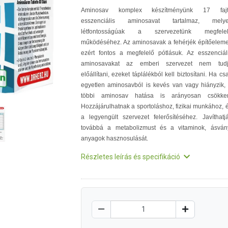
Aminosav komplex készítményünk 17 faj
esszenciális aminosavat tartalmaz, mely
létfontosságúak a szervezetünk megfele
működéséhez. Az aminosavak a fehérjék építőeleme
ezért fontos a megfelelő pótlásuk. Az esszenciál
aminosavakat az emberi szervezet nem tud
előállítani, ezeket táplálékból kell biztosítani. Ha cs
egyetlen aminosavból is kevés van vagy hiányzik,
többi aminosav hatása is arányosan csökke
Hozzájárulhatnak a sportoláshoz, fizikai munkához, 
a legyengült szervezet felerősítéséhez. Javíthatj
továbbá a metabolizmust és a vitaminok, ásván
anyagok hasznosulását.
Részletes leírás és specifikáció