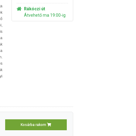
ta
Rákóczi út
ek
Átvehető ma 19:00-ig
lő
i,
is
ja
ak
 a
n.
és
ák
yi
Kosárba rakom