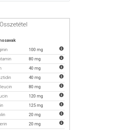
Összetétel
nosavak
ginin
100 mg
utamin
80 mg
n
40 mg
sztidin
40 mg
oleucin
80 mg
ucin
120 mg
in
125 mg
lin
20 mg
erin
20 mg