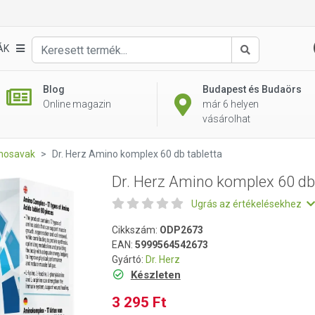
 tabletta
ÁK
Keresés
Blog
Budapest és Budaörs
Online magazin
már 6 helyen
vásárolhat
nosavak
Dr. Herz Amino komplex 60 db tabletta
Dr. Herz Amino komplex 60 db
Ugrás az értékelésekhez
Cikkszám:
ODP2673
EAN:
5999564542673
Gyártó:
Dr. Herz
Készleten
3 295 Ft