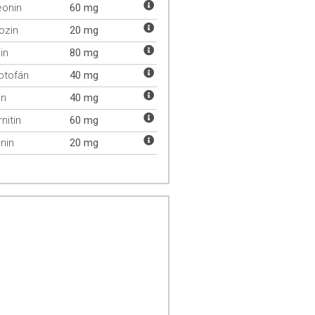
eonin
60 mg
rozin
20 mg
in
80 mg
iptofán
40 mg
in
40 mg
nitin
60 mg
anin
20 mg