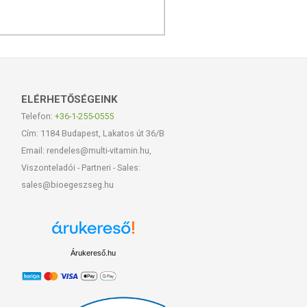
ELÉRHETŐSÉGEINK
Telefon:
+36-1-255-0555
Cím: 1184 Budapest, Lakatos út 36/B
Email: rendeles@multi-vitamin.hu,
Viszonteladói - Partneri - Sales:
sales@bioegeszseg.hu
Árukereső.hu