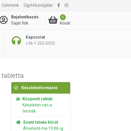
Üzleteink
Ügyfélszolgálat
3 295 Ft
Kosárba rakom
Bejelentkezés
0
Kosár
Saját fiók
Kapcsolat
+36-1-255-0555
 tabletta
Készletinformáció
Központi raktár
Készleten van a
termék
Szent István körút
Átvehető ma 19:00-ig