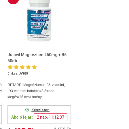
Jutavit Magnézium 250mg + B6
50db
Cikksz.
JV855
ó
RETARD! Magnéziumot, B6-vitamint,
zt
D3-vitamint tartalmazó étrend-
kiegészítő készítmény.
Készleten
Akció lejár:
2 nap, 11:12:36