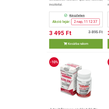
inozitollal.
m
Készleten
Akció lejár:
2 nap, 11:12:36
3 495 Ft
3 895 Ft
Kosárba rakom
-10%