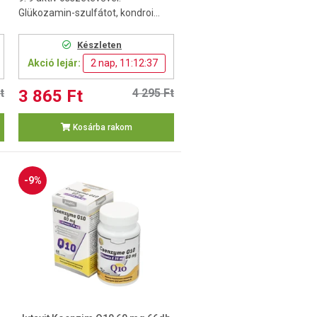
Glükozamin-szulfátot, kondroi...
Készleten
Akció lejár:
2 nap, 11:12:36
t
3 865 Ft
4 295 Ft
Kosárba rakom
-9%