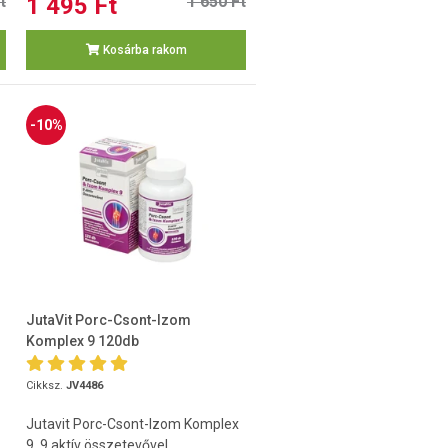
t
1 495 Ft
1 650 Ft
Kosárba rakom
-10%
JutaVit Porc-Csont-Izom
Komplex 9 120db
Cikksz.
JV4486
Jutavit Porc-Csont-Izom Komplex
9. 9 aktív összetevővel.