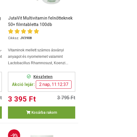
g
JutaVit Multivitamin felnőtteknek
50+ filmtabletta 100db
Cikksz.
JV3908
-
Vitaminok mellett számos ásványi
t
anyagot és nyomelemet valamint
Lactobacillus Rhamnosust, Koenzi...
Készleten
Akció lejár:
2 nap, 11:12:36
t
3 395 Ft
3 795 Ft
Kosárba rakom
-9%