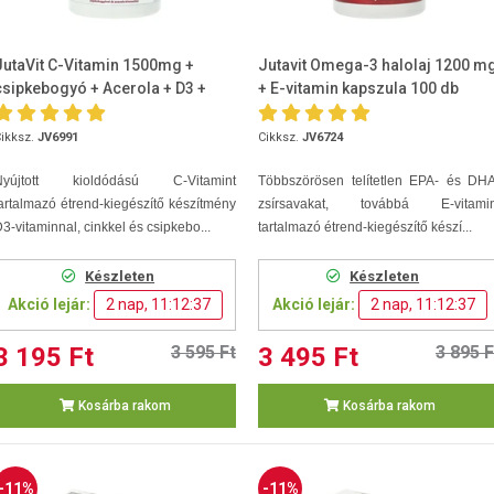
JutaVit C-Vitamin 1500mg +
Jutavit Omega-3 halolaj 1200 m
csipkebogyó + Acerola + D3 +
+ E-vitamin kapszula 100 db
Cink 100db
ikksz.
JV6991
Cikksz.
JV6724
Nyújtott kioldódású C-Vitamint
Többszörösen telítetlen EPA- és DHA
artalmazó étrend-kiegészítő készítmény
zsírsavakat, továbbá E-vitamin
3-vitaminnal, cinkkel és csipkebo...
tartalmazó étrend-kiegészítő készí...
Készleten
Készleten
Akció lejár:
2 nap, 11:12:36
Akció lejár:
2 nap, 11:12:36
3 195 Ft
3 595 Ft
3 495 Ft
3 895 F
Kosárba rakom
Kosárba rakom
-11%
-11%