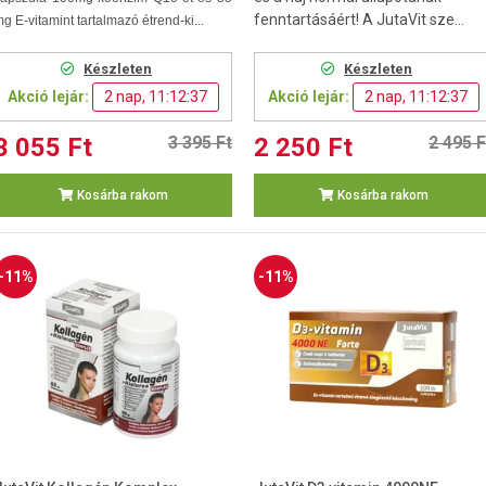
fenntartásáért! A JutaVit sze...
g E-vitamint tartalmazó étrend-ki...
Készleten
Készleten
Akció lejár:
2 nap, 11:12:36
Akció lejár:
2 nap, 11:12:36
3 055 Ft
3 395 Ft
2 250 Ft
2 495 F
Kosárba rakom
Kosárba rakom
-11%
-11%