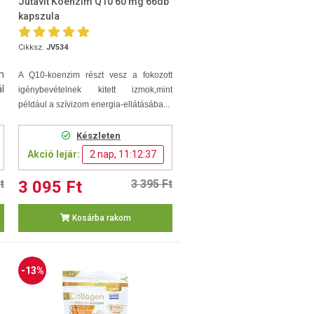
Jutavit Koenzim Q10 60 mg 66db
kapszula
Cikksz.
JV534
m
A Q10-koenzim
részt vesz a fokozott
l
igénybevételnek kitett izmok,mint
például a szívizom energia-ellátásába...
Készleten
Akció lejár:
2 nap, 11:12:36
t
3 095 Ft
3 395 Ft
Kosárba rakom
-13%