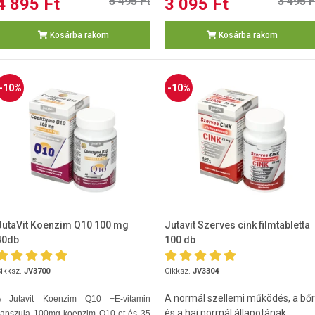
4 895 Ft
5 495 Ft
3 095 Ft
3 495 F
Kosárba rakom
Kosárba rakom
-10%
-10%
JutaVit Koenzim Q10 100 mg
Jutavit Szerves cink filmtabletta
40db
100 db
ikksz.
JV3700
Cikksz.
JV3304
A normál szellemi működés, a bőr
A Jutavit Koenzim Q10 +E-vitamin
és a haj normál állapotának
kapszula 100mg koenzim Q10-et és 35