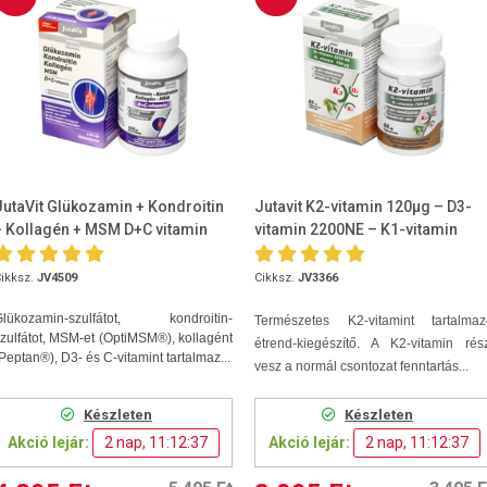
JutaVit Glükozamin + Kondroitin
Jutavit K2-vitamin 120µg – D3-
+ Kollagén + MSM D+C vitamin
vitamin 2200NE – K1-vitamin
120db tabletta
700µg 60 kapszula
ikksz.
JV4509
Cikksz.
JV3366
Glükozamin-szulfátot, kondroitin-
Természetes K2-vitamint tartalmaz
zulfátot, MSM-et (OptiMSM®), kollagént
étrend-kiegészítő. A K2-vitamin rés
Peptan®), D3- és C-vitamint tartalmaz...
vesz a normál csontozat fenntartás...
Készleten
Készleten
Akció lejár:
2 nap, 11:12:36
Akció lejár:
2 nap, 11:12:36