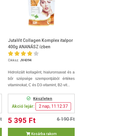
JutaVit Collagen Komplex italpor
400g ANANÁSZ ízben
Cikksz.
JV4394
Hidrolizált kollagént, hialuronsavat és a
bőr szépsége szempontjából értékes
vitaminokat, C és D3-vitamint, B2-vit...
Készleten
Akció lejár:
2 nap, 11:12:36
t
5 395 Ft
6 190 Ft
Kosárba rakom