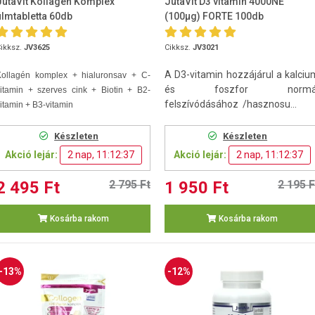
JutaVit Kollagén Komplex
JutaVit D3 vitamin 4000NE
filmtabletta 60db
(100µg) FORTE 100db
ikksz.
JV3625
Cikksz.
JV3021
A D3-vitamin hozzájárul a kalciu
Kollagén komplex + hialuronsav + C-
és foszfor normá
itamin + szerves cink + Biotin + B2-
felszívódásához /hasznosu...
itamin + B3-vitamin
Készleten
Készleten
Akció lejár:
2 nap, 11:12:36
Akció lejár:
2 nap, 11:12:36
2 495 Ft
2 795 Ft
1 950 Ft
2 195 F
Kosárba rakom
Kosárba rakom
-13%
-12%