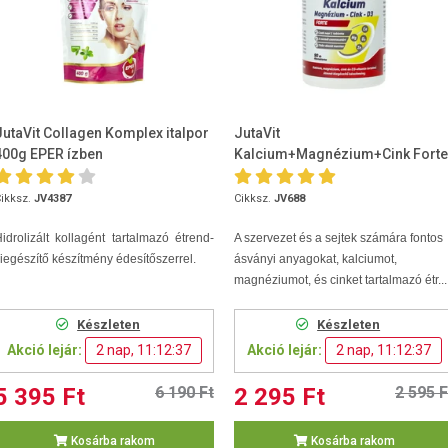
JutaVit Collagen Komplex italpor
JutaVit
400g EPER ízben
Kalcium+Magnézium+Cink Forte
90 db
ikksz.
JV4387
Cikksz.
JV688
idrolizált kollagént tartalmazó étrend-
A szervezet és a sejtek számára fontos
iegészítő készítmény édesítőszerrel.
ásványi anyagokat, kalciumot,
magnéziumot, és cinket tartalmazó étr...
Készleten
Készleten
Akció lejár:
2 nap, 11:12:36
Akció lejár:
2 nap, 11:12:36
5 395 Ft
6 190 Ft
2 295 Ft
2 595 F
Kosárba rakom
Kosárba rakom