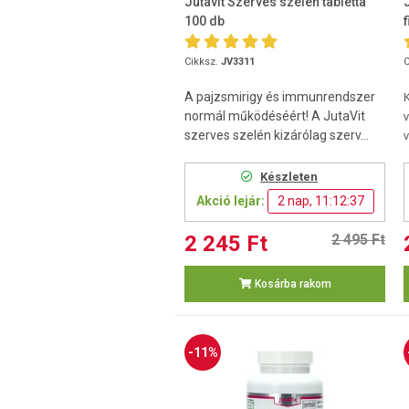
Jutavit Szerves szelén tabletta
100 db
Cikksz.
JV3311
C
A pajzsmirigy és immunrendszer
normál működéséért! A JutaVit
v
szerves szelén kizárólag szerv...
v
Készleten
Akció lejár:
2 nap, 11:12:36
2 245 Ft
2 495 Ft
Kosárba rakom
-11%