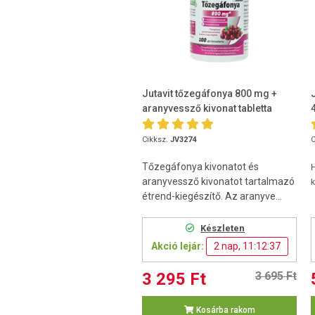
Jutavit tőzegáfonya 800 mg +
aranyvessző kivonat tabletta
100db
Cikksz.
JV3274
C
Tőzegáfonya kivonatot és
H
aranyvessző kivonatot tartalmazó
k
étrend-kiegészítő. Az aranyve...
Készleten
Akció lejár:
2 nap, 11:12:36
3 295 Ft
3 695 Ft
Kosárba rakom