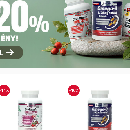
-11%
-10%