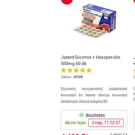
Jutavit Diozmin + Heszperidin
500mg 60 db
Cikksz.
JV328
C
Diozmint, heszperidint, csalánlevél
s
kivonatot és fekete áfonya kivonatot
(
tartalmazó étrend-kiegészítő.
Készleten
Akció lejár:
2 nap, 11:12:36