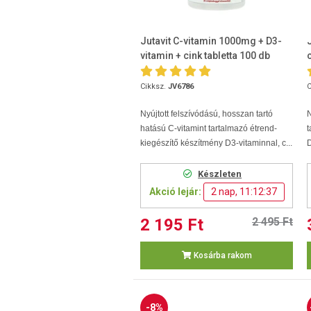
Jutavit C-vitamin 1000mg + D3-
vitamin + cink tabletta 100 db
Cikksz.
JV6786
C
Nyújtott felszívódású, hosszan tartó
hatású C-vitamint tartalmazó étrend-
t
kiegészítő készítmény D3-vitaminnal, c...
D
Készleten
Akció lejár:
2 nap, 11:12:36
2 195 Ft
2 495 Ft
Kosárba rakom
-8%