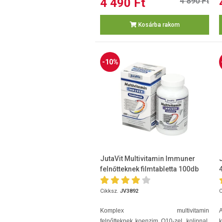
4 490 Ft
4 890 Ft
Kosárba rakom
-10%
JutaVit Multivitamin Immuner
felnőtteknek filmtabletta 100db
Cikksz.
JV3892
C
Komplex
multivitamin
felnőtteknek koenzim Q10-zel, kolinnal,