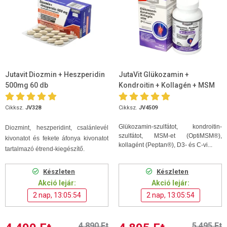
Jutavit Diozmin + Heszperidin
JutaVit Glükozamin +
500mg 60 db
Kondroitin + Kollagén + MSM
D+C vitamin 120db tabletta
Cikksz.
JV328
Cikksz.
JV4509
Glükozamin-szulfátot, kondroitin-
Diozmint, heszperidint, csalánlevél
szulfátot, MSM-et (OptiMSM®),
kivonatot és fekete áfonya kivonatot
kollagént (Peptan®), D3- és C-vi...
tartalmazó étrend-kiegészítő.
Készleten
Készleten
Akció lejár:
Akció lejár:
2 nap, 13:05:53
2 nap, 13:05:53
4 890 Ft
5 495 Ft