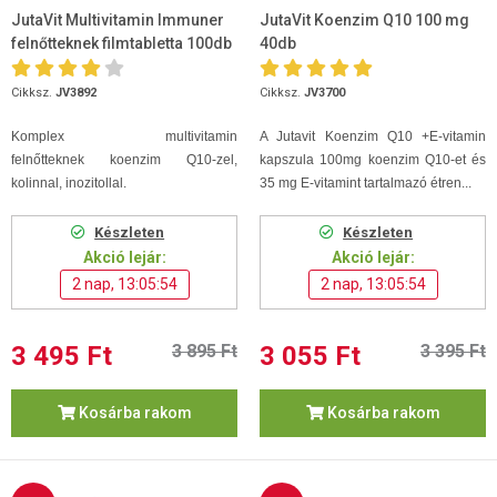
JutaVit Multivitamin Immuner
JutaVit Koenzim Q10 100 mg
felnőtteknek filmtabletta 100db
40db
Cikksz.
JV3892
Cikksz.
JV3700
Komplex
multivitamin
A Jutavit Koenzim Q10 +E-vitamin
felnőtteknek koenzim Q10-zel,
kapszula 100mg koenzim Q10-et és
kolinnal, inozitollal.
35 mg E-vitamint tartalmazó étren...
Készleten
Készleten
Akció lejár:
Akció lejár:
2 nap, 13:05:53
2 nap, 13:05:53
3 495 Ft
3 895 Ft
3 055 Ft
3 395 Ft
Kosárba rakom
Kosárba rakom