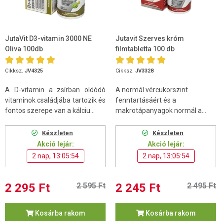
JutaVit D3-vitamin 3000 NE
Jutavit Szerves króm
Oliva 100db
filmtabletta 100 db
Cikksz.
JV4325
Cikksz.
JV3328
A D-vitamin a zsírban oldódó
A normál vércukorszint
vitaminok családjába tartozik és
fenntartásáért és a
fontos szerepe van a kálciu...
makrotápanyagok normál a...
Készleten
Készleten
Akció lejár:
Akció lejár:
2 nap, 13:05:53
2 nap, 13:05:53
2 295 Ft
2 595 Ft
2 245 Ft
2 495 Ft
Kosárba rakom
Kosárba rakom