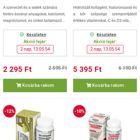
A szervezet és a sejtek számára
Hidrolizált kollagént, hialuronsavat és
fontos ásványi anyagokat, kalciumot,
a bőr szépsége szempontjából
magnéziumot, és cinket tartalmazó...
értékes vitaminokat, C és D3-vita...
Készleten
Készleten
Akció lejár:
Akció lejár:
2 nap, 13:05:53
2 nap, 13:05:53
2 295 Ft
2 595 Ft
5 395 Ft
6 190 Ft
Kosárba rakom
Kosárba rakom
-12%
-10%