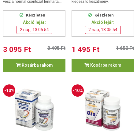
vesz a normál csontozat fenntartá...
kiegészítő készítmény.
Készleten
Készleten
Akció lejár:
Akció lejár:
2 nap, 13:05:53
2 nap, 13:05:53
3 095 Ft
3 495 Ft
1 495 Ft
1 650 Ft
Kosárba rakom
Kosárba rakom
-10%
-10%