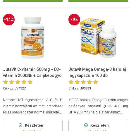
-14%
-9%
JutaVit C-vitamin 500mg + D3-
Jutavit Mega Omega-3 halolaj
vitamin 2000NE + Csipkebogyó
lágykapszula 100 db
kivonat rágótabletta 100db
Cikksz.
JV4127
Cikksz.
JV3533
Narancs ízű rágótabletta. A C és D
MEGA halolaj Omega-3 extra magas
vitamin hozzájárul az immunrendszer
hatóanyag tartalmú (EPA 400 mg
és az idegrendszer normál működé...
DHA 200 mg) halolajat tartalmaz...
Készleten
Készleten