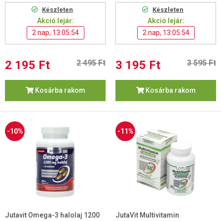
Készleten
Készleten
Akció lejár:
Akció lejár:
2 nap, 13:05:53
2 nap, 13:05:53
2 195 Ft
2 495 Ft
3 195 Ft
3 595 Ft
Kosárba rakom
Kosárba rakom
-10%
-11%
Jutavit Omega-3 halolaj 1200
JutaVit Multivitamin