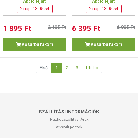
Akció lejár:
Akció lejár:
2 nap, 13:05:53
2 nap, 13:05:53
1 895 Ft
2 195 Ft
6 395 Ft
6 995 Ft
Kosárba rakom
Kosárba rakom
Első
1
2
3
Utolsó
SZÁLLÍTÁSI INFORMÁCIÓK
Házhozszállítás, Árak
Átvételi pontok