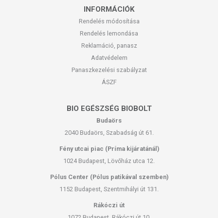
INFORMÁCIÓK
Rendelés módosítása
Rendelés lemondása
Reklamáció, panasz
Adatvédelem
Panaszkezelési szabályzat
ÁSZF
BIO EGÉSZSÉG BIOBOLT
Budaörs
2040 Budaörs, Szabadság út 61.
Fény utcai piac (Príma kijáratánál)
1024 Budapest, Lövőház utca 12.
Pólus Center (Pólus patikával szemben)
1152 Budapest, Szentmihályi út 131.
Rákóczi út
1072 Budapest, Rákóczi út 10.