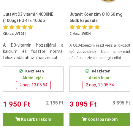
JutaVit D3 vitamin 4000NE
Jutavit Koenzim Q10 60 mg
(100µg) FORTE 100db
66db kapszula
Cikksz.
JV3021
Cikksz.
JV534
A D3-vitamin hozzájárul a
A Q10-koenzim
részt vesz a fokozott
kalcium és foszfor normál
igénybevételnek kitett izmok,mint
felszívódásához /hasznosul...
például a szívizom energia-ellát...
Készleten
Készleten
Akció lejár:
Akció lejár:
2 nap, 13:05:53
2 nap, 13:05:53
1 950 Ft
2 195 Ft
3 095 Ft
3 395 Ft
Kosárba rakom
Kosárba rakom