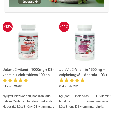
-12%
-11%
Jutavit C-vitamin 1000mg + D3-
JutaVit C-Vitamin 1500mg +
vitamin + cink tabletta 100 db
csipkebogyó + Acerola + D3 +
Cink 100db
Cikksz.
JV6786
Cikksz.
JV6991
Nyújtott felszívódású, hosszan tartó
Nyújtott kioldódású C-Vitamint
hatású C-vitamint tartalmazó étrend-
tartalmazó étrend-kiegészítő
kiegészítő készítmény D3-vitaminna...
készítmény D3-vitaminnal, cinkk...