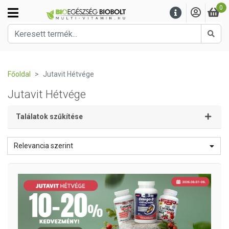
0
Kere
Főoldal
Jutavit Hétvége
Jutavit Hétvége
Találatok szűkítése
Relevancia szerint