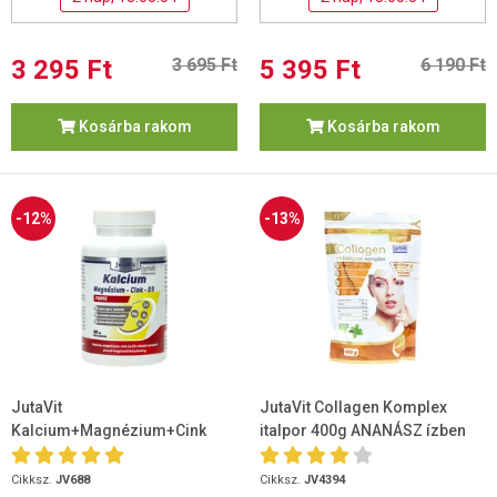
3 295 Ft
3 695 Ft
5 395 Ft
6 190 Ft
Kosárba rakom
Kosárba rakom
-12%
-13%
JutaVit
JutaVit Collagen Komplex
Kalcium+Magnézium+Cink
italpor 400g ANANÁSZ ízben
Forte 90 db
Cikksz.
JV688
Cikksz.
JV4394