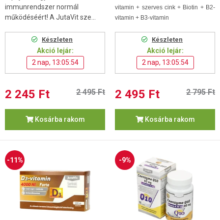
immunrendszer normál
vitamin + szerves cink + Biotin + B2-
működéséért! A JutaVit sze...
vitamin + B3-vitamin
Készleten
Készleten
Akció lejár:
Akció lejár:
2 nap, 13:05:53
2 nap, 13:05:53
2 245 Ft
2 495 Ft
2 495 Ft
2 795 Ft
Kosárba rakom
Kosárba rakom
-11%
-9%