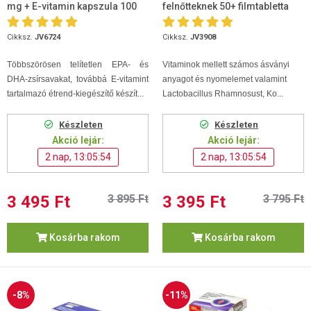
mg + E-vitamin kapszula 100
felnőtteknek 50+ filmtabletta
db
100db
Cikksz.
JV6724
Cikksz.
JV3908
Többszörösen telítetlen EPA- és
Vitaminok mellett számos ásványi
DHA-zsírsavakat, továbbá E-vitamint
anyagot és nyomelemet valamint
tartalmazó étrend-kiegészítő készít...
Lactobacillus Rhamnosust, Ko...
Készleten
Készleten
Akció lejár:
Akció lejár:
2 nap, 13:05:53
2 nap, 13:05:53
3 495 Ft
3 895 Ft
3 395 Ft
3 795 Ft
Kosárba rakom
Kosárba rakom
-8%
-11%