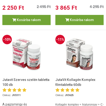
2 250 Ft
2 495 Ft
3 865 Ft
4 295 Ft
Kosárba rakom
Kosárba rakom
-10%
-11%
Jutavit Szerves szelén tabletta
JutaVit Kollagén Komplex
100 db
filmtabletta 60db
Cikksz.
JV3311
Cikksz.
JV3625
A pajzsmirigy és
Kollagén komplex + hialuronsav + C-