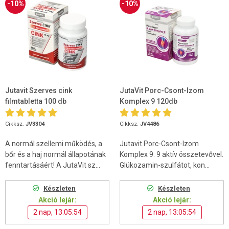
-10%
-10%
Jutavit Szerves cink
JutaVit Porc-Csont-Izom
filmtabletta 100 db
Komplex 9 120db
Cikksz.
JV3304
Cikksz.
JV4486
A normál szellemi működés, a
Jutavit Porc-Csont-Izom
bőr és a haj normál állapotának
Komplex 9. 9 aktív összetevővel.
fenntartásáért! A JutaVit sz...
Glükozamin-szulfátot, kon...
Készleten
Készleten
Akció lejár:
Akció lejár:
2 nap, 13:05:53
2 nap, 13:05:53