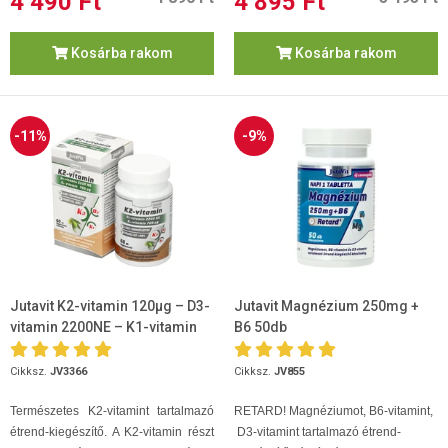
4 490 Ft
4 895 Ft
Kosárba rakom
Kosárba rakom
-11%
-9%
Jutavit K2-vitamin 120µg – D3-
Jutavit Magnézium 250mg +
vitamin 2200NE – K1-vitamin
B6 50db
700µg 60 kapszula
Cikksz.
JV3366
Cikksz.
JV855
Természetes K2-vitamint tartalmazó
RETARD! Magnéziumot, B6-vitamint,
étrend-kiegészítő. A K2-vitamin részt
D3-vitamint tartalmazó étrend-