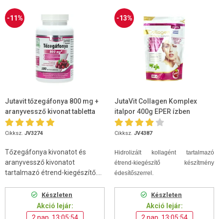
-11%
-13%
Jutavit tőzegáfonya 800 mg +
JutaVit Collagen Komplex
aranyvessző kivonat tabletta
italpor 400g EPER ízben
100db
Cikksz.
JV3274
Cikksz.
JV4387
Tőzegáfonya kivonatot és
Hidrolizált kollagént tartalmazó
aranyvessző kivonatot
étrend-kiegészítő készítmény
tartalmazó étrend-kiegészítő....
édesítőszerrel.
Készleten
Készleten
Akció lejár:
Akció lejár:
2 nap, 13:05:53
2 nap, 13:05:53