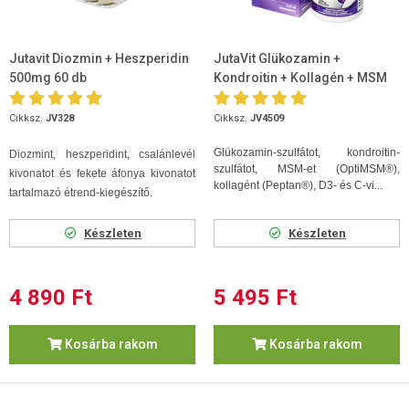
Jutavit Diozmin + Heszperidin
JutaVit Glükozamin +
500mg 60 db
Kondroitin + Kollagén + MSM
D+C vitamin 120db tabletta
Cikksz.
JV328
Cikksz.
JV4509
Glükozamin-szulfátot, kondroitin-
Diozmint, heszperidint, csalánlevél
szulfátot, MSM-et (OptiMSM®),
kivonatot és fekete áfonya kivonatot
kollagént (Peptan®), D3- és C-vi...
tartalmazó étrend-kiegészítő.
Készleten
Készleten
4 890 Ft
5 495 Ft
Kosárba rakom
Kosárba rakom