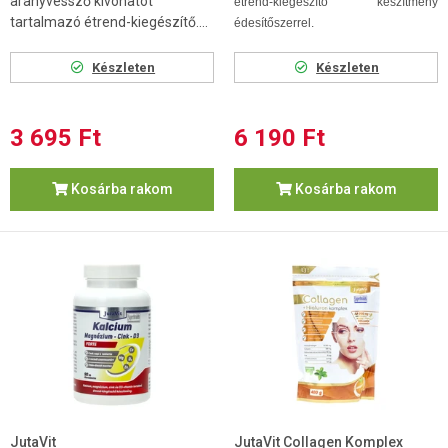
aranyvessző kivonatot
étrend-kiegészítő készítmény
tartalmazó étrend-kiegészítő....
édesítőszerrel.
Készleten
Készleten
3 695 Ft
6 190 Ft
Kosárba rakom
Kosárba rakom
JutaVit
JutaVit Collagen Komplex