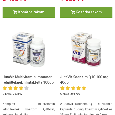
Kosárba rakom
Kosárba rakom
JutaVit Multivitamin Immuner
JutaVit Koenzim Q10 100 mg
felnőtteknek filmtabletta 100db
40db
Cikksz.
JV3892
Cikksz.
JV3700
Komplex
multivitamin
A Jutavit Koenzim Q10 +E-vitamin
felnőtteknek koenzim Q10-zel,
kapszula 100mg koenzim Q10-et és
kolinnal, inozitollal.
35 mg E-vitamint tartalmazó étren...