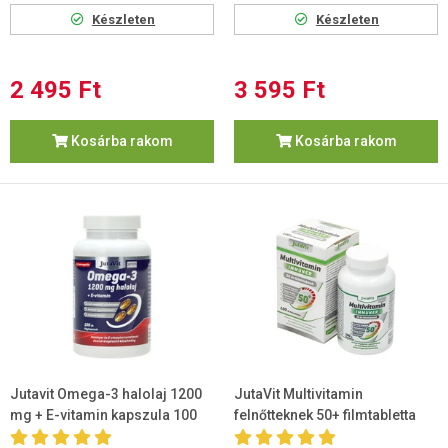
Készleten
Készleten
2 495 Ft
3 595 Ft
Kosárba rakom
Kosárba rakom
Jutavit Omega-3 halolaj 1200
JutaVit Multivitamin
mg + E-vitamin kapszula 100
felnőtteknek 50+ filmtabletta
db
100db