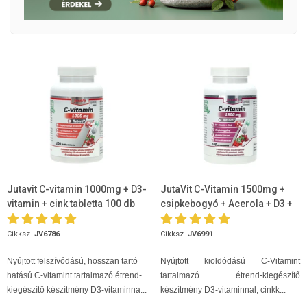
Jutavit C-vitamin 1000mg + D3-
JutaVit C-Vitamin 1500mg +
vitamin + cink tabletta 100 db
csipkebogyó + Acerola + D3 +
Cink 100db
Cikksz.
JV6786
Cikksz.
JV6991
Nyújtott felszívódású, hosszan tartó
Nyújtott kioldódású C-Vitamint
hatású C-vitamint tartalmazó étrend-
tartalmazó étrend-kiegészítő
kiegészítő készítmény D3-vitaminna...
készítmény D3-vitaminnal, cinkk...