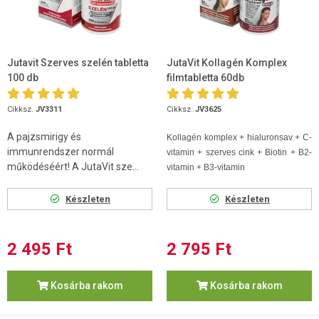
Jutavit Szerves szelén tabletta
JutaVit Kollagén Komplex
100 db
filmtabletta 60db
Cikksz.
JV3311
Cikksz.
JV3625
A pajzsmirigy és
Kollagén komplex + hialuronsav + C-
immunrendszer normál
vitamin + szerves cink + Biotin + B2-
működéséért! A JutaVit sze...
vitamin + B3-vitamin
Készleten
Készleten
2 495 Ft
2 795 Ft
Kosárba rakom
Kosárba rakom