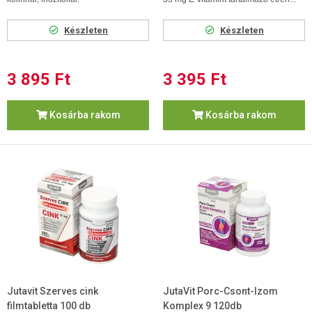
Készleten
Készleten
3 895 Ft
3 395 Ft
Kosárba rakom
Kosárba rakom
Jutavit Szerves cink
JutaVit Porc-Csont-Izom
filmtabletta 100 db
Komplex 9 120db