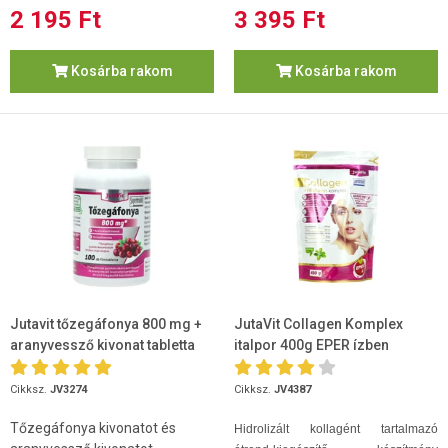
2 195 Ft
3 395 Ft
Kosárba rakom
Kosárba rakom
Jutavit tőzegáfonya 800 mg +
JutaVit Collagen Komplex
aranyvessző kivonat tabletta
italpor 400g EPER ízben
100db
Cikksz.
JV3274
Cikksz.
JV4387
Tőzegáfonya kivonatot és
Hidrolizált kollagént tartalmazó