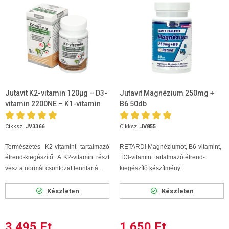
Jutavit K2-vitamin 120µg – D3-
Jutavit Magnézium 250mg +
vitamin 2200NE – K1-vitamin
B6 50db
700µg 60 kapszula
Cikksz.
JV3366
Cikksz.
JV855
Természetes K2-vitamint tartalmazó
RETARD! Magnéziumot, B6-vitamint,
étrend-kiegészítő. A K2-vitamin részt
D3-vitamint tartalmazó étrend-
vesz a normál csontozat fenntartá...
kiegészítő készítmény.
Készleten
Készleten
3 495 Ft
1 650 Ft