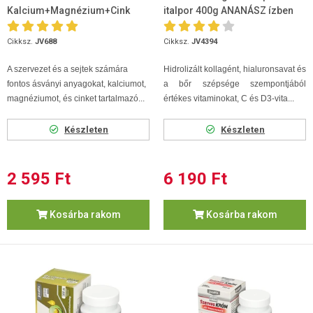
Kalcium+Magnézium+Cink
italpor 400g ANANÁSZ ízben
Forte 90 db
Cikksz.
JV688
Cikksz.
JV4394
A szervezet és a sejtek számára
Hidrolizált kollagént, hialuronsavat és
fontos ásványi anyagokat, kalciumot,
a bőr szépsége szempontjából
magnéziumot, és cinket tartalmazó...
értékes vitaminokat, C és D3-vita...
Készleten
Készleten
2 595 Ft
6 190 Ft
Kosárba rakom
Kosárba rakom