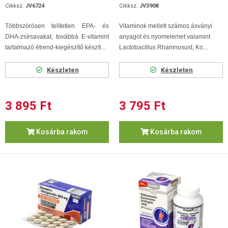
Cikksz.
JV6724
Cikksz.
JV3908
Többszörösen telítetlen EPA- és
Vitaminok mellett számos ásványi
DHA-zsírsavakat, továbbá E-vitamint
anyagot és nyomelemet valamint
tartalmazó étrend-kiegészítő készít...
Lactobacillus Rhamnosust, Ko...
Készleten
Készleten
3 895 Ft
3 795 Ft
Kosárba rakom
Kosárba rakom