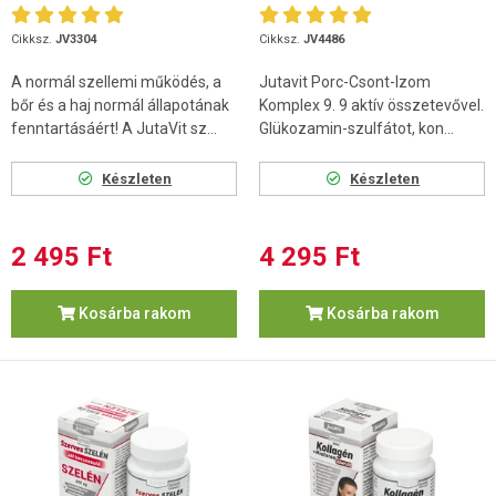
Cikksz.
JV3304
Cikksz.
JV4486
A normál szellemi működés, a
Jutavit Porc-Csont-Izom
bőr és a haj normál állapotának
Komplex 9. 9 aktív összetevővel.
fenntartásáért! A JutaVit sz...
Glükozamin-szulfátot, kon...
Készleten
Készleten
2 495 Ft
4 295 Ft
Kosárba rakom
Kosárba rakom