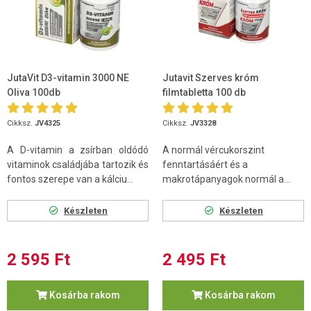
JutaVit D3-vitamin 3000 NE
Jutavit Szerves króm
Oliva 100db
filmtabletta 100 db
Cikksz.
JV4325
Cikksz.
JV3328
A D-vitamin a zsírban oldódó
A normál vércukorszint
vitaminok családjába tartozik és
fenntartásáért és a
fontos szerepe van a kálciu...
makrotápanyagok normál a...
Készleten
Készleten
2 595 Ft
2 495 Ft
Kosárba rakom
Kosárba rakom