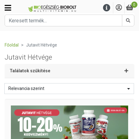
0
Kere
Főoldal
Jutavit Hétvége
Jutavit Hétvége
Találatok szűkítése
Relevancia szerint