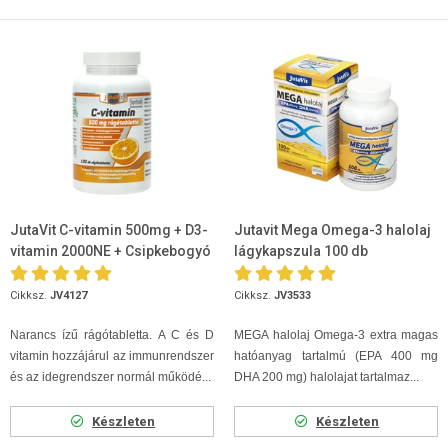
JutaVit C-vitamin 500mg + D3-
Jutavit Mega Omega-3 halolaj
vitamin 2000NE + Csipkebogyó
lágykapszula 100 db
kivonat rágótabletta 100db
Cikksz.
JV4127
Cikksz.
JV3533
Narancs ízű rágótabletta. A C és D
MEGA halolaj Omega-3 extra magas
vitamin hozzájárul az immunrendszer
hatóanyag tartalmú (EPA 400 mg
és az idegrendszer normál működé...
DHA 200 mg) halolajat tartalmaz...
Készleten
Készleten