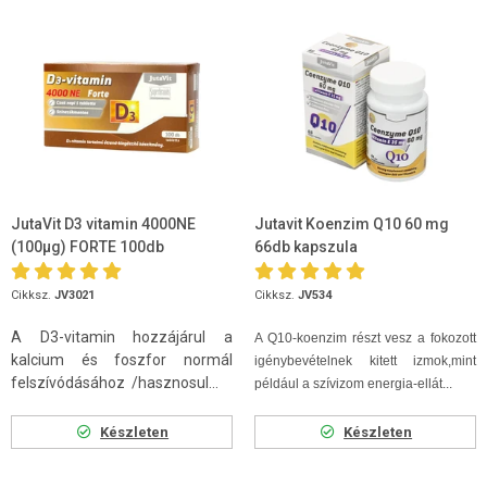
JutaVit D3 vitamin 4000NE
Jutavit Koenzim Q10 60 mg
(100µg) FORTE 100db
66db kapszula
Cikksz.
JV3021
Cikksz.
JV534
A D3-vitamin hozzájárul a
A Q10-koenzim
részt vesz a fokozott
kalcium és foszfor normál
igénybevételnek kitett izmok,mint
felszívódásához /hasznosul...
például a szívizom energia-ellát...
Készleten
Készleten