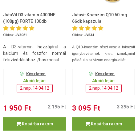
JutaVit D3 vitamin 4000NE
Jutavit Koenzim Q10 60 mg
(100µg) FORTE 100db
66db kapszula
Cikksz.
JV3021
Cikksz.
JV534
A D3-vitamin hozzájárul a
A Q10-koenzim
részt vesz a fokozott
kalcium és foszfor normál
igénybevételnek kitett izmok,mint
felszívódásához /hasznosul...
például a szívizom energia-ellát...
Készleten
Készleten
Akció lejár:
Akció lejár:
2 nap, 14:04:11
2 nap, 14:04:11
1 950 Ft
2 195 Ft
3 095 Ft
3 395 Ft
Kosárba rakom
Kosárba rakom