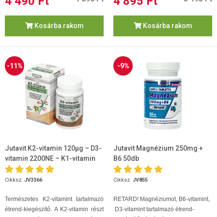
4 490 Ft
4 895 Ft
Kosárba rakom
Kosárba rakom
-11%
-9%
Jutavit K2-vitamin 120µg – D3-
Jutavit Magnézium 250mg +
vitamin 2200NE – K1-vitamin
B6 50db
700µg 60 kapszula
Cikksz.
JV3366
Cikksz.
JV855
Természetes K2-vitamint tartalmazó
RETARD! Magnéziumot, B6-vitamint,
étrend-kiegészítő. A K2-vitamin részt
D3-vitamint tartalmazó étrend-