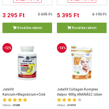
3 295 Ft
3 695 Ft
5 395 Ft
6 190 Ft
Kosárba rakom
Kosárba rakom
-12%
-13%
JutaVit
JutaVit Collagen Komplex
Kalcium+Magnézium+Cink
italpor 400g ANANÁSZ ízben
Forte 90 db
Cikksz.
JV688
Cikksz.
JV4394