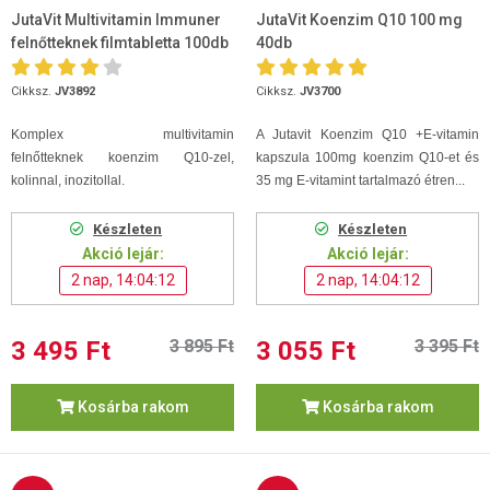
JutaVit Multivitamin Immuner
JutaVit Koenzim Q10 100 mg
felnőtteknek filmtabletta 100db
40db
Cikksz.
JV3892
Cikksz.
JV3700
Komplex
multivitamin
A Jutavit Koenzim Q10 +E-vitamin
felnőtteknek koenzim Q10-zel,
kapszula 100mg koenzim Q10-et és
kolinnal, inozitollal.
35 mg E-vitamint tartalmazó étren...
Készleten
Készleten
Akció lejár:
Akció lejár:
2 nap, 14:04:11
2 nap, 14:04:11
3 495 Ft
3 895 Ft
3 055 Ft
3 395 Ft
Kosárba rakom
Kosárba rakom