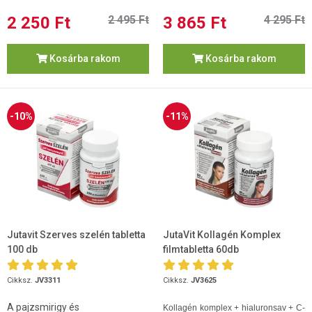
2 250 Ft
2 495 Ft
3 865 Ft
4 295 Ft
Kosárba rakom
Kosárba rakom
-10%
-11%
Jutavit Szerves szelén tabletta
JutaVit Kollagén Komplex
100 db
filmtabletta 60db
Cikksz.
JV3311
Cikksz.
JV3625
A pajzsmirigy és
Kollagén komplex + hialuronsav + C-