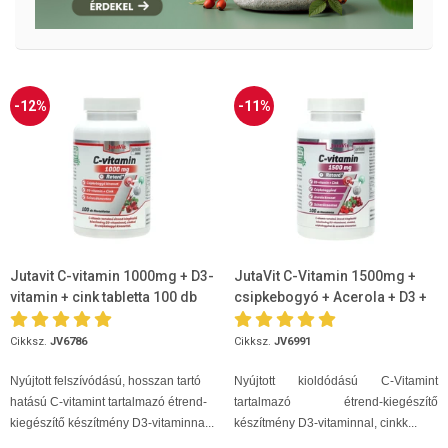
-12%
-11%
Jutavit C-vitamin 1000mg + D3-
JutaVit C-Vitamin 1500mg +
vitamin + cink tabletta 100 db
csipkebogyó + Acerola + D3 +
Cink 100db
Cikksz.
JV6786
Cikksz.
JV6991
Nyújtott felszívódású, hosszan tartó
Nyújtott kioldódású C-Vitamint
hatású C-vitamint tartalmazó étrend-
tartalmazó étrend-kiegészítő
kiegészítő készítmény D3-vitaminna...
készítmény D3-vitaminnal, cinkk...