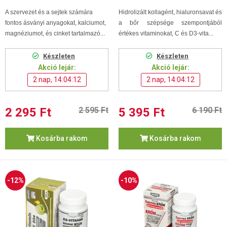
A szervezet és a sejtek számára
Hidrolizált kollagént, hialuronsavat és
fontos ásványi anyagokat, kalciumot,
a bőr szépsége szempontjából
magnéziumot, és cinket tartalmazó...
értékes vitaminokat, C és D3-vita...
Készleten
Készleten
Akció lejár:
Akció lejár:
2 nap, 14:04:11
2 nap, 14:04:11
2 295 Ft
2 595 Ft
5 395 Ft
6 190 Ft
Kosárba rakom
Kosárba rakom
-12%
-10%