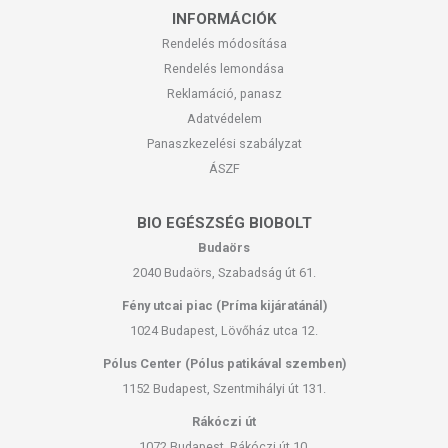
INFORMÁCIÓK
Rendelés módosítása
Rendelés lemondása
Reklamáció, panasz
Adatvédelem
Panaszkezelési szabályzat
ÁSZF
BIO EGÉSZSÉG BIOBOLT
Budaörs
2040 Budaörs, Szabadság út 61.
Fény utcai piac (Príma kijáratánál)
1024 Budapest, Lövőház utca 12.
Pólus Center (Pólus patikával szemben)
1152 Budapest, Szentmihályi út 131.
Rákóczi út
1072 Budapest, Rákóczi út 10.