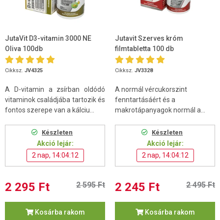
JutaVit D3-vitamin 3000 NE
Jutavit Szerves króm
Oliva 100db
filmtabletta 100 db
Cikksz.
JV4325
Cikksz.
JV3328
A D-vitamin a zsírban oldódó
A normál vércukorszint
vitaminok családjába tartozik és
fenntartásáért és a
fontos szerepe van a kálciu...
makrotápanyagok normál a...
Készleten
Készleten
Akció lejár:
Akció lejár:
2 nap, 14:04:11
2 nap, 14:04:11
2 295 Ft
2 595 Ft
2 245 Ft
2 495 Ft
Kosárba rakom
Kosárba rakom