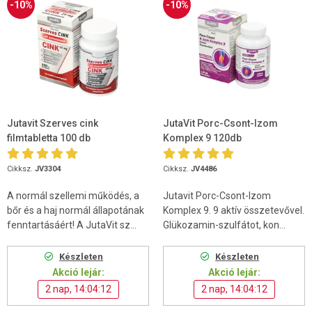
-10%
-10%
Jutavit Szerves cink
JutaVit Porc-Csont-Izom
filmtabletta 100 db
Komplex 9 120db
Cikksz.
JV3304
Cikksz.
JV4486
A normál szellemi működés, a
Jutavit Porc-Csont-Izom
bőr és a haj normál állapotának
Komplex 9. 9 aktív összetevővel.
fenntartásáért! A JutaVit sz...
Glükozamin-szulfátot, kon...
Készleten
Készleten
Akció lejár:
Akció lejár:
2 nap, 14:04:11
2 nap, 14:04:11