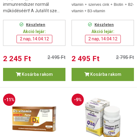
immunrendszer normál
vitamin + szerves cink + Biotin + B2-
működéséért! A JutaVit sze...
vitamin + B3-vitamin
Készleten
Készleten
Akció lejár:
Akció lejár:
2 nap, 14:04:11
2 nap, 14:04:11
2 245 Ft
2 495 Ft
2 495 Ft
2 795 Ft
Kosárba rakom
Kosárba rakom
-11%
-9%