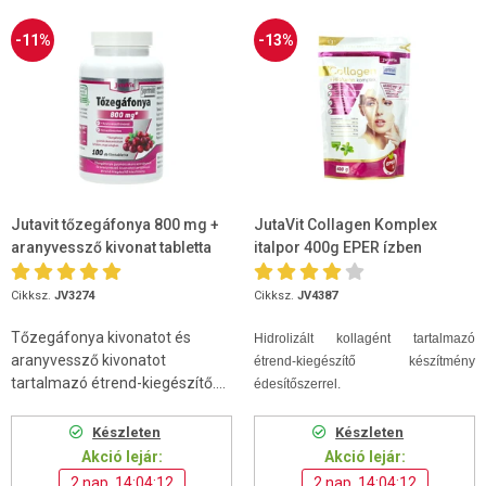
-11%
-13%
Jutavit tőzegáfonya 800 mg +
JutaVit Collagen Komplex
aranyvessző kivonat tabletta
italpor 400g EPER ízben
100db
Cikksz.
JV3274
Cikksz.
JV4387
Tőzegáfonya kivonatot és
Hidrolizált kollagént tartalmazó
aranyvessző kivonatot
étrend-kiegészítő készítmény
tartalmazó étrend-kiegészítő....
édesítőszerrel.
Készleten
Készleten
Akció lejár:
Akció lejár:
2 nap, 14:04:11
2 nap, 14:04:11