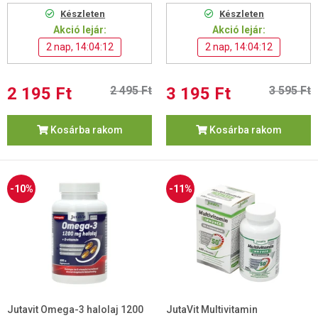
Készleten
Készleten
Akció lejár:
Akció lejár:
2 nap, 14:04:11
2 nap, 14:04:11
2 195 Ft
2 495 Ft
3 195 Ft
3 595 Ft
Kosárba rakom
Kosárba rakom
-10%
-11%
Jutavit Omega-3 halolaj 1200
JutaVit Multivitamin