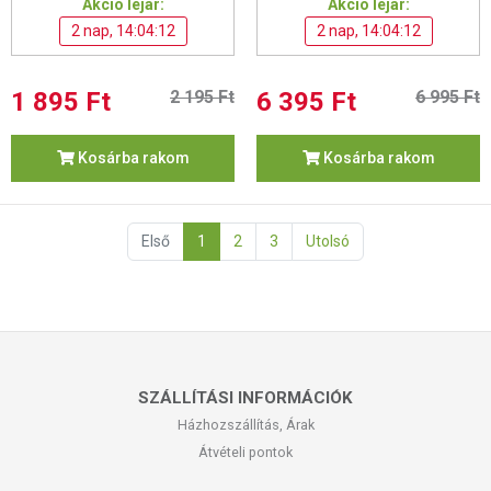
Akció lejár:
Akció lejár:
2 nap, 14:04:11
2 nap, 14:04:11
1 895 Ft
2 195 Ft
6 395 Ft
6 995 Ft
Kosárba rakom
Kosárba rakom
Első
1
2
3
Utolsó
SZÁLLÍTÁSI INFORMÁCIÓK
Házhozszállítás, Árak
Átvételi pontok