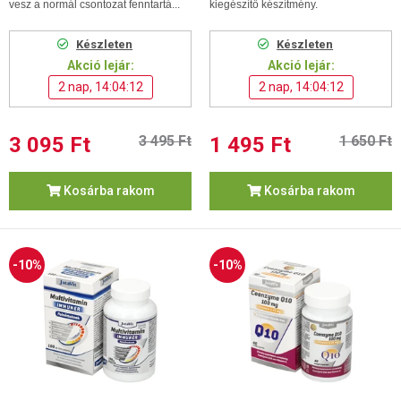
vesz a normál csontozat fenntartá...
kiegészítő készítmény.
Készleten
Készleten
Akció lejár:
Akció lejár:
2 nap, 14:04:11
2 nap, 14:04:11
3 095 Ft
3 495 Ft
1 495 Ft
1 650 Ft
Kosárba rakom
Kosárba rakom
-10%
-10%