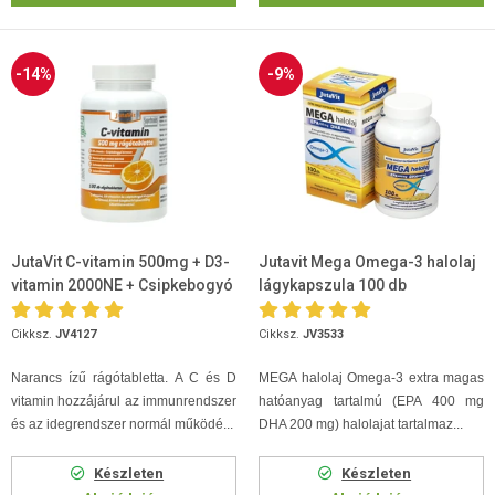
-14%
-9%
JutaVit C-vitamin 500mg + D3-
Jutavit Mega Omega-3 halolaj
vitamin 2000NE + Csipkebogyó
lágykapszula 100 db
kivonat rágótabletta 100db
Cikksz.
JV4127
Cikksz.
JV3533
Narancs ízű rágótabletta. A C és D
MEGA halolaj Omega-3 extra magas
vitamin hozzájárul az immunrendszer
hatóanyag tartalmú (EPA 400 mg
és az idegrendszer normál működé...
DHA 200 mg) halolajat tartalmaz...
Készleten
Készleten