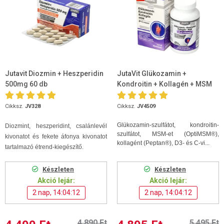
Jutavit Diozmin + Heszperidin
JutaVit Glükozamin +
500mg 60 db
Kondroitin + Kollagén + MSM
D+C vitamin 120db tabletta
Cikksz.
JV328
Cikksz.
JV4509
Glükozamin-szulfátot, kondroitin-
Diozmint, heszperidint, csalánlevél
szulfátot, MSM-et (OptiMSM®),
kivonatot és fekete áfonya kivonatot
kollagént (Peptan®), D3- és C-vi...
tartalmazó étrend-kiegészítő.
Készleten
Készleten
Akció lejár:
Akció lejár:
2 nap, 14:04:11
2 nap, 14:04:11
4 890 Ft
5 495 Ft