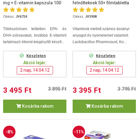
mg + E-vitamin kapszula 100
felnőtteknek 50+ filmtabletta
db
100db
Cikksz.
JV6724
Cikksz.
JV3908
Többszörösen telítetlen EPA- és
Vitaminok mellett számos ásványi
DHA-zsírsavakat, továbbá E-vitamint
anyagot és nyomelemet valamint
tartalmazó étrend-kiegészítő készít...
Lactobacillus Rhamnosust, Ko...
Készleten
Készleten
Akció lejár:
Akció lejár:
2 nap, 14:04:11
2 nap, 14:04:11
3 495 Ft
3 895 Ft
3 395 Ft
3 795 Ft
Kosárba rakom
Kosárba rakom
-8%
-11%