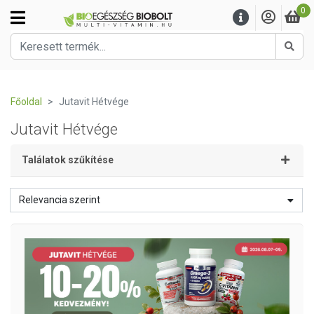
0
Kere
Főoldal
Jutavit Hétvége
Jutavit Hétvége
Találatok szűkítése
Relevancia szerint