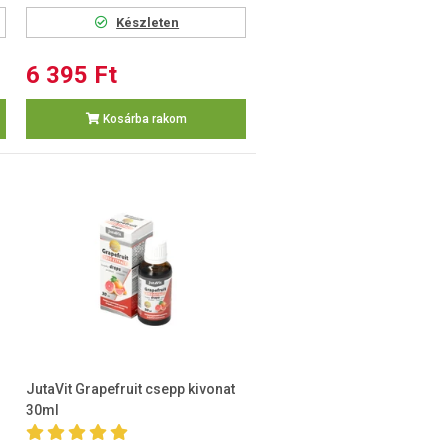
Készleten
6 395 Ft
Kosárba rakom
JutaVit Grapefruit csepp kivonat
30ml