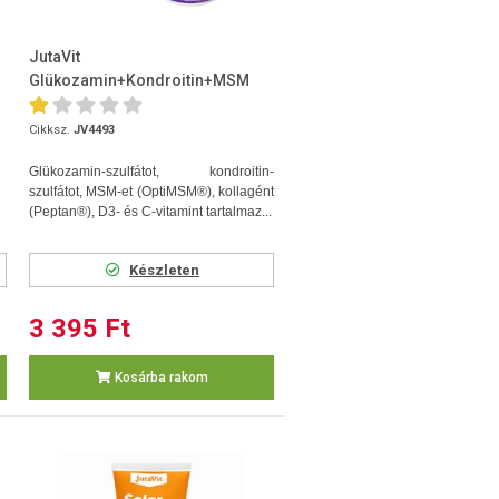
JutaVit
Glükozamin+Kondroitin+MSM
60db tabletta
Cikksz.
JV4493
Glükozamin-szulfátot, kondroitin-
szulfátot, MSM-et (OptiMSM®), kollagént
(Peptan®), D3- és C-vitamint tartalmaz...
Készleten
3 395 Ft
Kosárba rakom