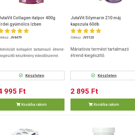
JutaVit Collagen italpor 400g
JutaVit Silymarin 210 máj
Erdei gyümölcs ízben
kapszula 60db
ikksz.
JV4479
Cikksz.
JV3120
Máriatövis termést tartalmazó
idrolizált kollagént tartalmazó étrend-
étrend-kiegészítő.
iegészítő készítmény édesítőszerrel.
Készleten
Készleten
4 995 Ft
2 895 Ft
Kosárba rakom
Kosárba rakom