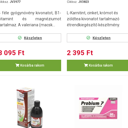
ikksz.
JV3977
Cikksz.
JV3823
4 féle gyógynövény kivonatot, B1-
L-Karnitint, cinket, krómot és
vitamint és magnéziumot
zöldtea kivonatot tartalmazó
tartalmaz. A valeriana (macsk...
étrendkiegészítő készítmény.
Készleten
Készleten
3 095 Ft
2 395 Ft
Kosárba rakom
Kosárba rakom