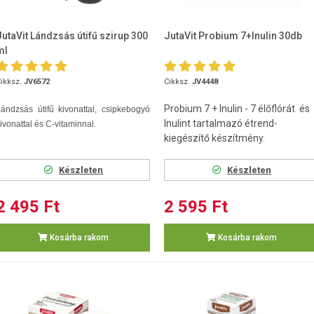
JutaVit Lándzsás útifű szirup 300
JutaVit Probium 7+Inulin 30db
ml
ikksz.
JV6572
Cikksz.
JV4448
Probium 7 + Inulin - 7 élőflórát és
ándzsás útifű kivonattal, csipkebogyó
Inulint tartalmazó étrend-
ivonattal és C-vitaminnal.
kiegészítő készítmény.
Készleten
Készleten
2 495 Ft
2 595 Ft
Kosárba rakom
Kosárba rakom