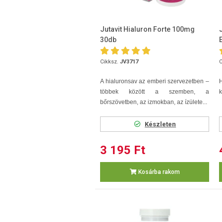
Jutavit Hialuron Forte 100mg
30db
Cikksz.
JV3717
C
A hialuronsav az emberi szervezetben –
H
többek között a szemben, a
k
bőrszövetben, az izmokban, az ízülete...
Készleten
3 195 Ft
Kosárba rakom