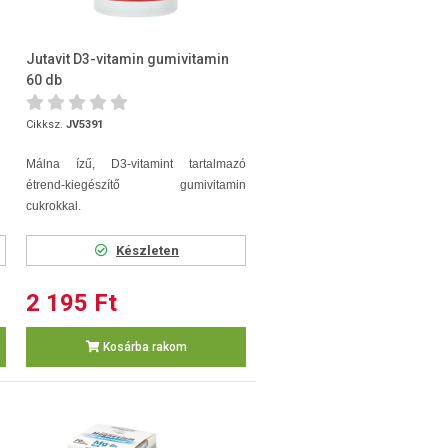
Jutavit D3-vitamin gumivitamin
60 db
Cikksz.
JV5391
Málna ízű, D3-vitamint tartalmazó
étrend-kiegészítő gumivitamin
cukrokkal.
Készleten
2 195 Ft
Kosárba rakom