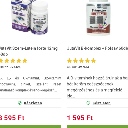
JutaVit Szem-Lutein forte 12mg
JutaVit B-komplex + Folsav 60db
60db
ikksz.
JV4424
Cikksz.
JV7633
A B-vitaminok hozzájárulnak a haj
A-, E,- és C-vitamint, B2-vitamint
bőr, köröm egészségének
(riboflavin), cinket, szelént, rezet
megőrzéséhez és a megfelelő
artalmazó komplex étrend-kiegészít...
ide...
Készleten
Készleten
3 595 Ft
1 595 Ft