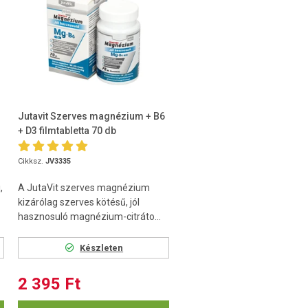
Jutavit Szerves magnézium + B6
+ D3 filmtabletta 70 db
Cikksz.
JV3335
,
A JutaVit szerves magnézium
kizárólag szerves kötésű, jól
hasznosuló magnézium-citráto...
Készleten
2 395 Ft