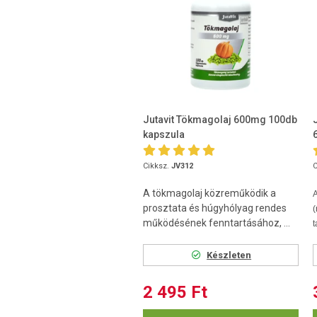
Jutavit Tökmagolaj 600mg 100db
kapszula
Cikksz.
JV312
C
A tökmagolaj közreműködik a
prosztata és húgyhólyag rendes
működésének fenntartásához, ...
t
Készleten
2 495 Ft