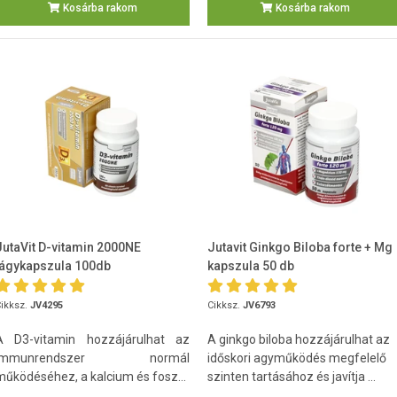
Kosárba rakom
Kosárba rakom
JutaVit D-vitamin 2000NE
Jutavit Ginkgo Biloba forte + Mg
lágykapszula 100db
kapszula 50 db
ikksz.
JV4295
Cikksz.
JV6793
A D3-vitamin hozzájárulhat az
A ginkgo biloba hozzájárulhat az
immunrendszer normál
időskori agyműködés megfelelő
működéséhez, a kalcium és fosz...
szinten tartásához és javítja ...