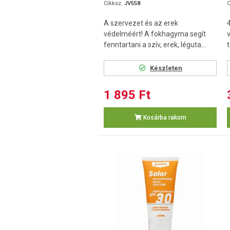
Cikksz.
JV558
C
A szervezet és az erek
védelméért! A fokhagyma segít
fenntartani a szív, erek, léguta...
Készleten
1 895 Ft
Kosárba rakom