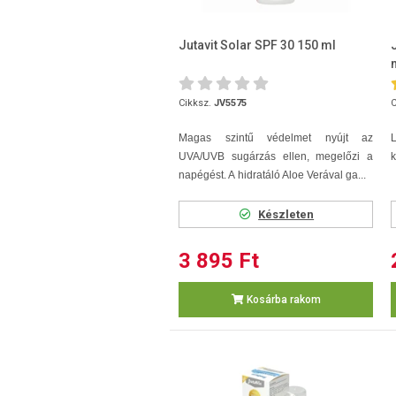
Jutavit Solar SPF 30 150 ml
Cikksz.
JV5575
C
Magas szintű védelmet nyújt az
L
UVA/UVB sugárzás ellen, megelőzi a
k
napégést. A hidratáló Aloe Verával ga...
Készleten
3 895 Ft
Kosárba rakom