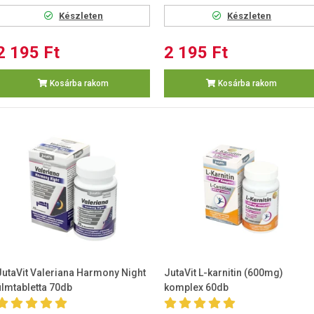
Készleten
Készleten
2 195 Ft
2 195 Ft
Kosárba rakom
Kosárba rakom
JutaVit Valeriana Harmony Night
JutaVit L-karnitin (600mg)
filmtabletta 70db
komplex 60db