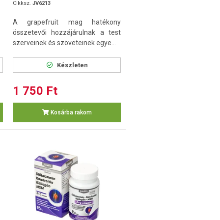
Cikksz.
JV6213
A grapefruit mag hatékony
összetevői hozzájárulnak a test
szerveinek és szöveteinek egye...
Készleten
1 750 Ft
Kosárba rakom