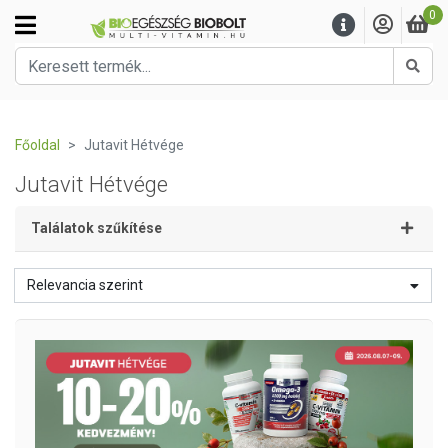
0
Kere
Főoldal
Jutavit Hétvége
Jutavit Hétvége
Találatok szűkítése
Relevancia szerint