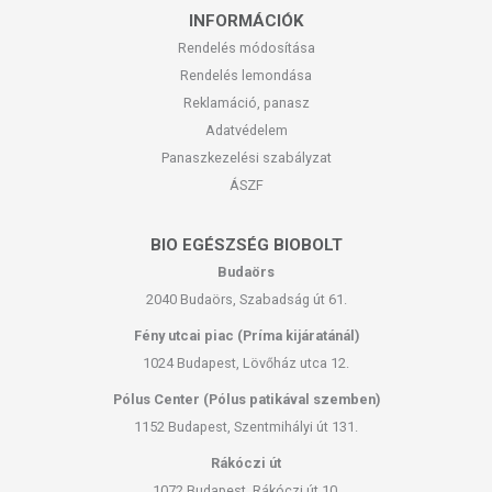
INFORMÁCIÓK
Rendelés módosítása
Rendelés lemondása
Reklamáció, panasz
Adatvédelem
Panaszkezelési szabályzat
ÁSZF
BIO EGÉSZSÉG BIOBOLT
Budaörs
2040 Budaörs, Szabadság út 61.
Fény utcai piac (Príma kijáratánál)
1024 Budapest, Lövőház utca 12.
Pólus Center (Pólus patikával szemben)
1152 Budapest, Szentmihályi út 131.
Rákóczi út
1072 Budapest, Rákóczi út 10.