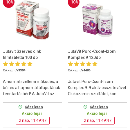
-10%
-10%
Jutavit Szerves cink
JutaVit Porc-Csont-Izom
filmtabletta 100 db
Komplex 9 120db
Cikksz.
JV3304
Cikksz.
JV4486
A normál szellemi működés, a
Jutavit Porc-Csont-Izom
bőr és a haj normál állapotának
Komplex 9. 9 aktív összetevővel.
fenntartásáért! A JutaVit sz...
Glükozamin-szulfátot, kon...
Készleten
Készleten
Akció lejár:
Akció lejár:
2 nap, 11:49:46
2 nap, 11:49:46