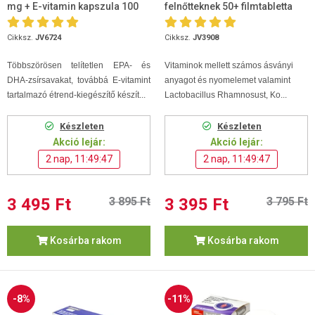
mg + E-vitamin kapszula 100
felnőtteknek 50+ filmtabletta
db
100db
Cikksz.
JV6724
Cikksz.
JV3908
Többszörösen telítetlen EPA- és
Vitaminok mellett számos ásványi
DHA-zsírsavakat, továbbá E-vitamint
anyagot és nyomelemet valamint
tartalmazó étrend-kiegészítő készít...
Lactobacillus Rhamnosust, Ko...
Készleten
Készleten
Akció lejár:
Akció lejár:
2 nap, 11:49:46
2 nap, 11:49:46
3 495 Ft
3 895 Ft
3 395 Ft
3 795 Ft
Kosárba rakom
Kosárba rakom
-8%
-11%