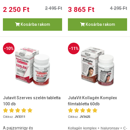
2 250 Ft
2 495 Ft
3 865 Ft
4 295 Ft
Kosárba rakom
Kosárba rakom
-10%
-11%
Jutavit Szerves szelén tabletta
JutaVit Kollagén Komplex
100 db
filmtabletta 60db
Cikksz.
JV3311
Cikksz.
JV3625
A pajzsmirigy és
Kollagén komplex + hialuronsav + C-