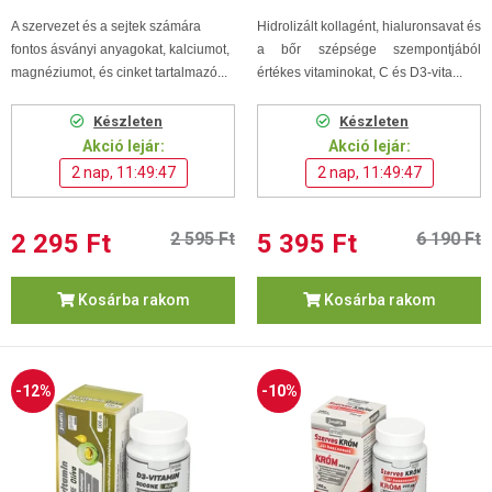
A szervezet és a sejtek számára
Hidrolizált kollagént, hialuronsavat és
fontos ásványi anyagokat, kalciumot,
a bőr szépsége szempontjából
magnéziumot, és cinket tartalmazó...
értékes vitaminokat, C és D3-vita...
Készleten
Készleten
Akció lejár:
Akció lejár:
2 nap, 11:49:46
2 nap, 11:49:46
2 295 Ft
2 595 Ft
5 395 Ft
6 190 Ft
Kosárba rakom
Kosárba rakom
-12%
-10%