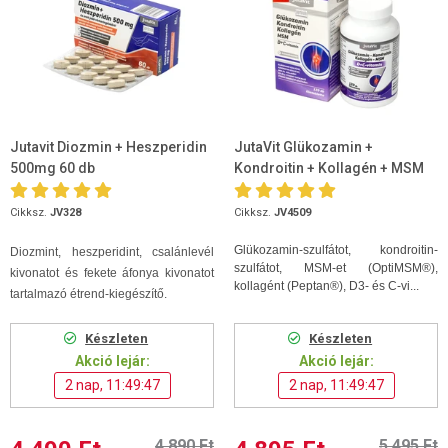
Jutavit Diozmin + Heszperidin
JutaVit Glükozamin +
500mg 60 db
Kondroitin + Kollagén + MSM
D+C vitamin 120db tabletta
Cikksz.
JV328
Cikksz.
JV4509
Glükozamin-szulfátot, kondroitin-
Diozmint, heszperidint, csalánlevél
szulfátot, MSM-et (OptiMSM®),
kivonatot és fekete áfonya kivonatot
kollagént (Peptan®), D3- és C-vi...
tartalmazó étrend-kiegészítő.
Készleten
Készleten
Akció lejár:
Akció lejár:
2 nap, 11:49:46
2 nap, 11:49:46
4 890 Ft
5 495 Ft