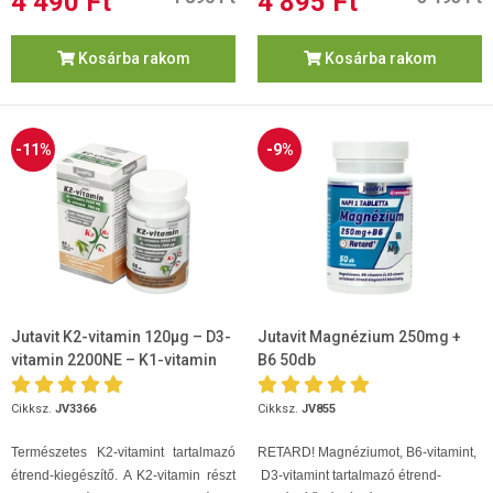
4 490 Ft
4 895 Ft
Kosárba rakom
Kosárba rakom
-11%
-9%
Jutavit K2-vitamin 120µg – D3-
Jutavit Magnézium 250mg +
vitamin 2200NE – K1-vitamin
B6 50db
700µg 60 kapszula
Cikksz.
JV3366
Cikksz.
JV855
Természetes K2-vitamint tartalmazó
RETARD! Magnéziumot, B6-vitamint,
étrend-kiegészítő. A K2-vitamin részt
D3-vitamint tartalmazó étrend-