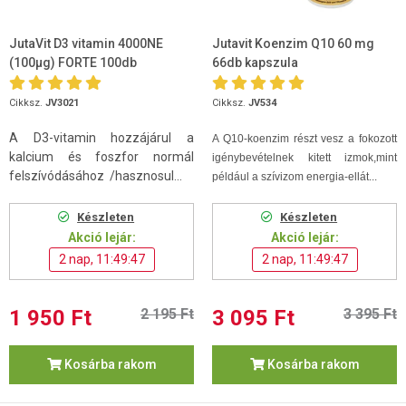
JutaVit D3 vitamin 4000NE
Jutavit Koenzim Q10 60 mg
(100µg) FORTE 100db
66db kapszula
Cikksz.
JV3021
Cikksz.
JV534
A D3-vitamin hozzájárul a
A Q10-koenzim
részt vesz a fokozott
kalcium és foszfor normál
igénybevételnek kitett izmok,mint
felszívódásához /hasznosul...
például a szívizom energia-ellát...
Készleten
Készleten
Akció lejár:
Akció lejár:
2 nap, 11:49:46
2 nap, 11:49:46
1 950 Ft
2 195 Ft
3 095 Ft
3 395 Ft
Kosárba rakom
Kosárba rakom