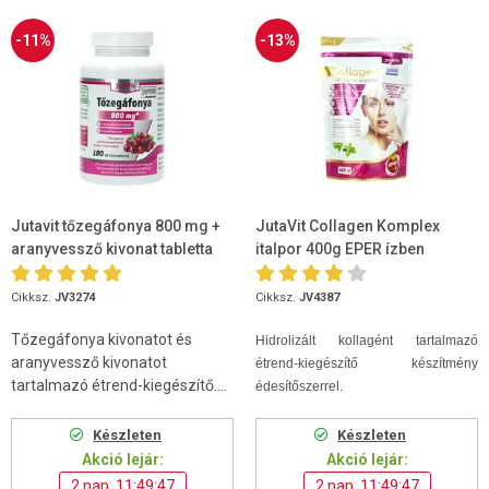
-11%
-13%
Jutavit tőzegáfonya 800 mg +
JutaVit Collagen Komplex
aranyvessző kivonat tabletta
italpor 400g EPER ízben
100db
Cikksz.
JV3274
Cikksz.
JV4387
Tőzegáfonya kivonatot és
Hidrolizált kollagént tartalmazó
aranyvessző kivonatot
étrend-kiegészítő készítmény
tartalmazó étrend-kiegészítő....
édesítőszerrel.
Készleten
Készleten
Akció lejár:
Akció lejár:
2 nap, 11:49:46
2 nap, 11:49:46