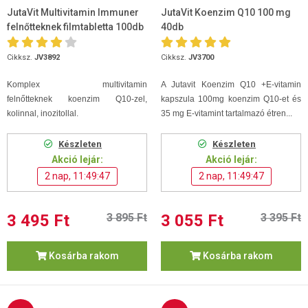
JutaVit Multivitamin Immuner
JutaVit Koenzim Q10 100 mg
felnőtteknek filmtabletta 100db
40db
Cikksz.
JV3892
Cikksz.
JV3700
Komplex
multivitamin
A Jutavit Koenzim Q10 +E-vitamin
felnőtteknek koenzim Q10-zel,
kapszula 100mg koenzim Q10-et és
kolinnal, inozitollal.
35 mg E-vitamint tartalmazó étren...
Készleten
Készleten
Akció lejár:
Akció lejár:
2 nap, 11:49:46
2 nap, 11:49:46
3 495 Ft
3 895 Ft
3 055 Ft
3 395 Ft
Kosárba rakom
Kosárba rakom