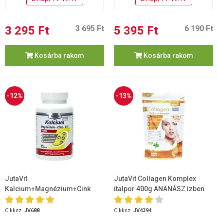
3 295 Ft
3 695 Ft
5 395 Ft
6 190 Ft
Kosárba rakom
Kosárba rakom
-12%
-13%
JutaVit
JutaVit Collagen Komplex
Kalcium+Magnézium+Cink
italpor 400g ANANÁSZ ízben
Forte 90 db
Cikksz.
JV688
Cikksz.
JV4394