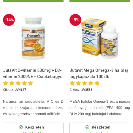
-14%
-9%
JutaVit C-vitamin 500mg + D3-
Jutavit Mega Omega-3 halolaj
vitamin 2000NE + Csipkebogyó
lágykapszula 100 db
kivonat rágótabletta 100db
Cikksz.
JV4127
Cikksz.
JV3533
Narancs ízű rágótabletta. A C és D
MEGA halolaj Omega-3 extra magas
vitamin hozzájárul az immunrendszer
hatóanyag tartalmú (EPA 400 mg
és az idegrendszer normál működé...
DHA 200 mg) halolajat tartalmaz...
Készleten
Készleten