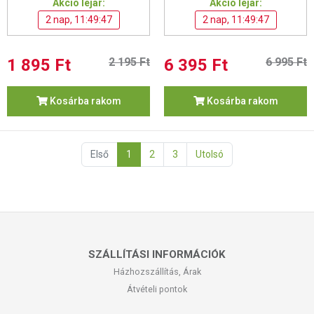
Akció lejár:
Akció lejár:
2 nap, 11:49:46
2 nap, 11:49:46
1 895 Ft
2 195 Ft
6 395 Ft
6 995 Ft
Kosárba rakom
Kosárba rakom
Első
1
2
3
Utolsó
SZÁLLÍTÁSI INFORMÁCIÓK
Házhozszállítás, Árak
Átvételi pontok