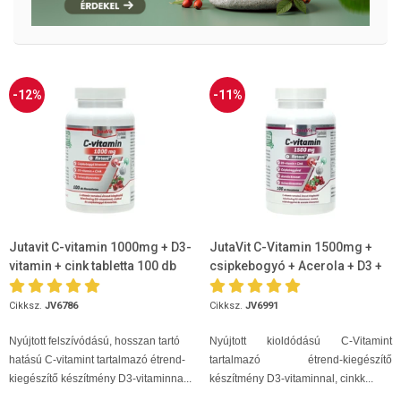
-12%
-11%
Jutavit C-vitamin 1000mg + D3-
JutaVit C-Vitamin 1500mg +
vitamin + cink tabletta 100 db
csipkebogyó + Acerola + D3 +
Cink 100db
Cikksz.
JV6786
Cikksz.
JV6991
Nyújtott felszívódású, hosszan tartó
Nyújtott kioldódású C-Vitamint
hatású C-vitamint tartalmazó étrend-
tartalmazó étrend-kiegészítő
kiegészítő készítmény D3-vitaminna...
készítmény D3-vitaminnal, cinkk...