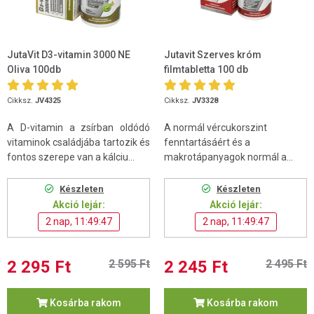
JutaVit D3-vitamin 3000 NE
Jutavit Szerves króm
Oliva 100db
filmtabletta 100 db
Cikksz.
JV4325
Cikksz.
JV3328
A D-vitamin a zsírban oldódó
A normál vércukorszint
vitaminok családjába tartozik és
fenntartásáért és a
fontos szerepe van a kálciu...
makrotápanyagok normál a...
Készleten
Készleten
Akció lejár:
Akció lejár:
2 nap, 11:49:46
2 nap, 11:49:46
2 295 Ft
2 595 Ft
2 245 Ft
2 495 Ft
Kosárba rakom
Kosárba rakom