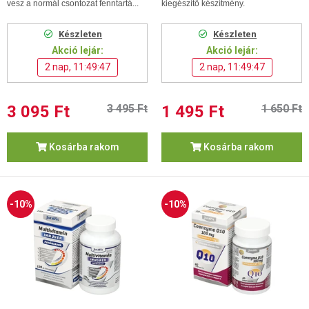
vesz a normál csontozat fenntartá...
kiegészítő készítmény.
Készleten
Készleten
Akció lejár:
Akció lejár:
2 nap, 11:49:46
2 nap, 11:49:46
3 095 Ft
3 495 Ft
1 495 Ft
1 650 Ft
Kosárba rakom
Kosárba rakom
-10%
-10%