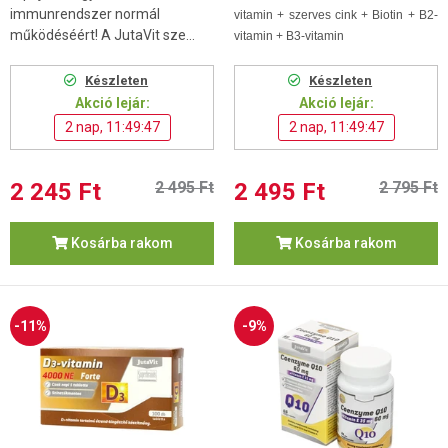
immunrendszer normál
vitamin + szerves cink + Biotin + B2-
működéséért! A JutaVit sze...
vitamin + B3-vitamin
Készleten
Készleten
Akció lejár:
Akció lejár:
2 nap, 11:49:46
2 nap, 11:49:46
2 245 Ft
2 495 Ft
2 495 Ft
2 795 Ft
Kosárba rakom
Kosárba rakom
-11%
-9%