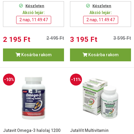
Készleten
Készleten
Akció lejár:
Akció lejár:
2 nap, 11:49:46
2 nap, 11:49:46
2 195 Ft
2 495 Ft
3 195 Ft
3 595 Ft
Kosárba rakom
Kosárba rakom
-10%
-11%
Jutavit Omega-3 halolaj 1200
JutaVit Multivitamin