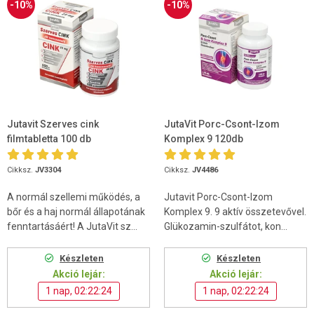
-10%
-10%
Jutavit Szerves cink
JutaVit Porc-Csont-Izom
filmtabletta 100 db
Komplex 9 120db
Cikksz.
JV3304
Cikksz.
JV4486
A normál szellemi működés, a
Jutavit Porc-Csont-Izom
bőr és a haj normál állapotának
Komplex 9. 9 aktív összetevővel.
fenntartásáért! A JutaVit sz...
Glükozamin-szulfátot, kon...
Készleten
Készleten
Akció lejár:
Akció lejár:
1 nap, 02:22:24
1 nap, 02:22:24