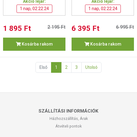
Akció lejár:
Akció lejár:
1 nap, 02:22:24
1 nap, 02:22:24
1 895 Ft
2 195 Ft
6 395 Ft
6 995 Ft
Kosárba rakom
Kosárba rakom
Első
1
2
3
Utolsó
SZÁLLÍTÁSI INFORMÁCIÓK
Házhozszállítás, Árak
Átvételi pontok