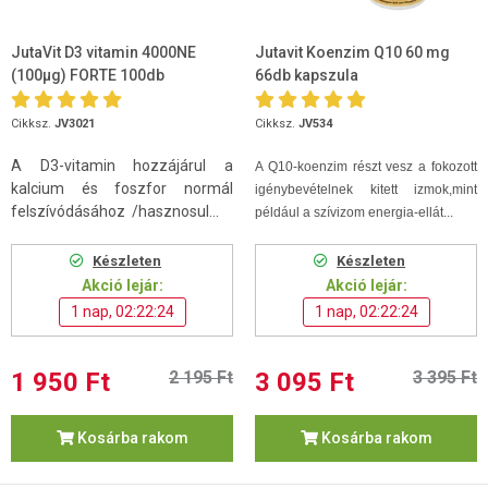
JutaVit D3 vitamin 4000NE
Jutavit Koenzim Q10 60 mg
(100µg) FORTE 100db
66db kapszula
Cikksz.
JV3021
Cikksz.
JV534
A D3-vitamin hozzájárul a
A Q10-koenzim
részt vesz a fokozott
kalcium és foszfor normál
igénybevételnek kitett izmok,mint
felszívódásához /hasznosul...
például a szívizom energia-ellát...
Készleten
Készleten
Akció lejár:
Akció lejár:
1 nap, 02:22:24
1 nap, 02:22:24
1 950 Ft
2 195 Ft
3 095 Ft
3 395 Ft
Kosárba rakom
Kosárba rakom