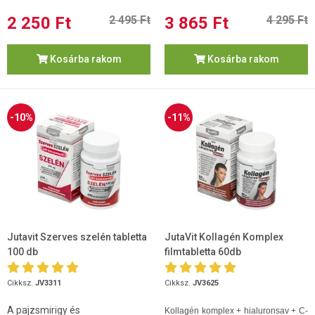
2 250 Ft
2 495 Ft
3 865 Ft
4 295 Ft
Kosárba rakom
Kosárba rakom
-10%
-11%
Jutavit Szerves szelén tabletta
JutaVit Kollagén Komplex
100 db
filmtabletta 60db
Cikksz.
JV3311
Cikksz.
JV3625
A pajzsmirigy és
Kollagén komplex + hialuronsav + C-