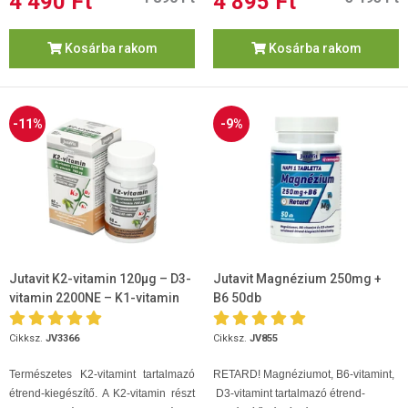
4 490 Ft
4 895 Ft
Kosárba rakom
Kosárba rakom
-11%
-9%
Jutavit K2-vitamin 120µg – D3-
Jutavit Magnézium 250mg +
vitamin 2200NE – K1-vitamin
B6 50db
700µg 60 kapszula
Cikksz.
JV3366
Cikksz.
JV855
Természetes K2-vitamint tartalmazó
RETARD! Magnéziumot, B6-vitamint,
étrend-kiegészítő. A K2-vitamin részt
D3-vitamint tartalmazó étrend-