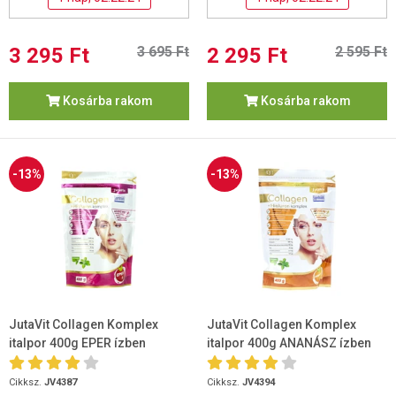
3 295 Ft
3 695 Ft
2 295 Ft
2 595 Ft
Kosárba rakom
Kosárba rakom
-13%
-13%
JutaVit Collagen Komplex
JutaVit Collagen Komplex
italpor 400g EPER ízben
italpor 400g ANANÁSZ ízben
Cikksz.
JV4387
Cikksz.
JV4394