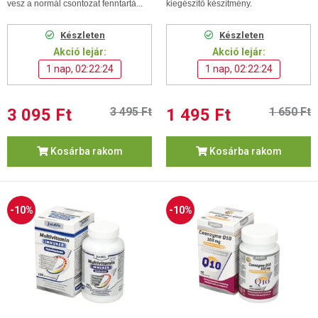
vesz a normál csontozat fenntartá...
kiegészítő készítmény.
Készleten
Készleten
Akció lejár:
Akció lejár:
1 nap, 02:22:24
1 nap, 02:22:24
3 095 Ft
3 495 Ft
1 495 Ft
1 650 Ft
Kosárba rakom
Kosárba rakom
-10%
-10%