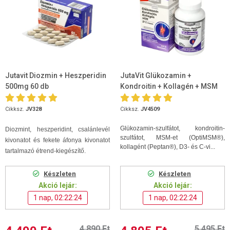
Jutavit Diozmin + Heszperidin
JutaVit Glükozamin +
500mg 60 db
Kondroitin + Kollagén + MSM
D+C vitamin 120db tabletta
Cikksz.
JV328
Cikksz.
JV4509
Glükozamin-szulfátot, kondroitin-
Diozmint, heszperidint, csalánlevél
szulfátot, MSM-et (OptiMSM®),
kivonatot és fekete áfonya kivonatot
kollagént (Peptan®), D3- és C-vi...
tartalmazó étrend-kiegészítő.
Készleten
Készleten
Akció lejár:
Akció lejár:
1 nap, 02:22:24
1 nap, 02:22:24
4 890 Ft
5 495 Ft