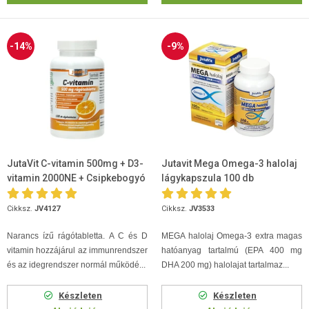
-14%
-9%
JutaVit C-vitamin 500mg + D3-
Jutavit Mega Omega-3 halolaj
vitamin 2000NE + Csipkebogyó
lágykapszula 100 db
kivonat rágótabletta 100db
Cikksz.
JV4127
Cikksz.
JV3533
Narancs ízű rágótabletta. A C és D
MEGA halolaj Omega-3 extra magas
vitamin hozzájárul az immunrendszer
hatóanyag tartalmú (EPA 400 mg
és az idegrendszer normál működé...
DHA 200 mg) halolajat tartalmaz...
Készleten
Készleten