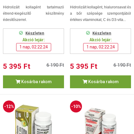
Hidrolizált kollagént tartalmazó
Hidrolizált kollagént, hialuronsavat és
étrend-kiegészítő készítmény
a bőr szépsége szempontjából
édesítőszerrel.
értékes vitaminokat, C és D3-vita...
Készleten
Készleten
Akció lejár:
Akció lejár:
1 nap, 02:22:24
1 nap, 02:22:24
5 395 Ft
6 190 Ft
5 395 Ft
6 190 Ft
Kosárba rakom
Kosárba rakom
-12%
-10%