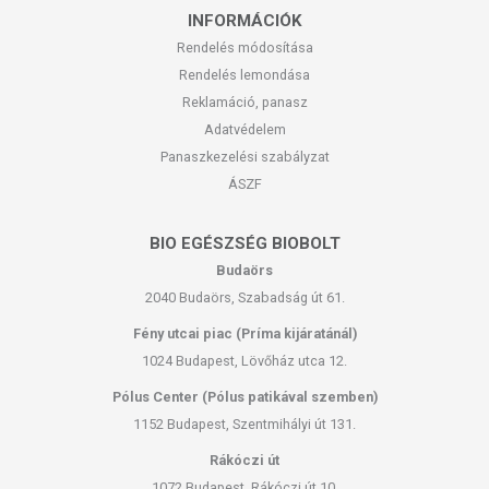
INFORMÁCIÓK
Rendelés módosítása
Rendelés lemondása
Reklamáció, panasz
Adatvédelem
Panaszkezelési szabályzat
ÁSZF
BIO EGÉSZSÉG BIOBOLT
Budaörs
2040 Budaörs, Szabadság út 61.
Fény utcai piac (Príma kijáratánál)
1024 Budapest, Lövőház utca 12.
Pólus Center (Pólus patikával szemben)
1152 Budapest, Szentmihályi út 131.
Rákóczi út
1072 Budapest, Rákóczi út 10.