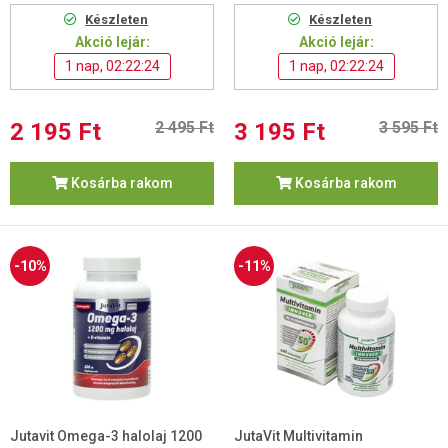
Készleten
Készleten
Akció lejár:
Akció lejár:
1 nap, 02:22:24
1 nap, 02:22:24
2 195 Ft
2 495 Ft
3 195 Ft
3 595 Ft
Kosárba rakom
Kosárba rakom
-10%
-11%
Jutavit Omega-3 halolaj 1200
JutaVit Multivitamin