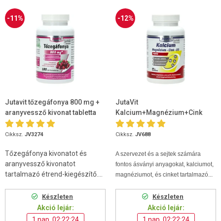
-11%
-12%
Jutavit tőzegáfonya 800 mg +
JutaVit
aranyvessző kivonat tabletta
Kalcium+Magnézium+Cink
100db
Forte 90 db
Cikksz.
JV3274
Cikksz.
JV688
Tőzegáfonya kivonatot és
A szervezet és a sejtek számára
aranyvessző kivonatot
fontos ásványi anyagokat, kalciumot,
tartalmazó étrend-kiegészítő....
magnéziumot, és cinket tartalmazó...
Készleten
Készleten
Akció lejár:
Akció lejár:
1 nap, 02:22:24
1 nap, 02:22:24