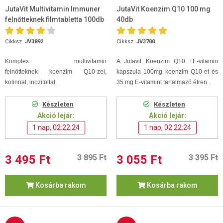
JutaVit Multivitamin Immuner
JutaVit Koenzim Q10 100 mg
felnőtteknek filmtabletta 100db
40db
Cikksz.
JV3892
Cikksz.
JV3700
Komplex
multivitamin
A Jutavit Koenzim Q10 +E-vitamin
felnőtteknek koenzim Q10-zel,
kapszula 100mg koenzim Q10-et és
kolinnal, inozitollal.
35 mg E-vitamint tartalmazó étren...
Készleten
Készleten
Akció lejár:
Akció lejár:
1 nap, 02:22:24
1 nap, 02:22:24
3 495 Ft
3 895 Ft
3 055 Ft
3 395 Ft
Kosárba rakom
Kosárba rakom