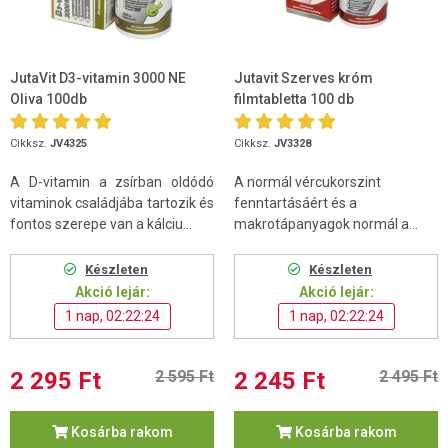
JutaVit D3-vitamin 3000 NE
Jutavit Szerves króm
Oliva 100db
filmtabletta 100 db
Cikksz.
JV4325
Cikksz.
JV3328
A D-vitamin a zsírban oldódó
A normál vércukorszint
vitaminok családjába tartozik és
fenntartásáért és a
fontos szerepe van a kálciu...
makrotápanyagok normál a...
Készleten
Készleten
Akció lejár:
Akció lejár:
1 nap, 02:22:24
1 nap, 02:22:24
2 295 Ft
2 595 Ft
2 245 Ft
2 495 Ft
Kosárba rakom
Kosárba rakom