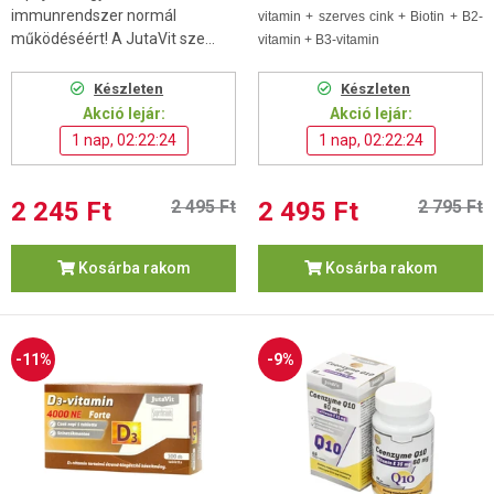
immunrendszer normál
vitamin + szerves cink + Biotin + B2-
működéséért! A JutaVit sze...
vitamin + B3-vitamin
Készleten
Készleten
Akció lejár:
Akció lejár:
1 nap, 02:22:24
1 nap, 02:22:24
2 245 Ft
2 495 Ft
2 495 Ft
2 795 Ft
Kosárba rakom
Kosárba rakom
-11%
-9%