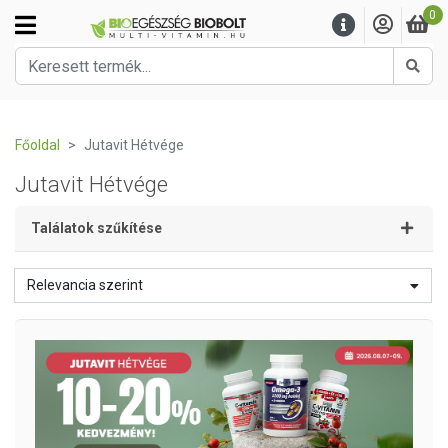
0
Kere
Főoldal
Jutavit Hétvége
Jutavit Hétvége
Találatok szűkítése
Relevancia szerint