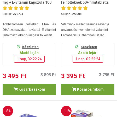
mg + E-vitamin kapszula 100
felnőtteknek 50+ filmtabletta
db
100db
Cikksz.
JV6724
Cikksz.
JV3908
Többszörösen telítetlen EPA- és
Vitaminok mellett számos ásványi
DHA-zsírsavakat, továbbá E-vitamint
anyagot és nyomelemet valamint
tartalmazó étrend-kiegészítő készít...
Lactobacillus Rhamnosust, Ko...
Készleten
Készleten
Akció lejár:
Akció lejár:
1 nap, 02:22:24
1 nap, 02:22:24
3 495 Ft
3 895 Ft
3 395 Ft
3 795 Ft
Kosárba rakom
Kosárba rakom
-8%
-11%