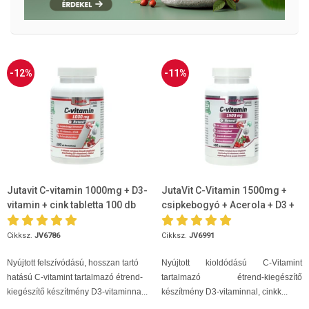
-12%
-11%
Jutavit C-vitamin 1000mg + D3-
JutaVit C-Vitamin 1500mg +
vitamin + cink tabletta 100 db
csipkebogyó + Acerola + D3 +
Cink 100db
Cikksz.
JV6786
Cikksz.
JV6991
Nyújtott felszívódású, hosszan tartó
Nyújtott kioldódású C-Vitamint
hatású C-vitamint tartalmazó étrend-
tartalmazó étrend-kiegészítő
kiegészítő készítmény D3-vitaminna...
készítmény D3-vitaminnal, cinkk...