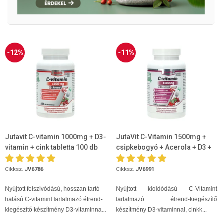
-12%
-11%
Jutavit C-vitamin 1000mg + D3-
JutaVit C-Vitamin 1500mg +
vitamin + cink tabletta 100 db
csipkebogyó + Acerola + D3 +
Cink 100db
Cikksz.
JV6786
Cikksz.
JV6991
Nyújtott felszívódású, hosszan tartó
Nyújtott kioldódású C-Vitamint
hatású C-vitamint tartalmazó étrend-
tartalmazó étrend-kiegészítő
kiegészítő készítmény D3-vitaminna...
készítmény D3-vitaminnal, cinkk...