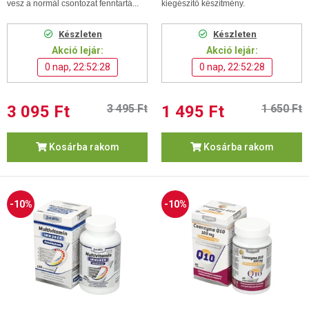
vesz a normál csontozat fenntartá...
kiegészítő készítmény.
Készleten
Készleten
Akció lejár:
Akció lejár:
0 nap, 22:52:27
0 nap, 22:52:27
3 095 Ft
3 495 Ft
1 495 Ft
1 650 Ft
Kosárba rakom
Kosárba rakom
-10%
-10%