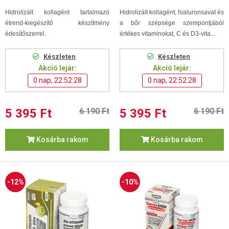
Hidrolizált kollagént tartalmazó
Hidrolizált kollagént, hialuronsavat és
étrend-kiegészítő készítmény
a bőr szépsége szempontjából
édesítőszerrel.
értékes vitaminokat, C és D3-vita...
Készleten
Készleten
Akció lejár:
Akció lejár:
0 nap, 22:52:27
0 nap, 22:52:27
5 395 Ft
6 190 Ft
5 395 Ft
6 190 Ft
Kosárba rakom
Kosárba rakom
-12%
-10%