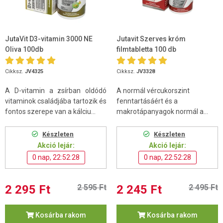
JutaVit D3-vitamin 3000 NE
Jutavit Szerves króm
Oliva 100db
filmtabletta 100 db
Cikksz.
JV4325
Cikksz.
JV3328
A D-vitamin a zsírban oldódó
A normál vércukorszint
vitaminok családjába tartozik és
fenntartásáért és a
fontos szerepe van a kálciu...
makrotápanyagok normál a...
Készleten
Készleten
Akció lejár:
Akció lejár:
0 nap, 22:52:27
0 nap, 22:52:27
2 295 Ft
2 595 Ft
2 245 Ft
2 495 Ft
Kosárba rakom
Kosárba rakom