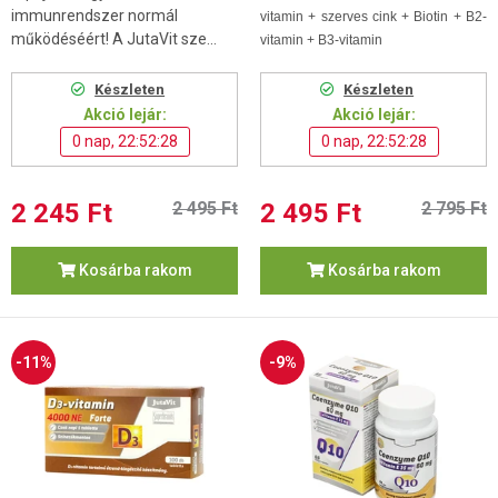
immunrendszer normál
vitamin + szerves cink + Biotin + B2-
működéséért! A JutaVit sze...
vitamin + B3-vitamin
Készleten
Készleten
Akció lejár:
Akció lejár:
0 nap, 22:52:27
0 nap, 22:52:27
2 245 Ft
2 495 Ft
2 495 Ft
2 795 Ft
Kosárba rakom
Kosárba rakom
-11%
-9%