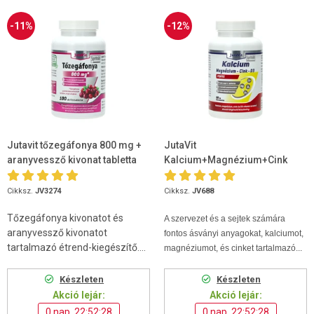
-11%
-12%
Jutavit tőzegáfonya 800 mg +
JutaVit
aranyvessző kivonat tabletta
Kalcium+Magnézium+Cink
100db
Forte 90 db
Cikksz.
JV3274
Cikksz.
JV688
Tőzegáfonya kivonatot és
A szervezet és a sejtek számára
aranyvessző kivonatot
fontos ásványi anyagokat, kalciumot,
tartalmazó étrend-kiegészítő....
magnéziumot, és cinket tartalmazó...
Készleten
Készleten
Akció lejár:
Akció lejár:
0 nap, 22:52:27
0 nap, 22:52:27