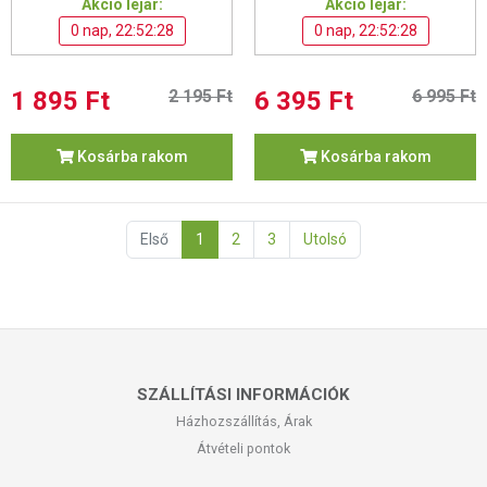
Akció lejár:
Akció lejár:
0 nap, 22:52:27
0 nap, 22:52:27
1 895 Ft
2 195 Ft
6 395 Ft
6 995 Ft
Kosárba rakom
Kosárba rakom
Első
1
2
3
Utolsó
SZÁLLÍTÁSI INFORMÁCIÓK
Házhozszállítás, Árak
Átvételi pontok