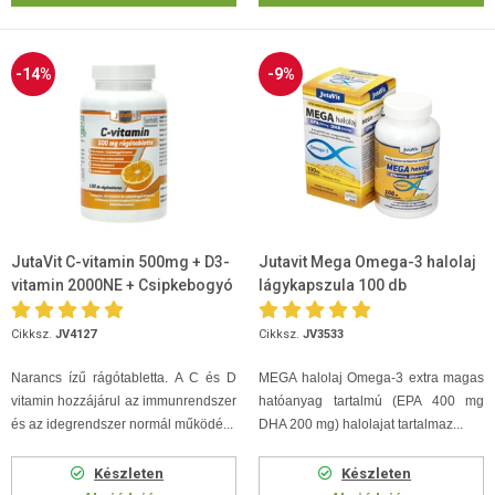
-14%
-9%
JutaVit C-vitamin 500mg + D3-
Jutavit Mega Omega-3 halolaj
vitamin 2000NE + Csipkebogyó
lágykapszula 100 db
kivonat rágótabletta 100db
Cikksz.
JV4127
Cikksz.
JV3533
Narancs ízű rágótabletta. A C és D
MEGA halolaj Omega-3 extra magas
vitamin hozzájárul az immunrendszer
hatóanyag tartalmú (EPA 400 mg
és az idegrendszer normál működé...
DHA 200 mg) halolajat tartalmaz...
Készleten
Készleten