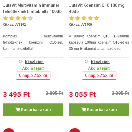
JutaVit Multivitamin Immuner
JutaVit Koenzim Q10 100 mg
felnőtteknek filmtabletta 100db
40db
Cikksz.
JV3892
Cikksz.
JV3700
Komplex
multivitamin
A Jutavit Koenzim Q10 +E-vitamin
felnőtteknek koenzim Q10-zel,
kapszula 100mg koenzim Q10-et és
kolinnal, inozitollal.
35 mg E-vitamint tartalmazó étren...
Készleten
Készleten
Akció lejár:
Akció lejár:
0 nap, 22:52:27
0 nap, 22:52:27
3 495 Ft
3 895 Ft
3 055 Ft
3 395 Ft
Kosárba rakom
Kosárba rakom