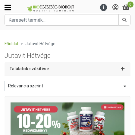
0
Kere
Főoldal
Jutavit Hétvége
Jutavit Hétvége
Találatok szűkítése
Relevancia szerint