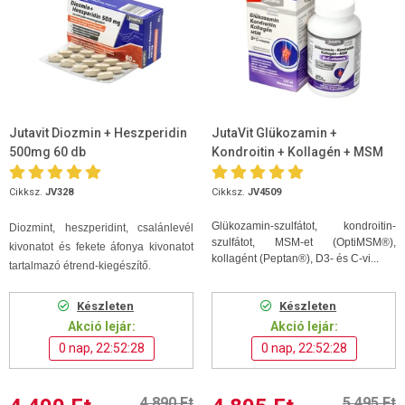
Jutavit Diozmin + Heszperidin
JutaVit Glükozamin +
500mg 60 db
Kondroitin + Kollagén + MSM
D+C vitamin 120db tabletta
Cikksz.
JV328
Cikksz.
JV4509
Glükozamin-szulfátot, kondroitin-
Diozmint, heszperidint, csalánlevél
szulfátot, MSM-et (OptiMSM®),
kivonatot és fekete áfonya kivonatot
kollagént (Peptan®), D3- és C-vi...
tartalmazó étrend-kiegészítő.
Készleten
Készleten
Akció lejár:
Akció lejár:
0 nap, 22:52:27
0 nap, 22:52:27
4 890 Ft
5 495 Ft