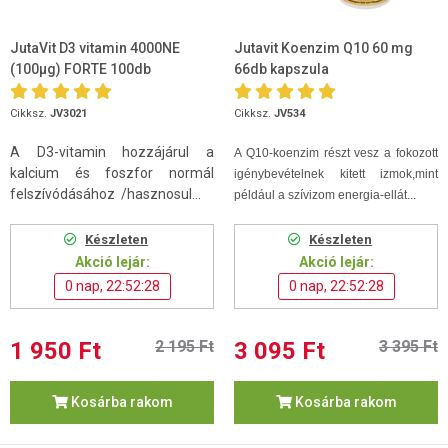
JutaVit D3 vitamin 4000NE
Jutavit Koenzim Q10 60 mg
(100µg) FORTE 100db
66db kapszula
Cikksz.
JV3021
Cikksz.
JV534
A D3-vitamin hozzájárul a
A Q10-koenzim
részt vesz a fokozott
kalcium és foszfor normál
igénybevételnek kitett izmok,mint
felszívódásához /hasznosul...
például a szívizom energia-ellát...
Készleten
Készleten
Akció lejár:
Akció lejár:
0 nap, 22:52:27
0 nap, 22:52:27
1 950 Ft
2 195 Ft
3 095 Ft
3 395 Ft
Kosárba rakom
Kosárba rakom