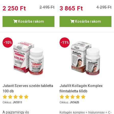
2 250 Ft
2 495 Ft
3 865 Ft
4 295 Ft
Kosárba rakom
Kosárba rakom
-10%
-11%
Jutavit Szerves szelén tabletta
JutaVit Kollagén Komplex
100 db
filmtabletta 60db
Cikksz.
JV3311
Cikksz.
JV3625
A pajzsmirigy és
Kollagén komplex + hialuronsav + C-