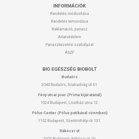
INFORMÁCIÓK
Rendelés módosítása
Rendelés lemondása
Reklamáció, panasz
Adatvédelem
Panaszkezelési szabályzat
ÁSZF
BIO EGÉSZSÉG BIOBOLT
Budaörs
2040 Budaörs, Szabadság út 61.
Fény utcai piac (Príma kijáratánál)
1024 Budapest, Lövőház utca 12.
Pólus Center (Pólus patikával szemben)
1152 Budapest, Szentmihályi út 131.
Rákóczi út
1072 Budapest, Rákóczi út 10.