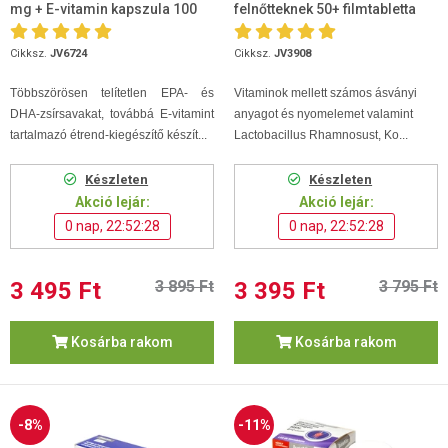
mg + E-vitamin kapszula 100
felnőtteknek 50+ filmtabletta
db
100db
Cikksz.
JV6724
Cikksz.
JV3908
Többszörösen telítetlen EPA- és
Vitaminok mellett számos ásványi
DHA-zsírsavakat, továbbá E-vitamint
anyagot és nyomelemet valamint
tartalmazó étrend-kiegészítő készít...
Lactobacillus Rhamnosust, Ko...
Készleten
Készleten
Akció lejár:
Akció lejár:
0 nap, 22:52:27
0 nap, 22:52:27
3 495 Ft
3 895 Ft
3 395 Ft
3 795 Ft
Kosárba rakom
Kosárba rakom
-8%
-11%