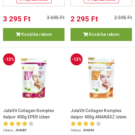
3 295 Ft
3 695 Ft
2 295 Ft
2 595 Ft
Kosárba rakom
Kosárba rakom
-13%
-13%
JutaVit Collagen Komplex
JutaVit Collagen Komplex
italpor 400g EPER ízben
italpor 400g ANANÁSZ ízben
Cikksz.
JV4387
Cikksz.
JV4394