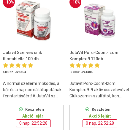
-10%
-10%
Jutavit Szerves cink
JutaVit Porc-Csont-Izom
filmtabletta 100 db
Komplex 9 120db
Cikksz.
JV3304
Cikksz.
JV4486
A normál szellemi működés, a
Jutavit Porc-Csont-Izom
bőr és a haj normál állapotának
Komplex 9. 9 aktív összetevővel.
fenntartásáért! A JutaVit sz...
Glükozamin-szulfátot, kon...
Készleten
Készleten
Akció lejár:
Akció lejár:
0 nap, 22:52:27
0 nap, 22:52:27