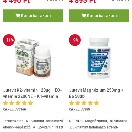
4 490 Ft
4 895 Ft
Kosárba rakom
Kosárba rakom
-11%
-9%
Jutavit K2-vitamin 120µg – D3-
Jutavit Magnézium 250mg +
vitamin 2200NE – K1-vitamin
B6 50db
700µg 60 kapszula
Cikksz.
JV3366
Cikksz.
JV855
Természetes K2-vitamint tartalmazó
RETARD! Magnéziumot, B6-vitamint,
étrend-kiegészítő. A K2-vitamin részt
D3-vitamint tartalmazó étrend-