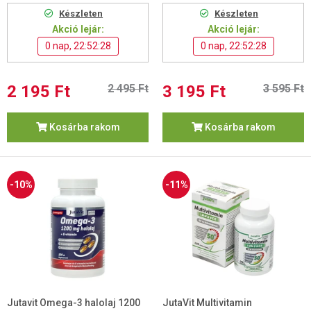
Készleten
Készleten
Akció lejár:
Akció lejár:
0 nap, 22:52:27
0 nap, 22:52:27
2 195 Ft
2 495 Ft
3 195 Ft
3 595 Ft
Kosárba rakom
Kosárba rakom
-10%
-11%
Jutavit Omega-3 halolaj 1200
JutaVit Multivitamin