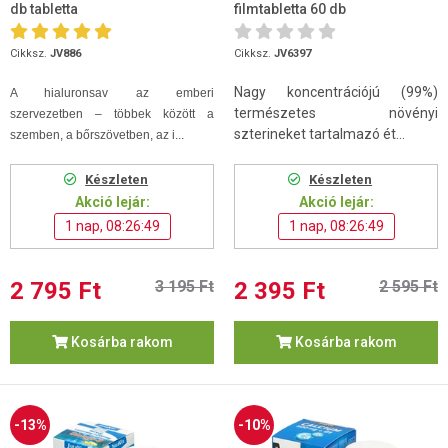
db tabletta
filmtabletta 60 db
Cikksz.
JV886
Cikksz.
JV6397
Nagy koncentrációjú (99%)
A hialuronsav az emberi
természetes növényi
szervezetben – többek között a
szterineket tartalmazó ét...
szemben, a bőrszövetben, az i...
Készleten
Készleten
Akció lejár:
Akció lejár:
1 nap, 08:26:48
1 nap, 08:26:48
2 795 Ft
3 195 Ft
2 395 Ft
2 595 Ft
Kosárba rakom
Kosárba rakom
-13%
-10%