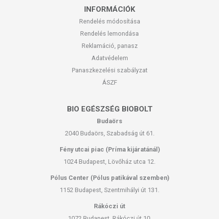
INFORMÁCIÓK
Rendelés módosítása
Rendelés lemondása
Reklamáció, panasz
Adatvédelem
Panaszkezelési szabályzat
ÁSZF
BIO EGÉSZSÉG BIOBOLT
Budaörs
2040 Budaörs, Szabadság út 61.
Fény utcai piac (Príma kijáratánál)
1024 Budapest, Lövőház utca 12.
Pólus Center (Pólus patikával szemben)
1152 Budapest, Szentmihályi út 131.
Rákóczi út
1072 Budapest, Rákóczi út 10.