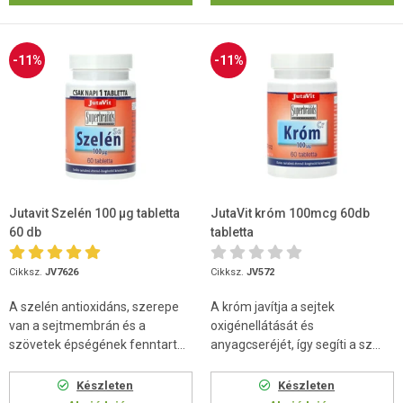
-11%
-11%
Jutavit Szelén 100 µg tabletta
JutaVit króm 100mcg 60db
60 db
tabletta
Cikksz.
JV7626
Cikksz.
JV572
A szelén antioxidáns, szerepe
A króm javítja a sejtek
van a sejtmembrán és a
oxigénellátását és
szövetek épségének fenntart...
anyagcseréjét, így segíti a sz...
Készleten
Készleten