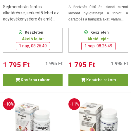
Sejtmembrán fontos
A lándzsás útifű és izlandi zuzmó
alkotórésze, serkentő lehet az
kivonat nyugtathatja a torkot, a
agytevékenységre és emlé...
garatot és a hangszálakat, valam...
Készleten
Készleten
Akció lejár:
Akció lejár:
1 nap, 08:26:48
1 nap, 08:26:48
1 795 Ft
1 995 Ft
1 795 Ft
1 995 Ft
Kosárba rakom
Kosárba rakom
-10%
-11%