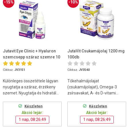
-15%
-10%
Jutavit Eye Clinic + Hyaluron
JutaVit Csukamájolaj 1200 mg
szemcsepp száraz szemre 10
100db
ml
Cikksz.
JV3151
Cikksz.
JV3540
Különleges összetétele lágyan
Tőkehalmájolajat
nyugtatja a száraz, érzékeny
(csukamájolajat), Omega-3
szemet. Nyugtatja és hidratál...
zsírsavakat, A- és D-vitami...
Készleten
Készleten
Akció lejár:
Akció lejár:
1 nap, 08:26:48
1 nap, 08:26:48