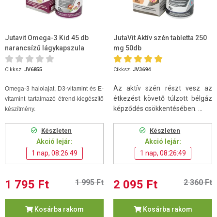
Jutavit Omega-3 Kid 45 db
JutaVit Aktív szén tabletta 250
narancsízű lágykapszula
mg 50db
Cikksz.
JV6855
Cikksz.
JV3694
Az aktív szén részt vesz az
Omega-3 halolajat, D3-vitamint és E-
étkezést követő túlzott bélgáz
vitamint tartalmazó étrend-kiegészítő
képződés csökkentésében. ...
készítmény.
Készleten
Készleten
Akció lejár:
Akció lejár:
1 nap, 08:26:48
1 nap, 08:26:48
1 795 Ft
1 995 Ft
2 095 Ft
2 360 Ft
Kosárba rakom
Kosárba rakom