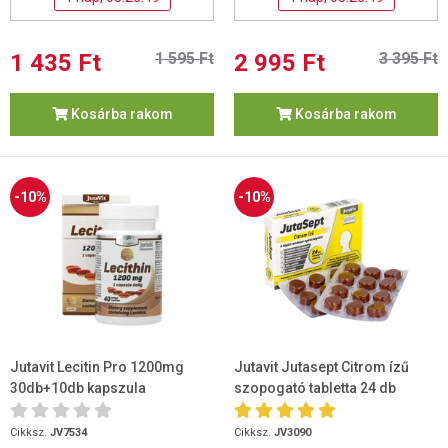
1 435 Ft
1 595 Ft
2 995 Ft
3 395 Ft
Kosárba rakom
Kosárba rakom
-10%
-10%
Jutavit Lecitin Pro 1200mg
Jutavit Jutasept Citrom ízű
30db+10db kapszula
szopogató tabletta 24 db
Cikksz.
JV7534
Cikksz.
JV3090