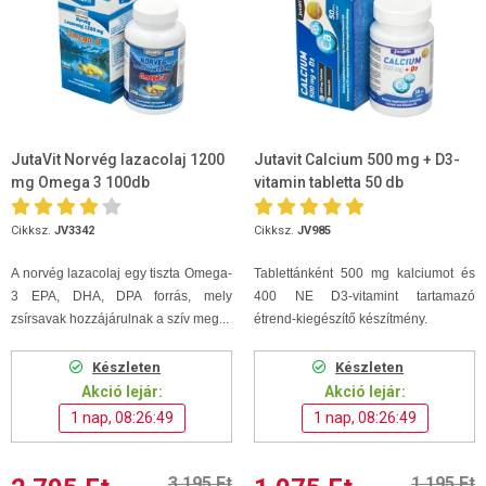
JutaVit Norvég lazacolaj 1200
Jutavit Calcium 500 mg + D3-
mg Omega 3 100db
vitamin tabletta 50 db
Cikksz.
JV3342
Cikksz.
JV985
A norvég lazacolaj egy tiszta Omega-
Tablettánként 500 mg kalciumot és
3 EPA, DHA, DPA forrás, mely
400 NE D3-vitamint tartamazó
zsírsavak hozzájárulnak a szív meg...
étrend-kiegészítő készítmény.
Készleten
Készleten
Akció lejár:
Akció lejár:
1 nap, 08:26:48
1 nap, 08:26:48
3 195 Ft
1 195 Ft