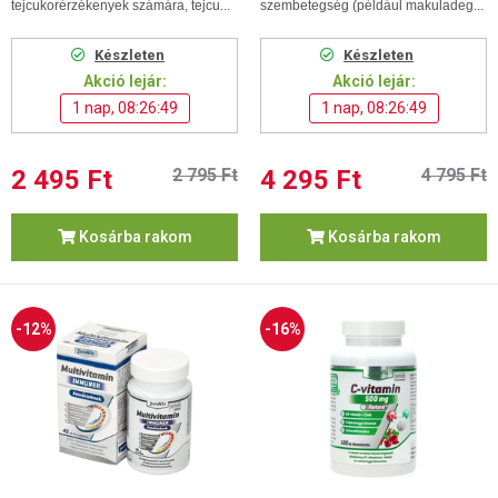
tejcukorérzékenyek számára, tejcu...
szembetegség (például makuladeg...
Készleten
Készleten
Akció lejár:
Akció lejár:
1 nap, 08:26:48
1 nap, 08:26:48
2 495 Ft
2 795 Ft
4 295 Ft
4 795 Ft
Kosárba rakom
Kosárba rakom
-12%
-16%