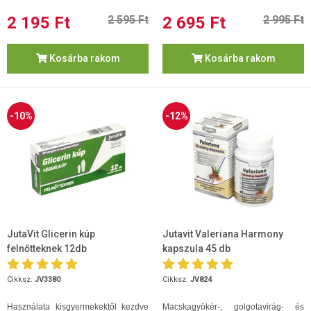
2 195 Ft
2 595 Ft
2 695 Ft
2 995 Ft
Kosárba rakom
Kosárba rakom
-10%
-12%
JutaVit Glicerin kúp
Jutavit Valeriana Harmony
felnőtteknek 12db
kapszula 45 db
Cikksz.
JV3380
Cikksz.
JV824
Használata kisgyermekektől kezdve
Macskagyökér-, golgotavirág- és