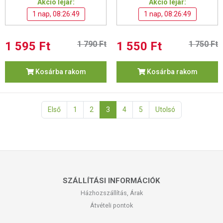
Akció lejár:
Akció lejár:
1 nap, 08:26:48
1 nap, 08:26:48
1 595 Ft
1 790 Ft
1 550 Ft
1 750 Ft
Kosárba rakom
Kosárba rakom
Első
1
2
3
4
5
Utolsó
SZÁLLÍTÁSI INFORMÁCIÓK
Házhozszállítás, Árak
Átvételi pontok