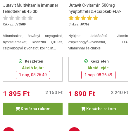
Jutavit Multivitamin immuner
Jutavit C-vitamin 500mg
felnőtteknek 45 db
nyújtott felsz.+csipkeb.+D3-
vitamin filmt. 100db
Cikksz.
JV6589
Cikksz.
JV762
Vitaminokat, ásványi anyagokat,
Nyújtott kioldódású vitamin
nyomelemeket, koenzim Q10-et,
csipkebogyó-kivonattal, D3-
csipkebogyó kivonatot, kolint, in...
vitaminnal és cinkkel
Készleten
Készleten
Akció lejár:
Akció lejár:
1 nap, 08:26:48
1 nap, 08:26:48
1 895 Ft
2 150 Ft
1 890 Ft
2 240 Ft
Kosárba rakom
Kosárba rakom