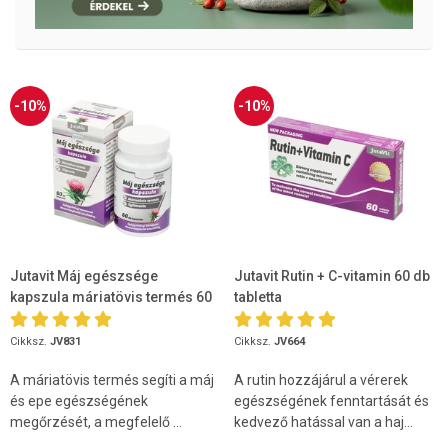
-10%
-10%
Jutavit Máj egészsége
Jutavit Rutin + C-vitamin 60 db
kapszula máriatövis termés 60
tabletta
db
Cikksz.
JV831
Cikksz.
JV664
A máriatövis termés segíti a máj
A rutin hozzájárul a vérerek
és epe egészségének
egészségének fenntartását és
megőrzését, a megfelelő ...
kedvező hatással van a haj...