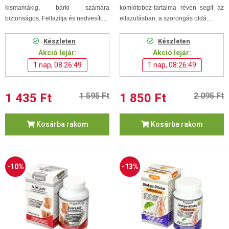
kismamákig, bárki számára
komlótoboz-tartalma révén segít az
biztonságos.
Fellazítja és nedvesíti...
ellazulásban, a szorongás oldá...
Készleten
Készleten
Akció lejár:
Akció lejár:
1 nap, 08:26:48
1 nap, 08:26:48
1 435 Ft
1 595 Ft
1 850 Ft
2 095 Ft
Kosárba rakom
Kosárba rakom
-10%
-13%