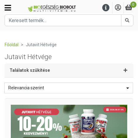
0
Kere
Főoldal
Jutavit Hétvége
Jutavit Hétvége
Találatok szűkítése
Relevancia szerint