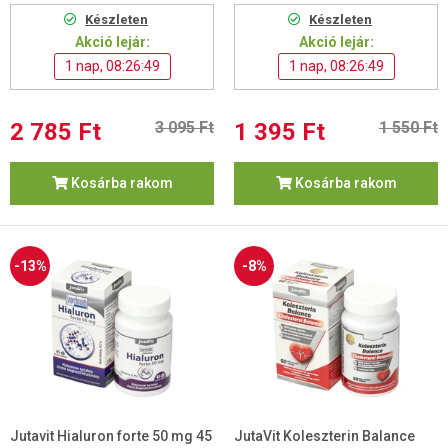
Készleten
Készleten
Akció lejár:
Akció lejár:
1 nap, 08:26:48
1 nap, 08:26:48
2 785 Ft
3 095 Ft
1 395 Ft
1 550 Ft
Kosárba rakom
Kosárba rakom
-13%
-8%
Jutavit Hialuron forte 50 mg 45
JutaVit Koleszterin Balance