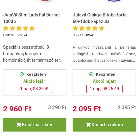
JutaVit Slim Lady Fat Burner
Jutavit Ginkgo Biloba forte
100db
60+10db kapszula
Cikksz.
JV6374
Cikksz.
JV541
Speciális összetételű, 8
A ginkgo hozzájárul a perifériás
hatóanyag komplex
keringési rendszer működéséhez,
kombinációját tartalmazó ter...
továbbá segíthet az időskori agymű...
Készleten
Készleten
Akció lejár:
Akció lejár:
1 nap, 08:26:48
1 nap, 08:26:48
2 960 Ft
3 290 Ft
2 095 Ft
2 395 Ft
Kosárba rakom
Kosárba rakom