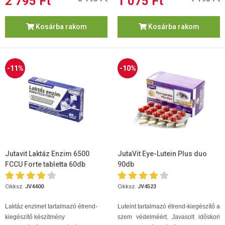
2 795 Ft
1 075 Ft
Kosárba rakom
Kosárba rakom
-11%
-10%
Jutavit Laktáz Enzim 6500
JutaVit Eye-Lutein Plus duo
FCCU Forte tabletta 60db
90db
Cikksz.
JV4400
Cikksz.
JV4523
Laktáz enzimet tartalmazó étrend-
Luteint tartalmazó étrend-kiegészítő a
kiegészítő készítmény
szem védelméért. Javasolt időskori