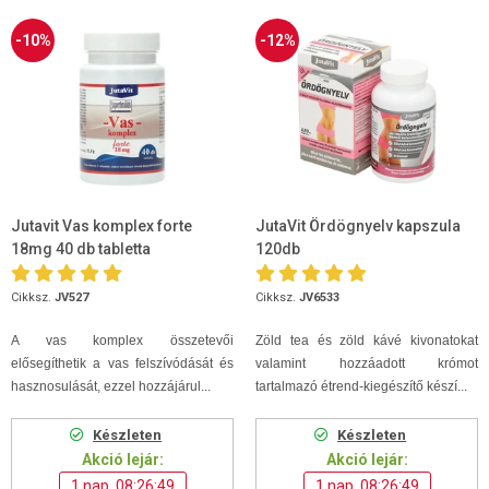
-10%
-12%
Jutavit Vas komplex forte
JutaVit Ördögnyelv kapszula
18mg 40 db tabletta
120db
Cikksz.
JV527
Cikksz.
JV6533
A vas komplex összetevői
Zöld tea és zöld kávé kivonatokat
elősegíthetik a vas felszívódását és
valamint hozzáadott krómot
hasznosulását, ezzel hozzájárul...
tartalmazó étrend-kiegészítő készí...
Készleten
Készleten
Akció lejár:
Akció lejár:
1 nap, 08:26:48
1 nap, 08:26:48