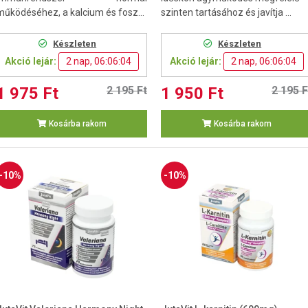
működéséhez, a kalcium és fosz...
szinten tartásához és javítja ...
Készleten
Készleten
Akció lejár:
2 nap, 06:06:03
Akció lejár:
2 nap, 06:06:03
1 975 Ft
2 195 Ft
1 950 Ft
2 195 F
Kosárba rakom
Kosárba rakom
-10%
-10%