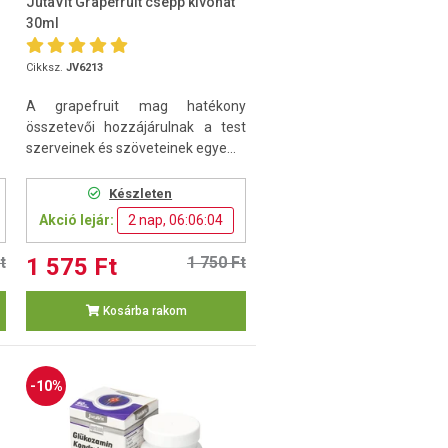
JutaVit Grapefruit csepp kivonat
30ml
Cikksz.
JV6213
A grapefruit mag hatékony
összetevői hozzájárulnak a test
szerveinek és szöveteinek egye...
Készleten
Akció lejár:
2 nap, 06:06:03
t
1 575 Ft
1 750 Ft
Kosárba rakom
-10%