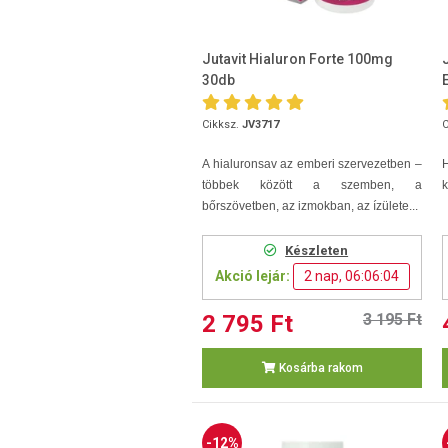
Jutavit Hialuron Forte 100mg
30db
Cikksz.
JV3717
C
A hialuronsav az emberi szervezetben –
H
többek között a szemben, a
k
bőrszövetben, az izmokban, az ízülete...
Készleten
Akció lejár:
2 nap, 06:06:03
2 795 Ft
3 195 Ft
Kosárba rakom
-12%