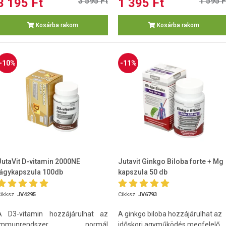
3 195 Ft
3 595 Ft
1 395 Ft
1 595 F
Kosárba rakom
Kosárba rakom
-10%
-11%
JutaVit D-vitamin 2000NE
Jutavit Ginkgo Biloba forte + Mg
lágykapszula 100db
kapszula 50 db
ikksz.
JV4295
Cikksz.
JV6793
A D3-vitamin hozzájárulhat az
A ginkgo biloba hozzájárulhat az
immunrendszer normál
időskori agyműködés megfelelő