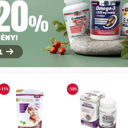
-11%
-10%