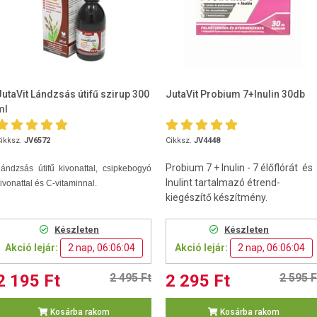
JutaVit Lándzsás útifű szirup 300
JutaVit Probium 7+Inulin 30db
ml
ikksz.
JV6572
Cikksz.
JV4448
Probium 7 + Inulin - 7 élőflórát és
ándzsás útifű kivonattal, csipkebogyó
Inulint tartalmazó étrend-
ivonattal és C-vitaminnal.
kiegészítő készítmény.
Készleten
Készleten
Akció lejár:
2 nap, 06:06:03
Akció lejár:
2 nap, 06:06:03
2 195 Ft
2 495 Ft
2 295 Ft
2 595 F
Kosárba rakom
Kosárba rakom