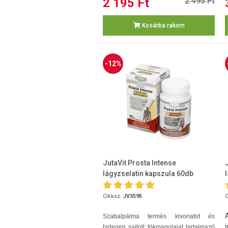
2 195 Ft
2 495 Ft
Kosárba rakom
-12%
JutaVit Prosta Intense
lágyzselatin kapszula 60db
Cikksz.
JV3595
C
Szabalpálma termés kivonatot és
hidegen sajtolt tökmagolajat tartalmazó