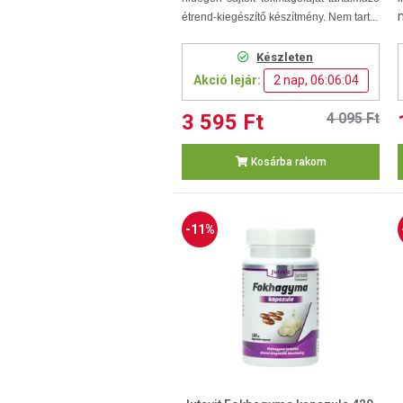
étrend-kiegészítő készítmény. Nem tart...
Készleten
Akció lejár:
2 nap, 06:06:03
3 595 Ft
4 095 Ft
Kosárba rakom
-11%