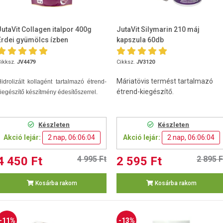
JutaVit Collagen italpor 400g
JutaVit Silymarin 210 máj
Erdei gyümölcs ízben
kapszula 60db
ikksz.
JV4479
Cikksz.
JV3120
Máriatövis termést tartalmazó
idrolizált kollagént tartalmazó étrend-
étrend-kiegészítő.
iegészítő készítmény édesítőszerrel.
Készleten
Készleten
Akció lejár:
2 nap, 06:06:03
Akció lejár:
2 nap, 06:06:03
4 450 Ft
4 995 Ft
2 595 Ft
2 895 F
Kosárba rakom
Kosárba rakom
-11%
-13%