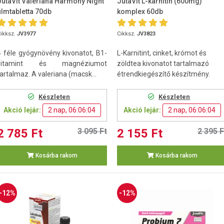
JutaVit Valeriana Harmony Night
JutaVit L-karnitin (600mg)
filmtabletta 70db
komplex 60db
ikksz.
JV3977
Cikksz.
JV3823
4 féle gyógynövény kivonatot, B1-
L-Karnitint, cinket, krómot és
vitamint és magnéziumot
zöldtea kivonatot tartalmazó
tartalmaz. A valeriana (macsk...
étrendkiegészítő készítmény.
Készleten
Készleten
Akció lejár:
2 nap, 06:06:03
Akció lejár:
2 nap, 06:06:03
2 785 Ft
3 095 Ft
2 155 Ft
2 395 F
Kosárba rakom
Kosárba rakom
-12%
-12%