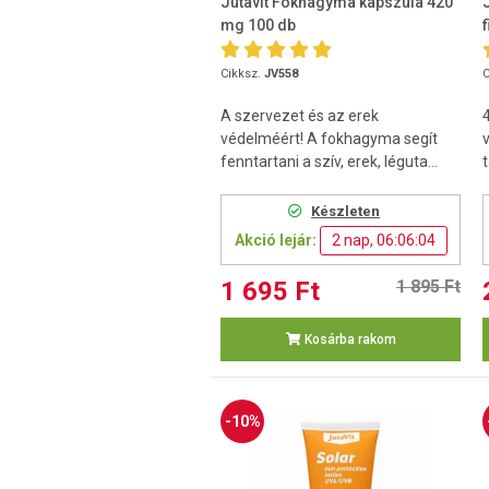
Jutavit Fokhagyma kapszula 420
mg 100 db
Cikksz.
JV558
C
A szervezet és az erek
védelméért! A fokhagyma segít
fenntartani a szív, erek, léguta...
Készleten
Akció lejár:
2 nap, 06:06:03
1 695 Ft
1 895 Ft
Kosárba rakom
-10%