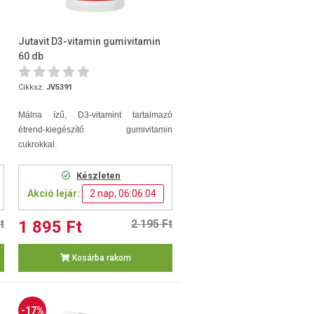
Jutavit D3-vitamin gumivitamin
60 db
Cikksz.
JV5391
Málna ízű, D3-vitamint tartalmazó
étrend-kiegészítő gumivitamin
cukrokkal.
Készleten
Akció lejár:
2 nap, 06:06:03
t
1 895 Ft
2 195 Ft
Kosárba rakom
-17%