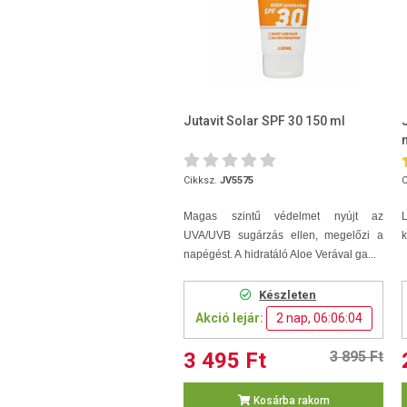
Jutavit Solar SPF 30 150 ml
Cikksz.
JV5575
C
Magas szintű védelmet nyújt az
L
UVA/UVB sugárzás ellen, megelőzi a
k
napégést. A hidratáló Aloe Verával ga...
Készleten
Akció lejár:
2 nap, 06:06:03
3 495 Ft
3 895 Ft
Kosárba rakom