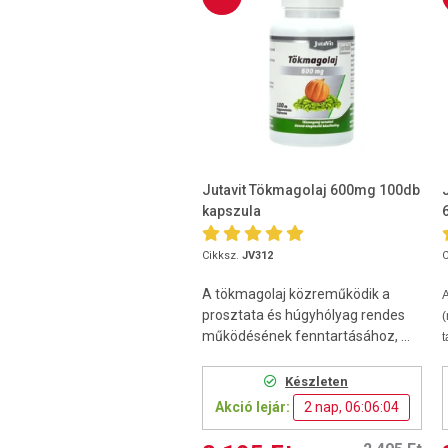
Jutavit Tökmagolaj 600mg 100db
kapszula
Cikksz.
JV312
C
A tökmagolaj közreműködik a
prosztata és húgyhólyag rendes
működésének fenntartásához, ...
t
Készleten
Akció lejár:
2 nap, 06:06:03