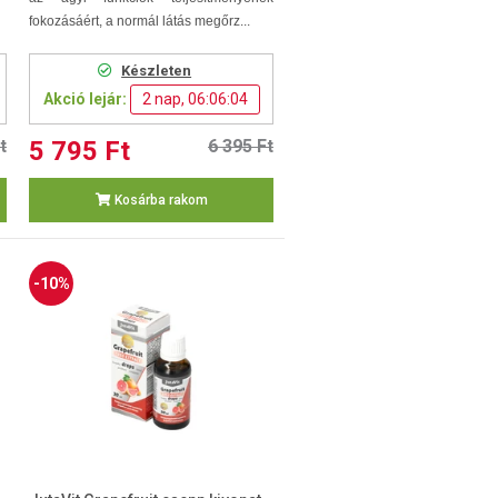
fokozásáért, a normál látás megőrz...
Készleten
Akció lejár:
2 nap, 06:06:03
t
5 795 Ft
6 395 Ft
Kosárba rakom
-10%