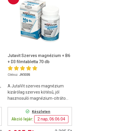
Jutavit Szerves magnézium + B6
+ D3 filmtabletta 70 db
Cikksz.
JV3335
,
A JutaVit szerves magnézium
kizárólag szerves kötésű, jól
hasznosuló magnézium-citráto...
Készleten
Akció lejár:
2 nap, 06:06:03