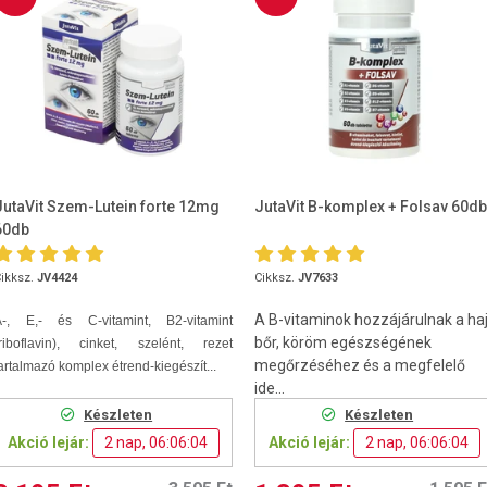
JutaVit Szem-Lutein forte 12mg
JutaVit B-komplex + Folsav 60db
60db
ikksz.
JV4424
Cikksz.
JV7633
A B-vitaminok hozzájárulnak a haj
A-, E,- és C-vitamint, B2-vitamint
bőr, köröm egészségének
(riboflavin), cinket, szelént, rezet
megőrzéséhez és a megfelelő
artalmazó komplex étrend-kiegészít...
ide...
Készleten
Készleten
Akció lejár:
2 nap, 06:06:03
Akció lejár:
2 nap, 06:06:03