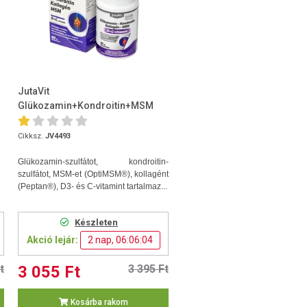
JutaVit
Glükozamin+Kondroitin+MSM
60db tabletta
Cikksz.
JV4493
Glükozamin-szulfátot, kondroitin-
szulfátot, MSM-et (OptiMSM®), kollagént
(Peptan®), D3- és C-vitamint tartalmaz...
Készleten
Akció lejár:
2 nap, 06:06:03
t
3 055 Ft
3 395 Ft
Kosárba rakom