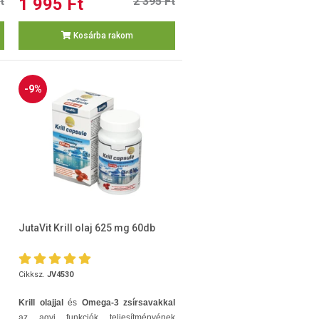
t
1 995 Ft
2 395 Ft
Kosárba rakom
-9%
JutaVit Krill olaj 625 mg 60db
Cikksz.
JV4530
Krill olajjal
és
Omega-3 zsírsavakkal
az agyi funkciók teljesítményének