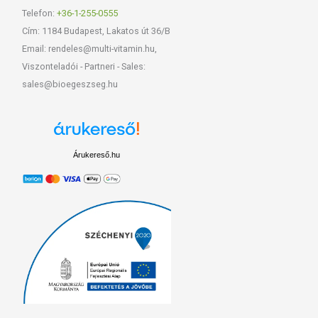
Telefon:
+36-1-255-0555
Cím: 1184 Budapest, Lakatos út 36/B
Email: rendeles@multi-vitamin.hu,
Viszonteladói - Partneri - Sales:
sales@bioegeszseg.hu
Árukereső.hu