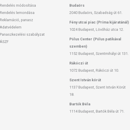
Rendelés módosítása
Budaörs
Rendelés lemondása
2040 Budaörs, Szabadság út 61.
Reklamáció, panasz
Fény utcai piac (Príma kijáratánál)
Adatvédelem
1024 Budapest, Lövőház utca 12.
Panaszkezelési szabályzat
Pólus Center (Pólus patikával
ÁSZF
szemben)
1152 Budapest, Szentmihályi út 131.
Rákóczi út
1072 Budapest, Rákóczi út 10.
Szent István körút
1137 Budapest, Szent István Körút
18.
Bartók Béla
1114 Budapest, Bartók Béla út 71.