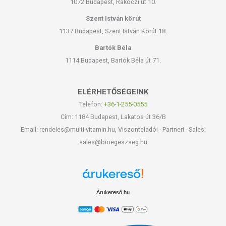
1072 Budapest, Rákóczi út 10.
Szent István körút
1137 Budapest, Szent István Körút 18.
Bartók Béla
1114 Budapest, Bartók Béla út 71.
ELÉRHETŐSÉGEINK
Telefon:
+36-1-255-0555
Cím: 1184 Budapest, Lakatos út 36/B
Email: rendeles@multi-vitamin.hu, Viszonteladói - Partneri - Sales:
sales@bioegeszseg.hu
Árukereső.hu