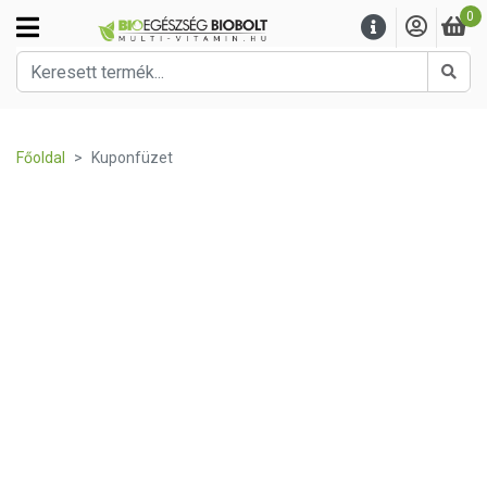
0
Kere
Főoldal
Kuponfüzet