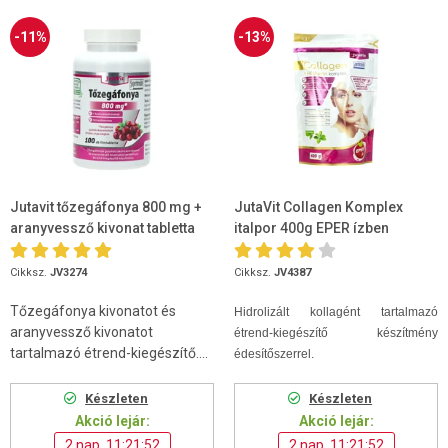
-11%
-13%
Jutavit tőzegáfonya 800 mg +
JutaVit Collagen Komplex
aranyvessző kivonat tabletta
italpor 400g EPER ízben
100db
Cikksz.
JV3274
Cikksz.
JV4387
Tőzegáfonya kivonatot és
Hidrolizált kollagént tartalmazó
aranyvessző kivonatot
étrend-kiegészítő készítmény
tartalmazó étrend-kiegészítő....
édesítőszerrel.
Készleten
Készleten
Akció lejár:
Akció lejár:
2 nap, 11:21:52
2 nap, 11:21:52