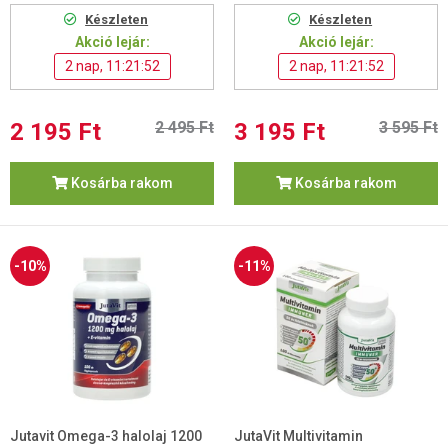
Készleten
Készleten
Akció lejár:
Akció lejár:
2 nap, 11:21:52
2 nap, 11:21:52
2 195 Ft
2 495 Ft
3 195 Ft
3 595 Ft
Kosárba rakom
Kosárba rakom
-10%
-11%
Jutavit Omega-3 halolaj 1200
JutaVit Multivitamin