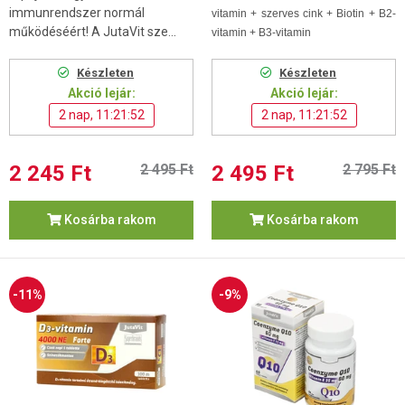
immunrendszer normál
vitamin + szerves cink + Biotin + B2-
működéséért! A JutaVit sze...
vitamin + B3-vitamin
Készleten
Készleten
Akció lejár:
Akció lejár:
2 nap, 11:21:52
2 nap, 11:21:52
2 245 Ft
2 495 Ft
2 495 Ft
2 795 Ft
Kosárba rakom
Kosárba rakom
-11%
-9%