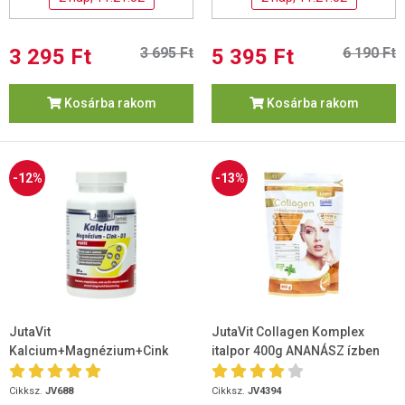
3 295 Ft
3 695 Ft
5 395 Ft
6 190 Ft
Kosárba rakom
Kosárba rakom
-12%
-13%
JutaVit
JutaVit Collagen Komplex
Kalcium+Magnézium+Cink
italpor 400g ANANÁSZ ízben
Forte 90 db
Cikksz.
JV688
Cikksz.
JV4394