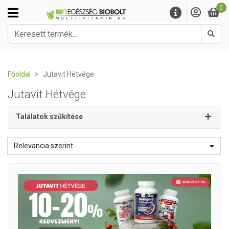
0
Kere
Főoldal
Jutavit Hétvége
Jutavit Hétvége
Találatok szűkítése
Relevancia szerint