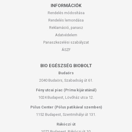
INFORMÁCIÓK
Rendelés módosítása
Rendelés lemondása
Reklamáció, panasz
Adatvédelem
Panaszkezelési szabályzat
ÁSZF
BIO EGÉSZSÉG BIOBOLT
Budaörs
2040 Budaörs, Szabadság út 61.
Fény utcai piac (Príma kijáratánál)
1024 Budapest, Lövőház utca 12.
Pólus Center (Pólus patikával szemben)
1152 Budapest, Szentmihályi út 131.
Rákóczi út
1072 Budapest, Rákóczi út 10.