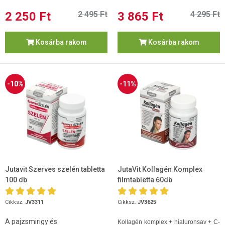
2 250 Ft
2 495 Ft
3 865 Ft
4 295 Ft
Kosárba rakom
Kosárba rakom
-10%
-11%
Jutavit Szerves szelén tabletta
JutaVit Kollagén Komplex
100 db
filmtabletta 60db
Cikksz.
JV3311
Cikksz.
JV3625
A pajzsmirigy és
Kollagén komplex + hialuronsav + C-