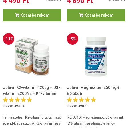
4 490 Ft
4 895 Ft
Kosárba rakom
Kosárba rakom
-11%
-9%
Jutavit K2-vitamin 120µg – D3-
Jutavit Magnézium 250mg +
vitamin 2200NE – K1-vitamin
B6 50db
700µg 60 kapszula
Cikksz.
JV3366
Cikksz.
JV855
Természetes K2-vitamint tartalmazó
RETARD! Magnéziumot, B6-vitamint,
étrend-kiegészítő. A K2-vitamin részt
D3-vitamint tartalmazó étrend-