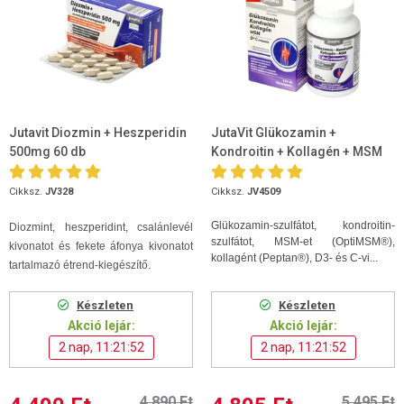
Jutavit Diozmin + Heszperidin
JutaVit Glükozamin +
500mg 60 db
Kondroitin + Kollagén + MSM
D+C vitamin 120db tabletta
Cikksz.
JV328
Cikksz.
JV4509
Glükozamin-szulfátot, kondroitin-
Diozmint, heszperidint, csalánlevél
szulfátot, MSM-et (OptiMSM®),
kivonatot és fekete áfonya kivonatot
kollagént (Peptan®), D3- és C-vi...
tartalmazó étrend-kiegészítő.
Készleten
Készleten
Akció lejár:
Akció lejár:
2 nap, 11:21:52
2 nap, 11:21:52
4 890 Ft
5 495 Ft