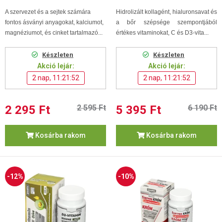
A szervezet és a sejtek számára
Hidrolizált kollagént, hialuronsavat és
fontos ásványi anyagokat, kalciumot,
a bőr szépsége szempontjából
magnéziumot, és cinket tartalmazó...
értékes vitaminokat, C és D3-vita...
Készleten
Készleten
Akció lejár:
Akció lejár:
2 nap, 11:21:52
2 nap, 11:21:52
2 295 Ft
2 595 Ft
5 395 Ft
6 190 Ft
Kosárba rakom
Kosárba rakom
-12%
-10%