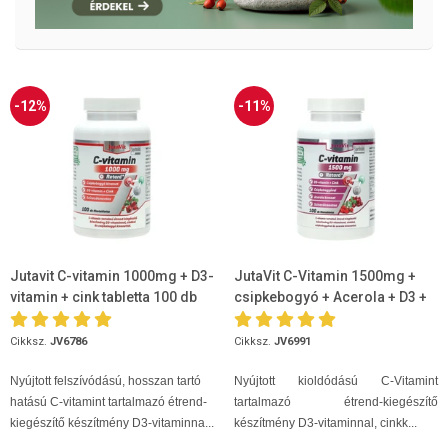
-12%
-11%
Jutavit C-vitamin 1000mg + D3-
JutaVit C-Vitamin 1500mg +
vitamin + cink tabletta 100 db
csipkebogyó + Acerola + D3 +
Cink 100db
Cikksz.
JV6786
Cikksz.
JV6991
Nyújtott felszívódású, hosszan tartó
Nyújtott kioldódású C-Vitamint
hatású C-vitamint tartalmazó étrend-
tartalmazó étrend-kiegészítő
kiegészítő készítmény D3-vitaminna...
készítmény D3-vitaminnal, cinkk...