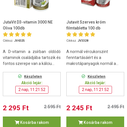
JutaVit D3-vitamin 3000 NE
Jutavit Szerves króm
Oliva 100db
filmtabletta 100 db
Cikksz.
JV4325
Cikksz.
JV3328
A D-vitamin a zsírban oldódó
A normál vércukorszint
vitaminok családjába tartozik és
fenntartásáért és a
fontos szerepe van a kálciu...
makrotápanyagok normál a...
Készleten
Készleten
Akció lejár:
Akció lejár:
2 nap, 11:21:52
2 nap, 11:21:52
2 295 Ft
2 595 Ft
2 245 Ft
2 495 Ft
Kosárba rakom
Kosárba rakom