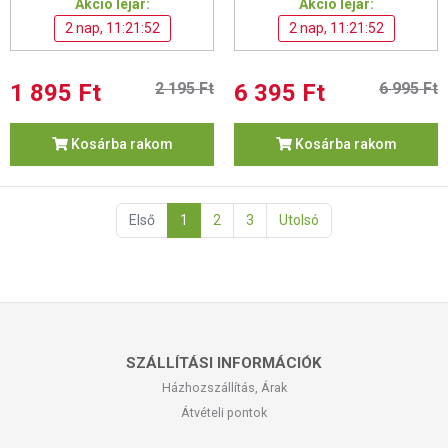
Akció lejár:
Akció lejár:
2 nap, 11:21:52
2 nap, 11:21:52
1 895 Ft
2 195 Ft
6 395 Ft
6 995 Ft
Kosárba rakom
Kosárba rakom
Első
1
2
3
Utolsó
SZÁLLÍTÁSI INFORMÁCIÓK
Házhozszállítás, Árak
Átvételi pontok