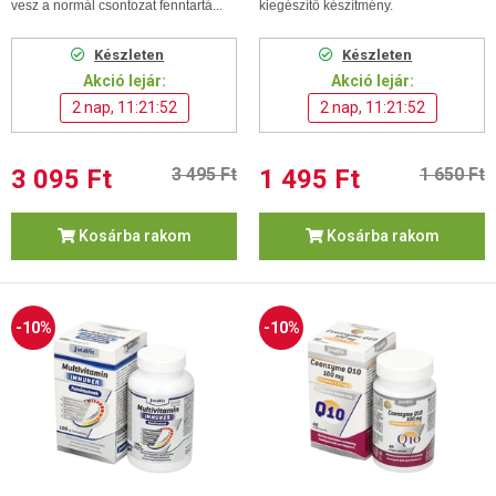
vesz a normál csontozat fenntartá...
kiegészítő készítmény.
Készleten
Készleten
Akció lejár:
Akció lejár:
2 nap, 11:21:52
2 nap, 11:21:52
3 095 Ft
3 495 Ft
1 495 Ft
1 650 Ft
Kosárba rakom
Kosárba rakom
-10%
-10%