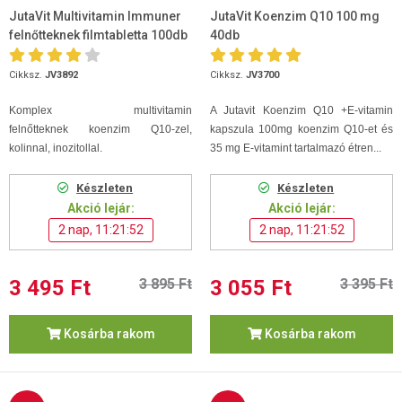
JutaVit Multivitamin Immuner
JutaVit Koenzim Q10 100 mg
felnőtteknek filmtabletta 100db
40db
Cikksz.
JV3892
Cikksz.
JV3700
Komplex
multivitamin
A Jutavit Koenzim Q10 +E-vitamin
felnőtteknek koenzim Q10-zel,
kapszula 100mg koenzim Q10-et és
kolinnal, inozitollal.
35 mg E-vitamint tartalmazó étren...
Készleten
Készleten
Akció lejár:
Akció lejár:
2 nap, 11:21:52
2 nap, 11:21:52
3 495 Ft
3 895 Ft
3 055 Ft
3 395 Ft
Kosárba rakom
Kosárba rakom