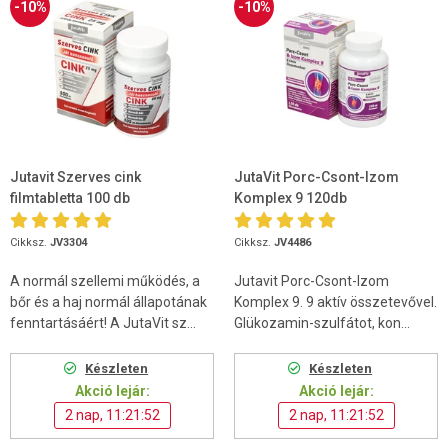
-10%
-10%
Jutavit Szerves cink
JutaVit Porc-Csont-Izom
filmtabletta 100 db
Komplex 9 120db
Cikksz.
JV3304
Cikksz.
JV4486
A normál szellemi működés, a
Jutavit Porc-Csont-Izom
bőr és a haj normál állapotának
Komplex 9. 9 aktív összetevővel.
fenntartásáért! A JutaVit sz...
Glükozamin-szulfátot, kon...
Készleten
Készleten
Akció lejár:
Akció lejár:
2 nap, 11:21:52
2 nap, 11:21:52