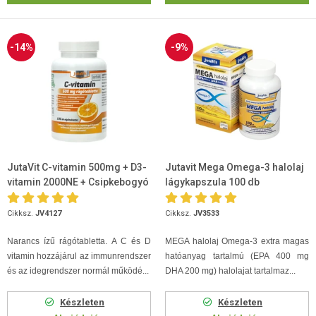
-14%
-9%
JutaVit C-vitamin 500mg + D3-
Jutavit Mega Omega-3 halolaj
vitamin 2000NE + Csipkebogyó
lágykapszula 100 db
kivonat rágótabletta 100db
Cikksz.
JV4127
Cikksz.
JV3533
Narancs ízű rágótabletta. A C és D
MEGA halolaj Omega-3 extra magas
vitamin hozzájárul az immunrendszer
hatóanyag tartalmú (EPA 400 mg
és az idegrendszer normál működé...
DHA 200 mg) halolajat tartalmaz...
Készleten
Készleten