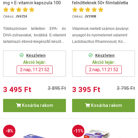
mg + E-vitamin kapszula 100
felnőtteknek 50+ filmtabletta
db
100db
Cikksz.
JV6724
Cikksz.
JV3908
Többszörösen telítetlen EPA- és
Vitaminok mellett számos ásványi
DHA-zsírsavakat, továbbá E-vitamint
anyagot és nyomelemet valamint
tartalmazó étrend-kiegészítő készít...
Lactobacillus Rhamnosust, Ko...
Készleten
Készleten
Akció lejár:
Akció lejár:
2 nap, 11:21:52
2 nap, 11:21:52
3 495 Ft
3 895 Ft
3 395 Ft
3 795 Ft
Kosárba rakom
Kosárba rakom
-8%
-11%