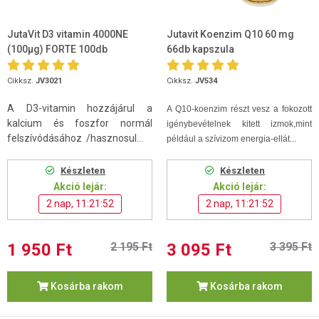
JutaVit D3 vitamin 4000NE
Jutavit Koenzim Q10 60 mg
(100µg) FORTE 100db
66db kapszula
Cikksz.
JV3021
Cikksz.
JV534
A D3-vitamin hozzájárul a
A Q10-koenzim
részt vesz a fokozott
kalcium és foszfor normál
igénybevételnek kitett izmok,mint
felszívódásához /hasznosul...
például a szívizom energia-ellát...
Készleten
Készleten
Akció lejár:
Akció lejár:
2 nap, 11:21:52
2 nap, 11:21:52
1 950 Ft
2 195 Ft
3 095 Ft
3 395 Ft
Kosárba rakom
Kosárba rakom